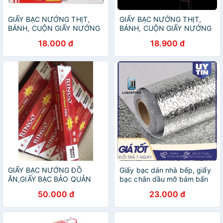
GIẤY BẠC NƯỚNG THỊT,
GIẤY BẠC NƯỚNG THỊT,
BÁNH, CUỘN GIẤY NƯỚNG
BÁNH, CUỘN GIẤY NƯỚNG
BẠC (LH3) (TT65)
BẠC các size
18.000 đ
18.900 đ
GIẤY BẠC NƯỚNG ĐỒ
Giấy bạc dán nhà bếp, giấy
ĂN,GIẤY BẠC BẢO QUẢN
bạc chắn dầu mỡ bám bẩn
ĐỒ ĂN
50.000 đ
23.000 đ