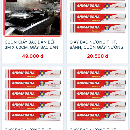
CUỘN GIẤY BẠC DÁN BẾP
GIẤY BẠC NƯỚNG THỊT,
3M X 60CM, GIẤY BẠC DÁN
BÁNH, CUỘN GIẤY NƯỚNG
BẾP, GIẤY BẠC DÁN TƯỜNG
BẠC
49.000 đ
20.500 đ
BẾP, GIẤY BẠC CUỘN
GIẤY BẠC NƯỚNG THỊT,
GIẤY BẠC NƯỚNG THỊT,