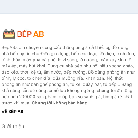
BepAB.com chuyên cung cấp thông tin giá cả thiết bị, đồ dùng
nhà bếp uy tín như Điện gia dụng, bếp các loại, nồi điện, bình đun,
bình thủy, máy pha cà phê, lò vi sóng, lò nướng, máy xay sinh tố,
máy ép, máy hút khói. Dụng cụ nhà bếp như nồi niêu xoong chảo,
dao kéo, thớt, kệ tủ, ấm nước, bếp nướng. Đồ dùng phòng ăn như
bình, ly cốc, tô chén dĩa, đũa muỗng nĩa, khăn bàn. Nội thất
phòng ăn như bàn ghế phòng ăn, tủ kệ, quầy bar, tủ bếp... Bằng
khả năng sẵn có cùng sự nỗ lực không ngừng, chúng tôi đã tổng
hợp hơn 200000 sản phẩm, giúp bạn so sánh giá, tìm giá rẻ nhất
trước khi mua.
Chúng tôi không bán hàng.
VỀ BẾP AB
Giới thiệu