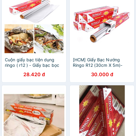
Cuộn giấy bạc tiện dụng
[HCM] Giấy Bạc Nướng
ringo ( r12 ) - Giấy bạc bọc
Ringo R12 (30cm X 5m)-
thức ăn
CUỘN GIẤY BẠC
28.420 đ
30.000 đ