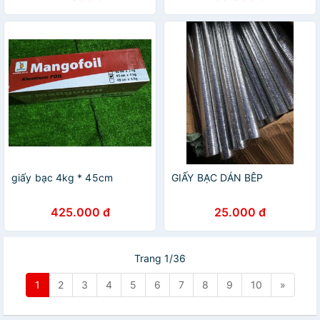
giấy bạc 4kg * 45cm
GIẤY BẠC DÁN BÊP
425.000 đ
25.000 đ
Trang 1/36
1
2
3
4
5
6
7
8
9
10
»