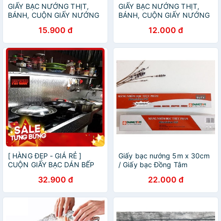
GIẤY BẠC NƯỚNG THỊT,
GIẤY BẠC NƯỚNG THỊT,
BÁNH, CUỘN GIẤY NƯỚNG
BÁNH, CUỘN GIẤY NƯỚNG
BẠC
BẠC
15.900 đ
12.000 đ
[ HÀNG ĐẸP - GIÁ RẺ ]
Giấy bạc nướng 5m x 30cm
CUỘN GIẤY BẠC DÁN BẾP
/ Giấy bạc Đồng Tâm
3M X 60CM, GIẤY BẠC DÁN
32.900 đ
22.000 đ
BẾP, GIẤY BẠC DÁN TƯỜNG
BẾP, GIẤY BẠC CUỘN