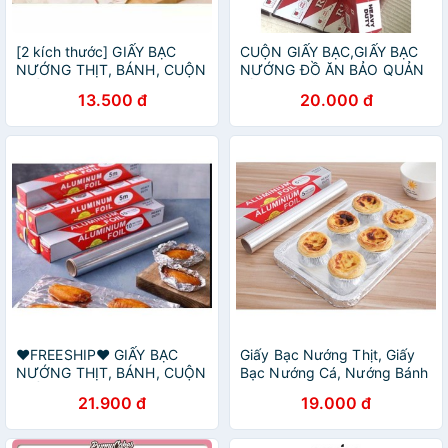
[2 kích thước] GIẤY BẠC
CUỘN GIẤY BẠC,GIẤY BẠC
NƯỚNG THỊT, BÁNH, CUỘN
NƯỚNG ĐỒ ĂN BẢO QUẢN
GIẤY NƯỚNG BẠC
ĐỒ ĂN
13.500 đ
20.000 đ
❤️FREESHIP❤️ GIẤY BẠC
Giấy Bạc Nướng Thịt, Giấy
NƯỚNG THỊT, BÁNH, CUỘN
Bạc Nướng Cá, Nướng Bánh
GIẤY NƯỚNG BẠC
Loại 5mx30cm
21.900 đ
19.000 đ