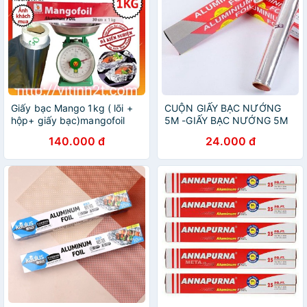
Giấy bạc Mango 1kg ( lõi +
CUỘN GIẤY BẠC NƯỚNG
hộp+ giấy bạc)mangofoil
5M -GIẤY BẠC NƯỚNG 5M
140.000 đ
24.000 đ