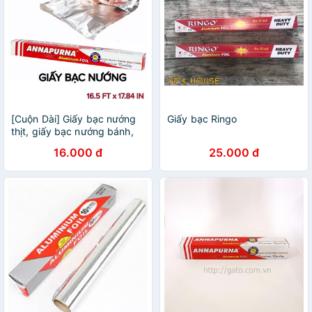
[Cuộn Dài] Giấy bạc nướng
Giấy bạc Ringo
thịt, giấy bạc nướng bánh,
giấy bạc nướng đồ ăn màng
16.000 đ
25.000 đ
nhôm UNNAPARNA