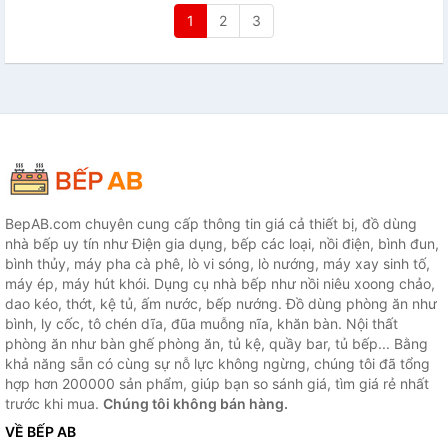
1
2
3
BepAB.com chuyên cung cấp thông tin giá cả thiết bị, đồ dùng
nhà bếp uy tín như Điện gia dụng, bếp các loại, nồi điện, bình đun,
bình thủy, máy pha cà phê, lò vi sóng, lò nướng, máy xay sinh tố,
máy ép, máy hút khói. Dụng cụ nhà bếp như nồi niêu xoong chảo,
dao kéo, thớt, kệ tủ, ấm nước, bếp nướng. Đồ dùng phòng ăn như
bình, ly cốc, tô chén dĩa, đũa muỗng nĩa, khăn bàn. Nội thất
phòng ăn như bàn ghế phòng ăn, tủ kệ, quầy bar, tủ bếp... Bằng
khả năng sẵn có cùng sự nỗ lực không ngừng, chúng tôi đã tổng
hợp hơn 200000 sản phẩm, giúp bạn so sánh giá, tìm giá rẻ nhất
trước khi mua.
Chúng tôi không bán hàng.
VỀ BẾP AB