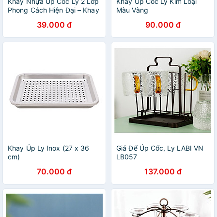
Khay Nhựa Úp Cốc Ly 2 Lớp
Khay Úp Cốc Ly Kim Loại
Phong Cách Hiện Đại – Khay
Màu Vàng
Đựng Cốc Ly, Khay Trà Tiện
39.000 đ
90.000 đ
Lợi Đa Năng - HÀNG CHÍNH
HÃNG MINIIN
Khay Úp Ly Inox (27 x 36
Giá Để Úp Cốc, Ly LABI VN
cm)
LB057
70.000 đ
137.000 đ