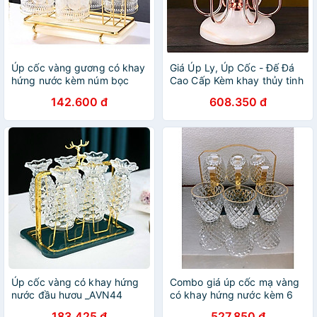
Úp cốc vàng gương có khay
Giá Úp Ly, Úp Cốc - Đế Đá
hứng nước kèm núm bọc
Cao Cấp Kèm khay thủy tinh
chống trượt Decor Trái Tim
hứng nước màu vàng hồng
142.600 đ
608.350 đ
2022 | GIÁ ÚP LY CỐC TIM
Úp cốc vàng có khay hứng
Combo giá úp cốc mạ vàng
nước đầu hươu _AVN44
có khay hứng nước kèm 6
cốc loe vân hạt kim cương
183.425 đ
527.850 đ