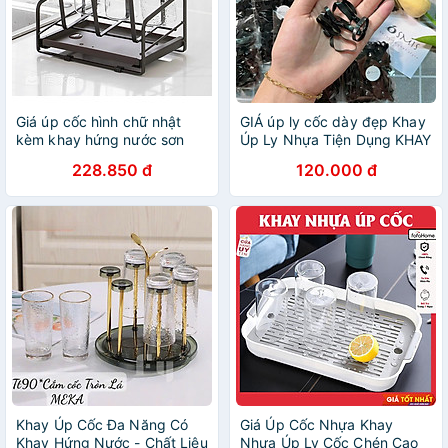
Giá úp cốc hình chữ nhật
GIÁ úp ly cốc dày đẹp Khay
kèm khay hứng nước sơn
Úp Ly Nhựa Tiện Dụng KHAY
tĩnh điện đen chống rỉ -
ÚP LY
228.850 đ
120.000 đ
VD94
Khay Úp Cốc Đa Năng Có
Giá Úp Cốc Nhựa Khay
Khay Hứng Nước - Chất Liệu
Nhựa Úp Ly Cốc Chén Cao