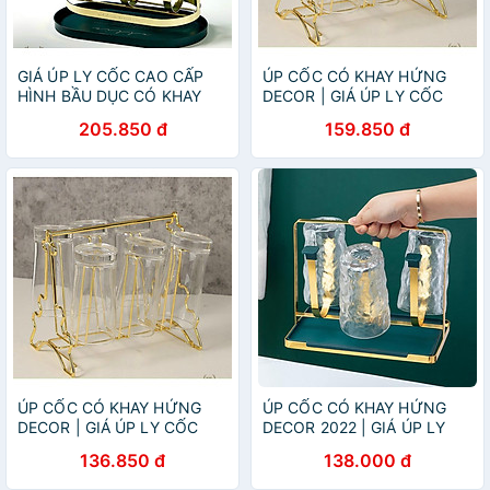
GIÁ ÚP LY CỐC CAO CẤP
ÚP CỐC CÓ KHAY HỨNG
HÌNH BẦU DỤC CÓ KHAY
DECOR | GIÁ ÚP LY CỐC
HỨNG NƯỚC - ANTH684
SƠN TĨNH ĐIỆN KÈM KHAY
205.850 đ
159.850 đ
HỨNG NƯỚC BẦU DỤC (
MẪU MỚI VỀ )
ÚP CỐC CÓ KHAY HỨNG
ÚP CỐC CÓ KHAY HỨNG
DECOR | GIÁ ÚP LY CỐC
DECOR 2022 | GIÁ ÚP LY
SƠN TĨNH ĐIỆN KÈM KHAY
SƠN TĨNH ĐIỆN KÈM KHAY
136.850 đ
138.000 đ
HỨNG NƯỚC BẦU DỤC (
HỨNG NƯỚC HOME
MẪU MỚI VỀ )
LUXURY DECOR PHONG