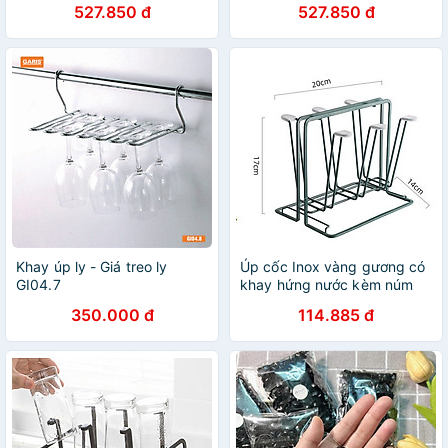
527.850 đ
527.850 đ
có khay hứng nước ngọng
có khay hứng nước ngọng
vàng
vàng
Khay úp ly - Giá treo ly
Úp cốc Inox vàng gương có
GI04.7
khay hứng nước kèm núm
bọc chống trượt
350.000 đ
114.885 đ