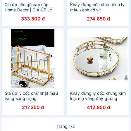
Giá úp cốc gỗ cao cấp
Khay đựng cốc chén bình ly
Home Decor | GIÁ ÚP LY
màu xanh cổ vịt
HỢP KIM GIẢ GỖ
333.500 đ
274.850 đ
Giá úp ly cốc chữ nhật màu
Khay đựng ly cốc khung kim
vàng sang trọng
loại mạ vàng đáy gương
217.350 đ
412.850 đ
Trang 1/3