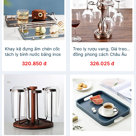
Khay kệ đựng ấm chén cốc
Treo ly rượu vang, Giá treo ly
tách ly bình nước bằng inox
đồng phong cách Châu Âu
đẹp cao cấp chữ nhật
sang trọng mẫu mới
320.850 đ
326.025 đ
34x20cm nhiều màu