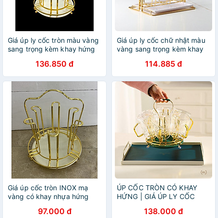
Giá úp ly cốc tròn màu vàng
Giá úp ly cốc chữ nhật màu
sang trọng kèm khay hứng
vàng sang trọng kèm khay
nước
hứng nước
136.850 đ
114.885 đ
Giá úp cốc tròn INOX mạ
ÚP CỐC TRÒN CÓ KHAY
vàng có khay nhựa hứng
HỨNG | GIÁ ÚP LY CỐC
nước - ANTH337
SƠN TĨNH ĐIỆN KÈM KHAY
97.000 đ
138.000 đ
HỨNG TRÒN HOME