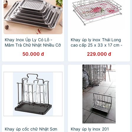
Khay Inox Úp Ly Có Lỗ -
Khay úp ly inox Thái Long
Mâm Trà Chữ Nhật Nhiều Cỡ
cao cấp 25 x 33 x 17 cm -
kèm khay phíp đựng nước
50.000 đ
229.000 đ
Khay úp cốc chữ Nhật Sơn
Khay úp ly inox 201