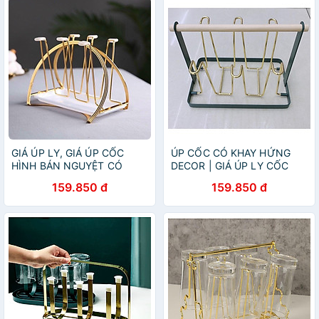
GIÁ ÚP LY, GIÁ ÚP CỐC
ÚP CỐC CÓ KHAY HỨNG
HÌNH BÁN NGUYỆT CÓ
DECOR | GIÁ ÚP LY CỐC
KHAY HỨNG NƯỚC
SƠN TĨNH ĐIỆN KÈM KHAY
159.850 đ
159.850 đ
HỨNG NƯỚC BẦU DỤC