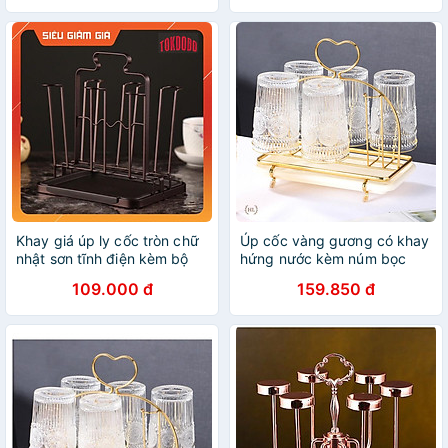
LUXURY DECOR PHONG
CÁCH VINTAGE 2022 NEW
Khay giá úp ly cốc tròn chữ
Úp cốc vàng gương có khay
nhật sơn tĩnh điện kèm bộ
hứng nước kèm núm bọc
khay hứng nước cao cấp
chống trượt Decor Trái Tim
109.000 đ
159.850 đ
tiện dụng
2022 | GIÁ ÚP LY CỐC TIM