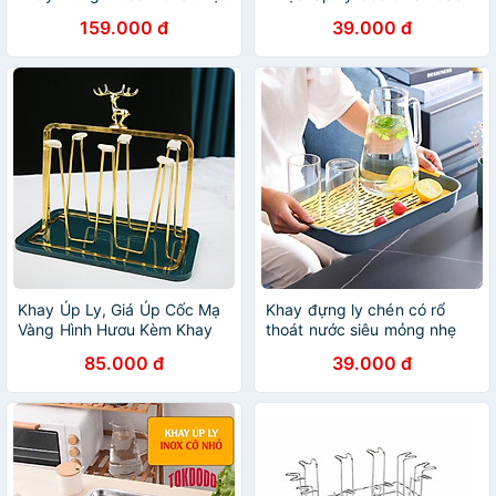
Inox Mạ Vàng, Thiết Kế Sang
Cấp ECCO, Có Rãnh Nước
159.000 đ
39.000 đ
Trọng - HÀNG CHÍNH HÃNG
Tiện Dụng- Kích Thước
MINIIN
37x24cm Giao Màu Ngẫu
Nhiên
Khay Úp Ly, Giá Úp Cốc Mạ
Khay đựng ly chén có rổ
Vàng Hình Hươu Kèm Khay
thoát nước siêu mỏng nhẹ
Sang Trọng
phù hợp trang trí decor
85.000 đ
39.000 đ
phòng hiện đại