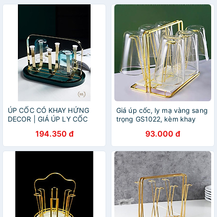
CÁCH RETRO 2022 NEW
ÚP CỐC CÓ KHAY HỨNG
Giá úp cốc, ly mạ vàng sang
DECOR | GIÁ ÚP LY CỐC
trọng GS1022, kèm khay
SƠN TĨNH ĐIỆN KÈM KHAY
hứng nước
194.350 đ
93.000 đ
HỨNG NƯỚC BẦU DỤC
HOME LUXURY DECOR
PHONG CÁCH RETRO