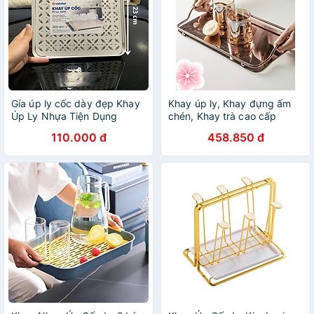
Gía úp ly cốc dày đẹp Khay
Khay úp ly, Khay đựng ấm
Úp Ly Nhựa Tiện Dụng
chén, Khay trà cao cấp
bằng inox mạ - VD706
110.000 đ
458.850 đ