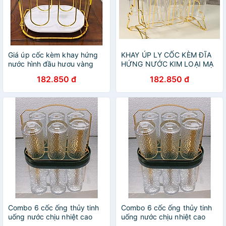
Giá úp cốc kèm khay hứng
KHAY ÚP LY CỐC KÈM ĐĨA
nước hình đầu hươu vàng
HỨNG NƯỚC KIM LOẠI MẠ
cao cấp
VÀNG SANG TRỌNG -
182.850 đ
182.850 đ
VD138
Combo 6 cốc ống thủy tinh
Combo 6 cốc ống thủy tinh
uống nước chịu nhiệt cao
uống nước chịu nhiệt cao
cấp vân sần kèm giá úp cốc
cấp vân sần kèm giá úp cốc