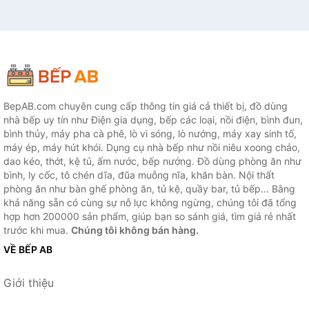
BepAB.com chuyên cung cấp thông tin giá cả thiết bị, đồ dùng
nhà bếp uy tín như Điện gia dụng, bếp các loại, nồi điện, bình đun,
bình thủy, máy pha cà phê, lò vi sóng, lò nướng, máy xay sinh tố,
máy ép, máy hút khói. Dụng cụ nhà bếp như nồi niêu xoong chảo,
dao kéo, thớt, kệ tủ, ấm nước, bếp nướng. Đồ dùng phòng ăn như
bình, ly cốc, tô chén dĩa, đũa muỗng nĩa, khăn bàn. Nội thất
phòng ăn như bàn ghế phòng ăn, tủ kệ, quầy bar, tủ bếp... Bằng
khả năng sẵn có cùng sự nỗ lực không ngừng, chúng tôi đã tổng
hợp hơn 200000 sản phẩm, giúp bạn so sánh giá, tìm giá rẻ nhất
trước khi mua.
Chúng tôi không bán hàng.
VỀ BẾP AB
Giới thiệu