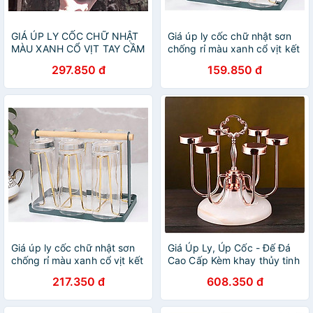
GIÁ ÚP LY CỐC CHỮ NHẬT
Giá úp ly cốc chữ nhật sơn
MÀU XANH CỔ VỊT TAY CẦM
chống rỉ màu xanh cổ vịt kết
BÁN NGUYỆT MẠ VÀNG
hợp vàng sang trọng
297.850 đ
159.850 đ
Giá úp ly cốc chữ nhật sơn
Giá Úp Ly, Úp Cốc - Đế Đá
chống rỉ màu xanh cổ vịt kết
Cao Cấp Kèm khay thủy tinh
hợp vàng sang trọng
hứng nước màu vàng hồng
217.350 đ
608.350 đ