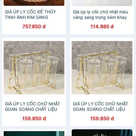
GIÁ ÚP LY CỐC ĐẾ THỦY
Giá úp ly cốc chữ nhật màu
TINH ÁNH KIM SANG
vàng sang trọng kèm khay
TRỌNG CAO CẤP
hứng nước
757.850 đ
114.885 đ
GIÁ ÚP LY CỐC CHỮ NHẬT
GIÁ ÚP LY CỐC CHỮ NHẬT
GOAN SOÁNG CHẤT LIỆU
GOAN SOÁNG CHẤT LIỆU
MẠ VÁNG CHỐNG RỈ
MẠ VÁNG CHỐNG RỈ
159.850 đ
159.850 đ