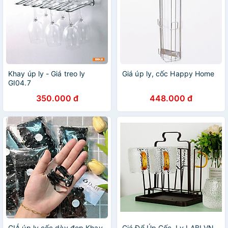
Khay úp ly - Giá treo ly
Giá úp ly, cốc Happy Home
GI04.7
350.000 đ
448.000 đ
GIÁ úp ly cốc dày đẹp Khay
Giá Để Úp Cốc, Ly LABI VN