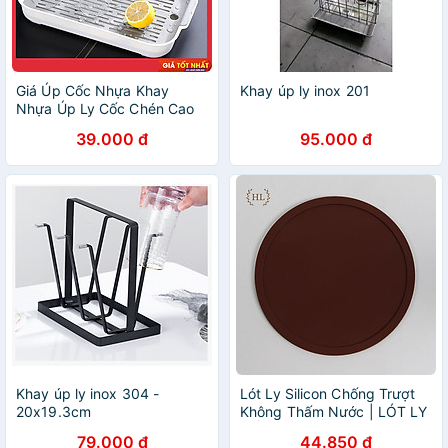
Giá Úp Cốc Nhựa Khay
Khay úp ly inox 201
Nhựa Úp Ly Cốc Chén Cao
Cấp ECCO, Có Rãnh Nước
39.000 đ
95.000 đ
Tiện Dụng- Kích Thước
37x24cm Giao Màu Ngẫu
Nhiên
Khay úp ly inox 304 -
Lót Ly Silicon Chống Trượt
20x19.3cm
Không Thấm Nước | LÓT LY
CỐC CHO NHÀ HÀNG QUÁN
79.000 đ
44.850 đ
CAFE KHÔNG HỌA TIẾT