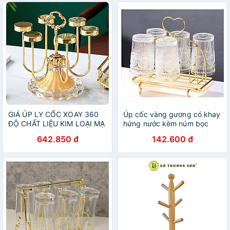
GIÁ ÚP LY CỐC XOAY 360
Úp cốc vàng gương có khay
ĐỘ CHẤT LIỆU KIM LOẠI MẠ
hứng nước kèm núm bọc
VÀNG CHÂN ĐẾ PHA LÊ
chống trượt Decor Trái Tim
642.850 đ
142.600 đ
ÁNH KIM SANG TRỌNG-
2022 | GIÁ ÚP LY CỐC TIM
VD93