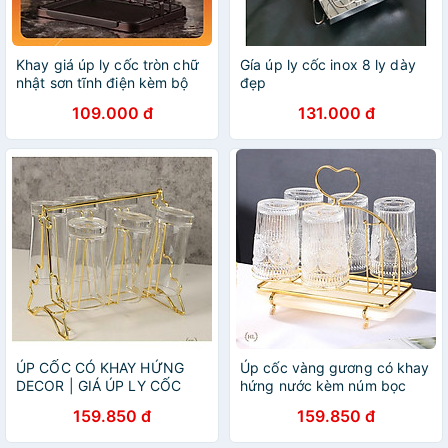
Khay giá úp ly cốc tròn chữ
Gía úp ly cốc inox 8 ly dày
nhật sơn tĩnh điện kèm bộ
đẹp
khay hứng nước cao cấp
109.000 đ
131.000 đ
tiện dụng
ÚP CỐC CÓ KHAY HỨNG
Úp cốc vàng gương có khay
DECOR | GIÁ ÚP LY CỐC
hứng nước kèm núm bọc
SƠN TĨNH ĐIỆN KÈM KHAY
chống trượt Decor Trái Tim
159.850 đ
159.850 đ
HỨNG NƯỚC BẦU DỤC (
2022 | GIÁ ÚP LY CỐC TIM
MẪU MỚI VỀ )