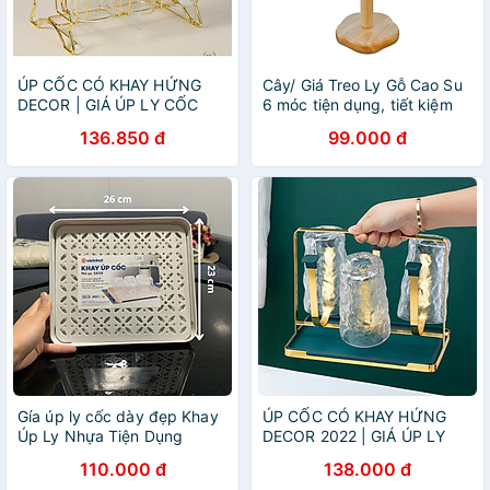
ÚP CỐC CÓ KHAY HỨNG
Cây/ Giá Treo Ly Gỗ Cao Su
DECOR | GIÁ ÚP LY CỐC
6 móc tiện dụng, tiết kiệm
SƠN TĨNH ĐIỆN KÈM KHAY
không gian - Đồ Gỗ Nhà Bếp
136.850 đ
99.000 đ
HỨNG NƯỚC BẦU DỤC (
Thương Hiệu Trường Sơn
MẪU MỚI VỀ )
Gía úp ly cốc dày đẹp Khay
ÚP CỐC CÓ KHAY HỨNG
Úp Ly Nhựa Tiện Dụng
DECOR 2022 | GIÁ ÚP LY
SƠN TĨNH ĐIỆN KÈM KHAY
110.000 đ
138.000 đ
HỨNG NƯỚC HOME