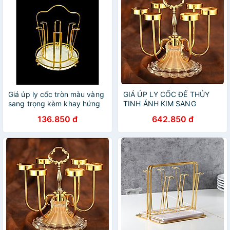
Giá úp ly cốc tròn màu vàng
GIÁ ÚP LY CỐC ĐẾ THỦY
sang trọng kèm khay hứng
TINH ÁNH KIM SANG
nước
TRỌNG CAO CẤP
136.850 đ
642.850 đ