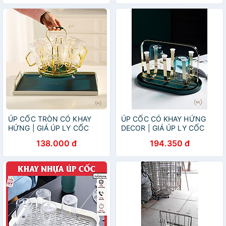
LUXURY DECOR PHONG
CÁCH RETRO 2022 NEW
ÚP CỐC TRÒN CÓ KHAY
ÚP CỐC CÓ KHAY HỨNG
HỨNG | GIÁ ÚP LY CỐC
DECOR | GIÁ ÚP LY CỐC
SƠN TĨNH ĐIỆN KÈM KHAY
SƠN TĨNH ĐIỆN KÈM KHAY
138.000 đ
194.350 đ
HỨNG TRÒN HOME
HỨNG NƯỚC BẦU DỤC
LUXURY DECOR PHONG
HOME LUXURY DECOR
CÁCH VINTAGE 2022 NEW
PHONG CÁCH RETRO