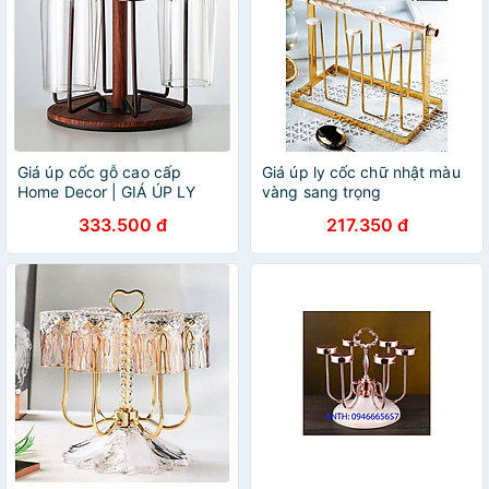
Giá úp cốc gỗ cao cấp
Giá úp ly cốc chữ nhật màu
Home Decor | GIÁ ÚP LY
vàng sang trọng
HỢP KIM GIẢ GỖ
333.500 đ
217.350 đ