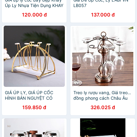
Úp Ly Nhựa Tiện Dụng KHAY
LB057
ÚP LY
120.000 đ
137.000 đ
GIÁ ÚP LY, GIÁ ÚP CỐC
Treo ly rượu vang, Giá treo ly
HÌNH BÁN NGUYỆT CÓ
đồng phong cách Châu Âu
KHAY HỨNG NƯỚC
sang trọng mẫu mới
159.850 đ
326.025 đ