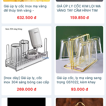
Giá úp ly cốc Inox mạ vàng
GIÁ ÚP LY CỐC KIM LỌI MẠ
đế thủy tinh vàng -
VÀNG TAY CẦM HÌNH TIM
ANTH340
632.500 đ
159.850 đ
[Inox dày] Giá úp ly, cốc
Giá úp cốc, ly mạ vàng sang
inox 304 sáng bóng cao cấp
trọng GS1022, kèm khay
hứng nước
269.000 đ
93.000 đ