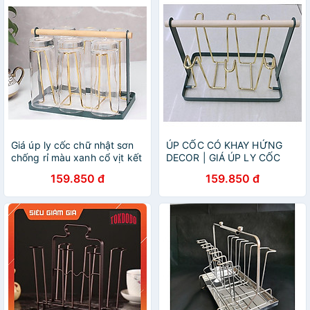
Giá úp ly cốc chữ nhật sơn
ÚP CỐC CÓ KHAY HỨNG
chống rỉ màu xanh cổ vịt kết
DECOR | GIÁ ÚP LY CỐC
hợp vàng sang trọng
SƠN TĨNH ĐIỆN KÈM KHAY
159.850 đ
159.850 đ
HỨNG NƯỚC BẦU DỤC