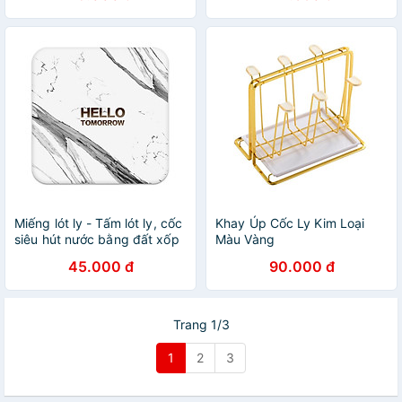
Miếng lót ly - Tấm lót ly, cốc
Khay Úp Cốc Ly Kim Loại
siêu hút nước bằng đất xốp
Màu Vàng
Diatomite họa tiết, thông
45.000 đ
90.000 đ
điệp dễ thương
Trang 1/3
1
2
3