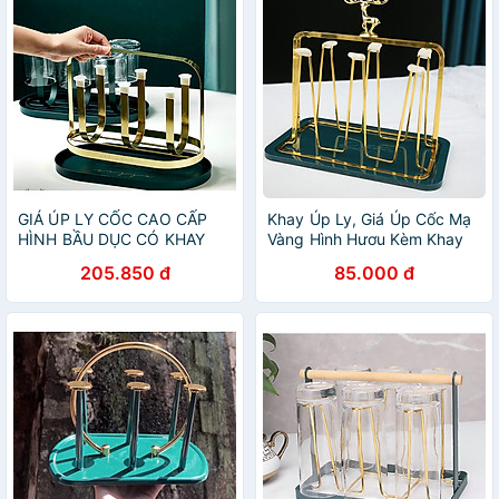
GIÁ ÚP LY CỐC CAO CẤP
Khay Úp Ly, Giá Úp Cốc Mạ
HÌNH BẦU DỤC CÓ KHAY
Vàng Hình Hươu Kèm Khay
HỨNG NƯỚC - ANTH684
Sang Trọng
205.850 đ
85.000 đ