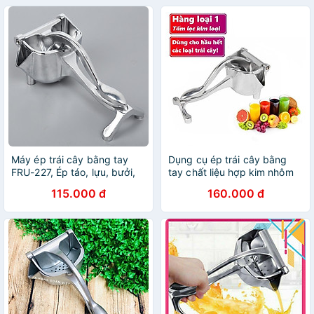
Máy ép trái cây bằng tay
Dụng cụ ép trái cây bằng
FRU-227, Ép táo, lựu, bưởi,
tay chất liệu hợp kim nhôm
dưa, thơm Dụng cụ Ép cam
cao cấp, dụng cụ ép nước
115.000 đ
160.000 đ
chuyên dụng
hoa quả đa năng