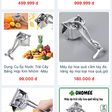
499.999 đ
999.999 đ
Dụng Cụ Ép Nước Trái Cây
Máy ép hoa quả cầm tay đa
Bằng Hợp Kim Nhôm -Máy
năng ép mọi loại hoa quả,giữ
Ép Các Loại Rau Củ - Hàng
trọn vitamin,Dụng cụ ép
99.000 đ
180.000 đ
Loại 1 to
nước trái cây tiện dụng