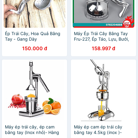
Ép Trái Cây, Hoa Quả Bằng
Máy Ép Trái Cây Bằng Tay
Tay - Gang Dày
Fru-227, Ép Táo, Lựu, Bưởi,
Dưa, Thơm Dụng Cụ Ép Cam
150.000 đ
158.997 đ
Chuyên Dụng - CH Hương
Thị Miễn Phí Vận Chuyển
Máy ép trái cây, ép cam
Máy ép cam ép trái cây
bằng tay (Inox nhỏ)- Hàng
bằng tay 4.5kg (inox )-
nhập khẩu
Hàng nhập khẩu