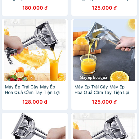
cầm tay đa năng bằng inox
Ép Các Loại Rau Củ - Hàng
180.000 đ
125.000 đ
mini nhỏ gọn tiện dụng
Loại 1 - Chính Hãng MINIIN
Máy Ép Trái Cây Máy Ép
Máy Ép Trái Cây Máy Ép
Hoa Quả Cầm Tay Tiện Lợi
Hoa Quả Cầm Tay Tiện Lợi
và Dễ Sử dụng
và Dễ Sử dụng
128.000 đ
125.000 đ