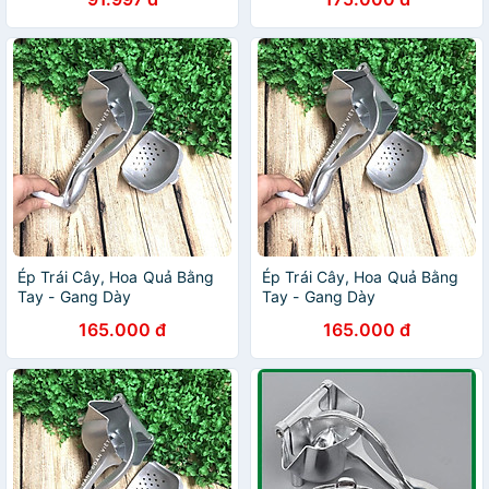
Chuyên Dụng - Giao Hàng
Toàn Quốc
Ép Trái Cây, Hoa Quả Bằng
Ép Trái Cây, Hoa Quả Bằng
Tay - Gang Dày
Tay - Gang Dày
165.000 đ
165.000 đ