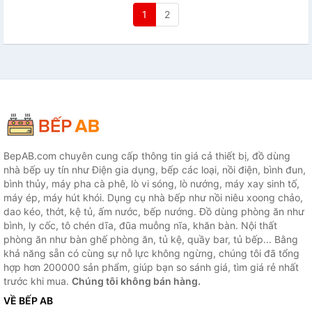
1
2
BepAB.com chuyên cung cấp thông tin giá cả thiết bị, đồ dùng
nhà bếp uy tín như Điện gia dụng, bếp các loại, nồi điện, bình đun,
bình thủy, máy pha cà phê, lò vi sóng, lò nướng, máy xay sinh tố,
máy ép, máy hút khói. Dụng cụ nhà bếp như nồi niêu xoong chảo,
dao kéo, thớt, kệ tủ, ấm nước, bếp nướng. Đồ dùng phòng ăn như
bình, ly cốc, tô chén dĩa, đũa muỗng nĩa, khăn bàn. Nội thất
phòng ăn như bàn ghế phòng ăn, tủ kệ, quầy bar, tủ bếp... Bằng
khả năng sẵn có cùng sự nỗ lực không ngừng, chúng tôi đã tổng
hợp hơn 200000 sản phẩm, giúp bạn so sánh giá, tìm giá rẻ nhất
trước khi mua.
Chúng tôi không bán hàng.
VỀ BẾP AB