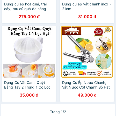
Dụng cụ ép hoa quả, trái
Dụng cụ ép vắt chanh inox -
cây, rau củ quả đa năng -
21cm
Máy xay sinh tố Meet juice 4
275.000 đ
31.000 đ
lưỡi thiết kế cầm tay nhỏ
gọn dễ sử dụng và vệ sinh
sau khi dùng, tốc độ xanh
nhanh, mịn
Dụng Cụ Vắt Cam, Quýt
Dụng Cụ Ép Nước Chanh,
Bằng Tay 2 Trong 1 Có Lọc
Vắt Nước Cốt Chanh Bỏ Hạt
Hạt
Cầm Tay Inox 304
35.000 đ
49.000 đ
Trang 1/2