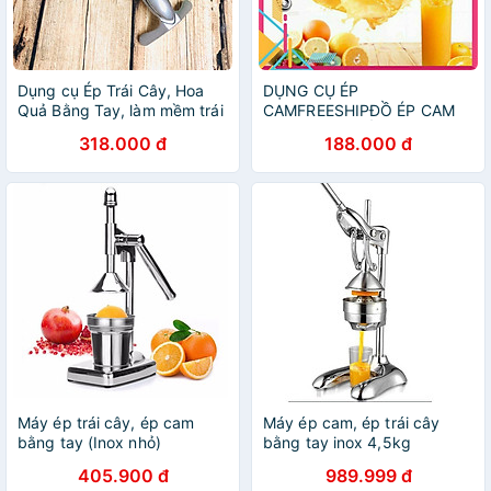
Dụng cụ Ép Trái Cây, Hoa
DỤNG CỤ ÉP
Quả Bằng Tay, làm mềm trái
CAMFREESHIPĐỒ ÉP CAM
cây 1 cách dễ dàng - Gang
ÉP TRÁI CÂY CẦM TAY TIỆN
318.000 đ
188.000 đ
Dày SIÊU ĐẸP
LỢI ĐA NĂNG
Máy ép trái cây, ép cam
Máy ép cam, ép trái cây
bằng tay (Inox nhỏ)
bằng tay inox 4,5kg
405.900 đ
989.999 đ