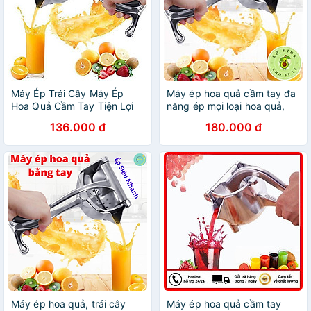
Máy Ép Trái Cây Máy Ép
Máy ép hoa quả cầm tay đa
Hoa Quả Cầm Tay Tiện Lợi
năng ép mọi loại hoa quả,
và Dễ Sử dụng
giữ trọn vitamin, Dụng cụ ép
136.000 đ
180.000 đ
nước trái cây thế hệ mới
Máy ép hoa quả, trái cây
Máy ép hoa quả cầm tay