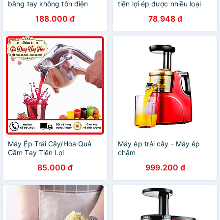
bằng tay không tốn điện
tiện lợi ép được nhiều loại
chất liệu 100% bằng gang
trái cây bằng inox mini dể
188.000 đ
78.948 đ
cao cấp siêu bền - Dụng cụ
dàng dễ sử dụng, chống
ép nước cam, chanh, dưa
han gỉ - Ép hoa quả
hấu, dứa, tách hạt óc chó đa
năng
Máy Ép Trái Cây/Hoa Quả
Máy ép trái cây - Máy ép
Cầm Tay Tiện Lợi
chậm
85.000 đ
999.200 đ