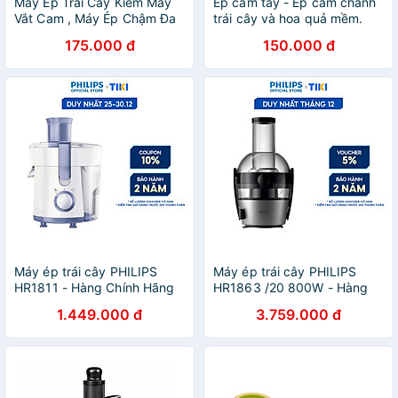
Máy Ép Trái Cây Kiêm Máy
Ép cầm tay - Ép cam chanh
Vắt Cam , Máy Ép Chậm Đa
trái cây và hoa quả mềm.
Năng Sử Dụng Sạc USB
Bằng GANG dầy chắc chắn,
175.000 đ
150.000 đ
phù hợp cho gia đình quán
nước Bar nhà hàng
Máy ép trái cây PHILIPS
Máy ép trái cây PHILIPS
HR1811 - Hàng Chính Hãng
HR1863 /20 800W - Hàng
Chính Hãng
1.449.000 đ
3.759.000 đ