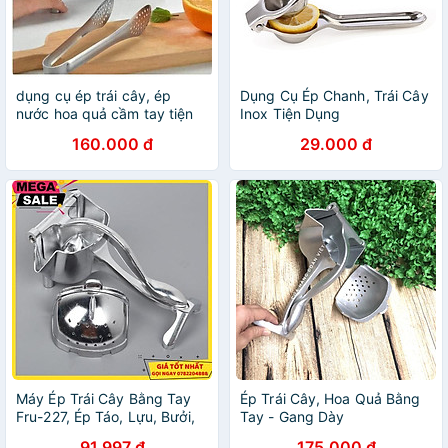
dụng cụ ép trái cây, ép
Dụng Cụ Ép Chanh, Trái Cây
nước hoa quả cầm tay tiện
Inox Tiện Dụng
lợi, dễ sử dụng
160.000 đ
29.000 đ
Máy Ép Trái Cây Bằng Tay
Ép Trái Cây, Hoa Quả Bằng
Fru-227, Ép Táo, Lựu, Bưởi,
Tay - Gang Dày
Dưa, Thơm Dụng Cụ Ép Cam
91.997 đ
175.000 đ