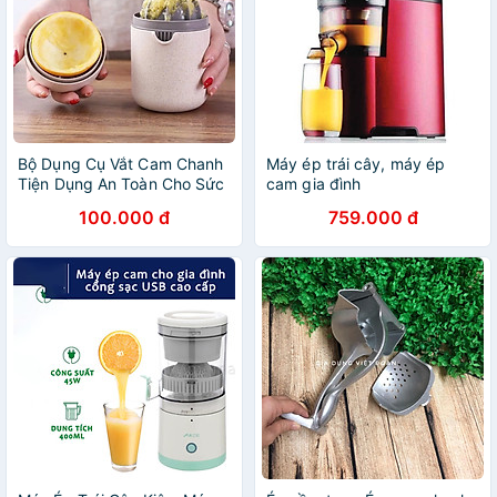
Bộ Dụng Cụ Vắt Cam Chanh
Máy ép trái cây, máy ép
Tiện Dụng An Toàn Cho Sức
cam gia đình
Khỏe Dụng Cụ Ép Nước Trái
100.000 đ
759.000 đ
Cây - Máy Ép Các Loại Rau
Củ - Chính Hãng màu ngẫu
nhiên