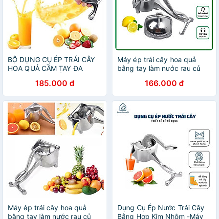
BỘ DỤNG CỤ ÉP TRÁI CÂY
Máy ép trái cây hoa quả
HOA QUẢ CẦM TAY ĐA
bằng tay làm nước rau củ
CHỨC NĂNG MẪU MỚI
cầm tay đa năng ép hoa quả
185.000 đ
166.000 đ
CHẤT LƯỢNG
cầm tay nhỏ gọn tiện dụng
Máy ép trái cây hoa quả
Dụng Cụ Ép Nước Trái Cây
bằng tay làm nước rau củ
Bằng Hợp Kim Nhôm -Máy