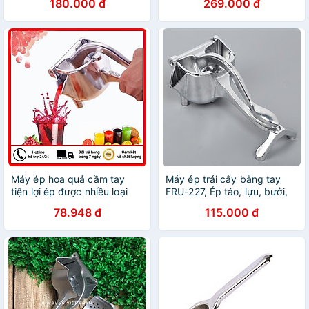
180.000 đ
269.000 đ
mini nhỏ gọn tiện dụng
Máy ép hoa quả cầm tay
Máy ép trái cây bằng tay
tiện lợi ép được nhiều loại
FRU-227, Ép táo, lựu, bưởi,
trái cây bằng inox mini dể
dưa, thơm Dụng cụ Ép cam
78.948 đ
115.000 đ
dàng dễ sử dụng, chống
chuyên dụng
han gỉ - Ép hoa quả