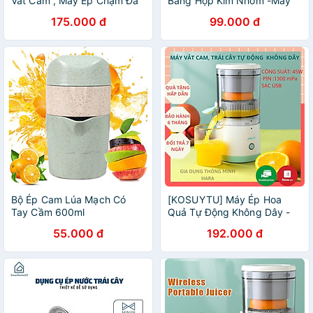
Vắt Cam , Máy Ép Chậm Đa
Bằng Hợp Kim Nhôm -Máy
Năng Sử Dụng Sạc USB
Ép Các Loại Rau Củ - Hàng
175.000 đ
99.000 đ
Loại 1 to
Bộ Ép Cam Lúa Mạch Có
[KOSUYTU] Máy Ép Hoa
Tay Cầm 600ml
Quả Tự Động Không Dây -
Máy Vắt Ép Chậm Trái Cây
55.000 đ
192.000 đ
Tự Động Nhỏ Gọn Sạc USB