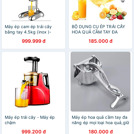
Máy ép cam ép trái cây
BỘ DỤNG CỤ ÉP TRÁI CÂY
bằng tay 4.5kg (inox )-
HOA QUẢ CẦM TAY ĐA
Hàng nhập khẩu
CHỨC NĂNG MẪU MỚI
999.999 đ
185.000 đ
CHẤT LƯỢNG
Máy ép trái cây - Máy ép
Máy ép hoa quả cầm tay đa
chậm
năng ép mọi loại hoa quả,giữ
trọn vitamin,Dụng cụ ép
999.200 đ
180.000 đ
nước trái cây tiện dụng