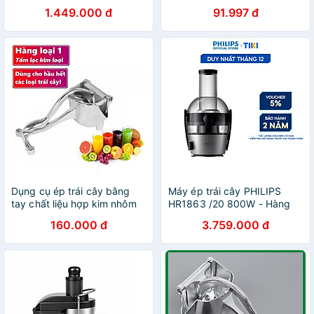
Dưa, Thơm Dụng Cụ Ép Cam
1.449.000 đ
91.997 đ
Chuyên Dụng - Giao Hàng
Toàn Quốc
Dụng cụ ép trái cây bằng
Máy ép trái cây PHILIPS
tay chất liệu hợp kim nhôm
HR1863 /20 800W - Hàng
cao cấp, dụng cụ ép nước
Chính Hãng
160.000 đ
3.759.000 đ
hoa quả đa năng