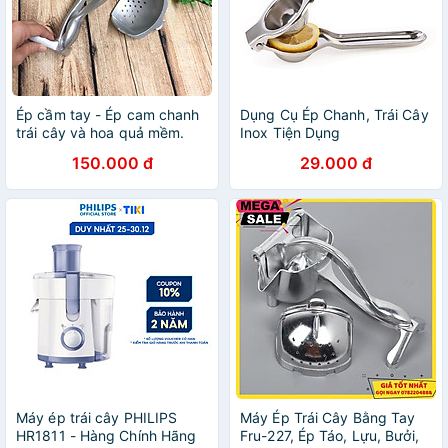
Ép cầm tay - Ép cam chanh
Dụng Cụ Ép Chanh, Trái Cây
trái cây và hoa quả mềm.
Inox Tiện Dụng
Bằng GANG dầy chắc chắn,
150.000 đ
29.000 đ
phù hợp cho gia đình quán
nước Bar nhà hàng
Máy ép trái cây PHILIPS
Máy Ép Trái Cây Bằng Tay
HR1811 - Hàng Chính Hãng
Fru-227, Ép Táo, Lựu, Bưởi,