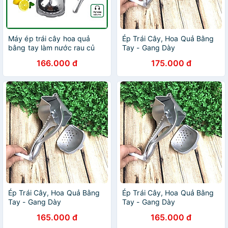
Máy ép trái cây hoa quả
Ép Trái Cây, Hoa Quả Bằng
bằng tay làm nước rau củ
Tay - Gang Dày
cầm tay đa năng ép hoa quả
166.000 đ
175.000 đ
cầm tay nhỏ gọn tiện dụng
Ép Trái Cây, Hoa Quả Bằng
Ép Trái Cây, Hoa Quả Bằng
Tay - Gang Dày
Tay - Gang Dày
165.000 đ
165.000 đ