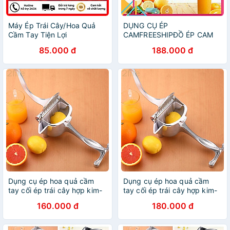
Máy Ép Trái Cây/Hoa Quả
DỤNG CỤ ÉP
Cầm Tay Tiện Lợi
CAMFREESHIPĐỒ ÉP CAM
ÉP TRÁI CÂY CẦM TAY TIỆN
85.000 đ
188.000 đ
LỢI ĐA NĂNG
Dụng cụ ép hoa quả cầm
Dụng cụ ép hoa quả cầm
tay cối ép trái cây hợp kim-
tay cối ép trái cây hợp kim-
HH190
HH190
160.000 đ
180.000 đ