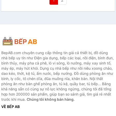
1
2
BepAB.com chuyên cung cấp thông tin giá cả thiết bị, đồ dùng
nhà bếp uy tín như Điện gia dụng, bếp các loại, nồi điện, bình đun,
bình thủy, máy pha cà phê, lò vi sóng, lò nướng, máy xay sinh tố,
máy ép, máy hút khói. Dụng cụ nhà bếp như nồi niêu xoong chảo,
dao kéo, thớt, kệ tủ, ấm nước, bếp nướng. Đồ dùng phòng ăn như
bình, ly cốc, tô chén dĩa, đũa muỗng nĩa, khăn bàn. Nội thất
phòng ăn như bàn ghế phòng ăn, tủ kệ, quầy bar, tủ bếp... Bằng
khả năng sẵn có cùng sự nỗ lực không ngừng, chúng tôi đã tổng
hợp hơn 200000 sản phẩm, giúp bạn so sánh giá, tìm giá rẻ nhất
trước khi mua.
Chúng tôi không bán hàng.
VỀ BẾP AB