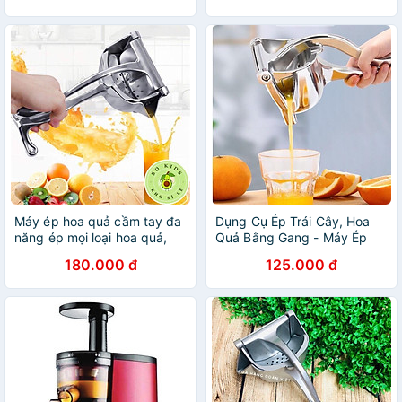
Máy ép hoa quả cầm tay đa
Dụng Cụ Ép Trái Cây, Hoa
năng ép mọi loại hoa quả,
Quả Bằng Gang - Máy Ép
giữ trọn vitamin, Dụng cụ ép
Hoa Quả Bằng Tay
180.000 đ
125.000 đ
nước trái cây thế hệ mới