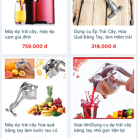
Máy ép trái cây, máy ép
Dụng cụ Ép Trái Cây, Hoa
cam gia đình
Quả Bằng Tay, làm mềm trái
cây 1 cách dễ dàng - Gang
759.000 đ
318.000 đ
Dày SIÊU ĐẸP
Máy ép trái cây hoa quả
(loại lớn)Dụng cụ ép trái cây
bằng tay làm nước rau củ
bằng tay nhỏ gọn tiện lợi
cầm tay đa năng bằng inox