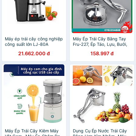
Máy ép trái cây công nghiệp
Máy Ép Trái Cây Bằng Tay
công suất lớn LJ-80A
Fru-227, Ép Táo, Lựu, Bưởi,
Dưa, Thơm Dụng Cụ Ép Cam
21.662.000 đ
158.997 đ
Chuyên Dụng - CH Hương
Thị Miễn Phí Vận Chuyển
Máy Ép Trái Cây Kiêm Máy
Dụng Cụ Ép Nước Trái Cây