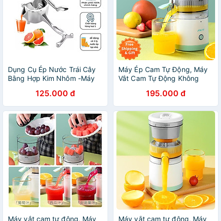
Dụng Cụ Ép Nước Trái Cây
Máy Ép Cam Tự Động, Máy
Bằng Hợp Kim Nhôm -Máy
Vắt Cam Tự Động Không
Ép Các Loại Rau Củ - Hàng
Dây, Máy Ép Chậm Trái Cây,
125.000 đ
195.000 đ
Loại 1 - Chính Hãng MINIIN
Vắt Chanh Đa Năng Sạc
USB
Máy vắt cam tự động, Máy
Máy vắt cam tự động, Máy