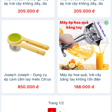
ép trái cây không dây, đa
ép trái cây không dây, đa
năng tiện lợi, Sạc Pin nhanh
năng tiện lợi, Sạc Pin nhanh
205.000 đ
205.000 đ
Joseph Joseph - Dụng cụ
Máy ép hoa quả, trái cây
ép cam cầm tay Helix Citrus
bằng tay không tốn điện
Juicer 201017
chất liệu 100% bằng gang
850.000 đ
188.000 đ
cao cấp siêu bền - Dụng cụ
ép nước cam, chanh, dưa
hấu, dứa, tách hạt óc chó đa
năng
Trang 1/2