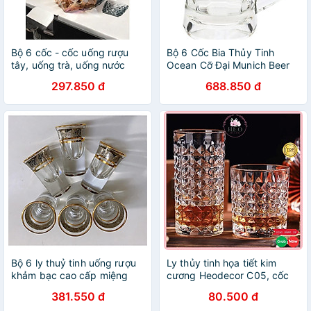
Bộ 6 cốc - cốc uống rượu
Bộ 6 Cốc Bia Thủy Tinh
tây, uống trà, uống nước
Ocean Cỡ Đại Munich Beer
315ml, màu xanh và vàng
Mug Ocean - P00843 -
297.850 đ
688.850 đ
640ml
Bộ 6 ly thuỷ tinh uống rượu
Ly thủy tinh họa tiết kim
khảm bạc cao cấp miệng
cương Heodecor C05, cốc
loe, viền vàng
thủy tinh uống rượu ngoại
381.550 đ
80.500 đ
cao cấp