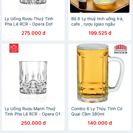
Ly Uống Rượu Thuỷ Tinh
Bộ 6 Ly thuỷ tinh uống trà,
Pha Lê RCR - Opera Dof
cafe , rượu (giao ngẫu
Tumbler 300ml
nhiên- AVN26
275.000 đ
199.525 đ
Ly Uống Rượu Mạnh Thuỷ
Combo 6 Ly Thủy Tinh Có
Tinh Pha Lê RCR - Opera Of
Quai Cầm 380ml
Tumbler 210ml
TOKDODO-ZB18 Chuyên
250.000 đ
140.000 đ
Làm Ly Uống Bia