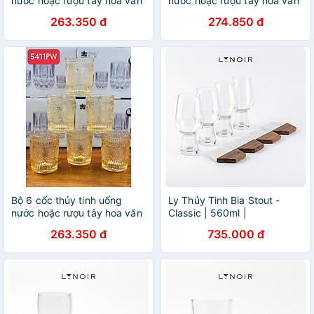
nước hoặc rượu tây hoa văn
nước hoặc rượu tây hoa văn
trống màu vàng gold sang
trống màu vàng gold sang
263.350 đ
274.850 đ
trọng
trọng
Bộ 6 cốc thủy tinh uống
Ly Thủy Tinh Bia Stout -
nước hoặc rượu tây hoa văn
Classic | 560ml |
trống màu vàng gold sang
[LYNOIR_LY008
263.350 đ
735.000 đ
trọng