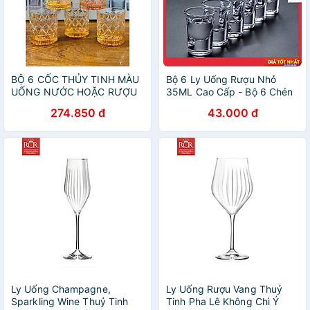
BỘ 6 CỐC THỦY TINH MÀU
Bộ 6 Ly Uống Rượu Nhỏ
UỐNG NƯỚC HOẶC RƯỢU
35ML Cao Cấp - Bộ 6 Chén
TÂY SANG TRỌNG HOA VĂN
Thủy Tinh Đế Dày Sáng
274.850 đ
43.000 đ
XO
Bóng - Cốc Uống Rượu Làm
Từ Thủy Tinh Cao Cấp, Độ
Tinh Khiết Cao, Siêu Trong
Ly Uống Champagne,
Ly Uống Rượu Vang Thuỷ
Sparkling Wine Thuỷ Tinh
Tinh Pha Lê Không Chì Ý