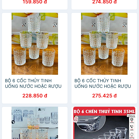
159.850 đ
274.850 đ
BỘ 6 CỐC THỦY TINH
BỘ 6 CỐC THỦY TINH
UỐNG NƯỚC HOẶC RƯỢU
UỐNG NƯỚC HOẶC RƯỢU
TÂY VÂN HẠT VIỀN VÀNG
TÂY VÂN HẠT VIỀN VÀNG
228.850 đ
275.425 đ
SANG TRỌNG
SANG TRỌNG