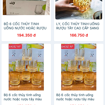
BỘ 6 CỐC THỦY TINH
LY, CỐC THỦY TINH UỐNG
UỐNG NƯỚC HOẮC RƯỢU
RƯỢU TÂY CAO CẤP SANG
TÂY VÂN KIM CƯƠNG CAO
TRỌNG MÀU CAM 315ml-
194.350 đ
166.750 đ
CẤP
VD92
Bộ 6 cốc thủy tinh uống
Bộ 6 cốc thủy tinh uống
nước hoặc rượu tây màu
nước hoặc rượu tây màu
vàng Gold sang trọng
vàng Gold sang trọng