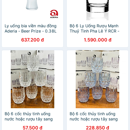
Ly uống bia viền màu đồng
Bộ 6 Ly Uống Rượu Mạnh
Aderia - Beer Prize - 0.38L
Thuỷ Tinh Pha Lê Ý RCR -
Tocai Dof Tumbler 290ml
637.200 đ
1.590.000 đ
Bộ 6 cốc thủy tinh uống
Bộ 6 cốc thủy tinh uống
nước hoặc rượu tây sang
nước hoặc rượu tây sang
trạng vân bóng
trạng vân bóng
57.500 đ
228.850 đ