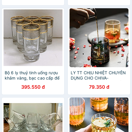
Bộ 6 ly thuỷ tinh uống rượu
LY TT CHỊU NHIỆT CHUYÊN
khảm vàng, bạc cao cấp đế
DỤNG CHO CHIVA-
dày_ giao ngẫu nhiên
MACALLAN-WHISKY | CỐC
395.550 đ
79.350 đ
THỦY TINH CAO CẤP | CỐC
TRỤ UỐNG RƯỢU MẠNH