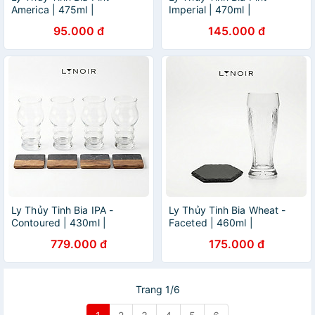
America | 475ml |
Imperial | 470ml |
[LYNOIR_LY022
[LYNOIR_LY020
95.000 đ
145.000 đ
Ly Thủy Tinh Bia IPA -
Ly Thủy Tinh Bia Wheat -
Contoured | 430ml |
Faceted | 460ml |
[LYNOIR_LY007
[LYNOIR_LY004
779.000 đ
175.000 đ
Trang 1/6