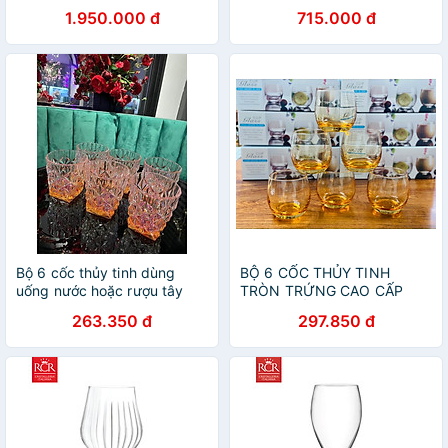
Pha Lê Không Chì Ý RCR
RCR Crystal Timeless -
1.950.000 đ
715.000 đ
Crystal Timeless - Timeless
Timeless Wine Glass 550 ml
Flute 230 ml
Bộ 6 cốc thủy tinh dùng
BỘ 6 CỐC THỦY TINH
uống nước hoặc rượu tây
TRÒN TRỨNG CAO CẤP
màu cam cao cấp hoa sao
DÙNG UỐNG NƯỚC, RƯỢU
263.350 đ
297.850 đ
TÂY SANG TRỌNG - VD96