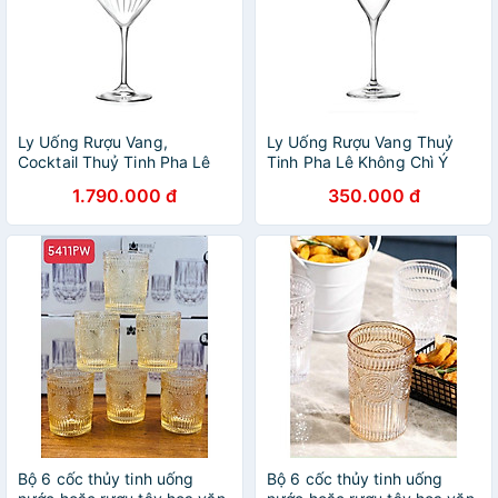
Ly Uống Rượu Vang,
Ly Uống Rượu Vang Thuỷ
Cocktail Thuỷ Tinh Pha Lê
Tinh Pha Lê Không Chì Ý
Không Chì Ý RCR Crystal
RCR Crystal Invino 330 ml -
1.790.000 đ
350.000 đ
Timeless - Timeless Wine
Invino Goblet 330 ml
Glass 650 ml
Bộ 6 cốc thủy tinh uống
Bộ 6 cốc thủy tinh uống