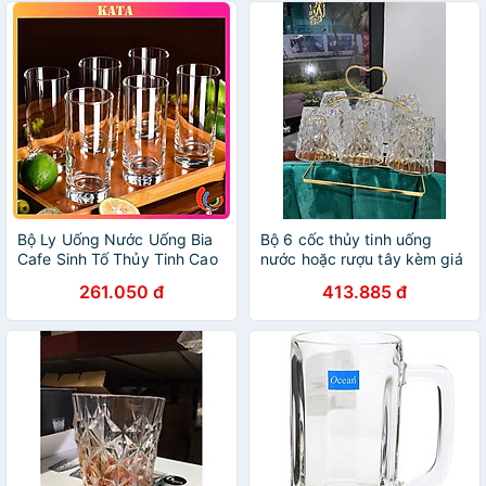
Bộ Ly Uống Nước Uống Bia
Bộ 6 cốc thủy tinh uống
Cafe Sinh Tố Thủy Tinh Cao
nước hoặc rượu tây kèm giá
Cấp Ocean New York Long
úp cốc hình tim
261.050 đ
413.885 đ
Drink B07812 Dung Tích
340ml