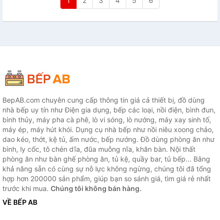
1
2
3
4
5
6
BepAB.com chuyên cung cấp thông tin giá cả thiết bị, đồ dùng
nhà bếp uy tín như Điện gia dụng, bếp các loại, nồi điện, bình đun,
bình thủy, máy pha cà phê, lò vi sóng, lò nướng, máy xay sinh tố,
máy ép, máy hút khói. Dụng cụ nhà bếp như nồi niêu xoong chảo,
dao kéo, thớt, kệ tủ, ấm nước, bếp nướng. Đồ dùng phòng ăn như
bình, ly cốc, tô chén dĩa, đũa muỗng nĩa, khăn bàn. Nội thất
phòng ăn như bàn ghế phòng ăn, tủ kệ, quầy bar, tủ bếp... Bằng
khả năng sẵn có cùng sự nỗ lực không ngừng, chúng tôi đã tổng
hợp hơn 200000 sản phẩm, giúp bạn so sánh giá, tìm giá rẻ nhất
trước khi mua.
Chúng tôi không bán hàng.
VỀ BẾP AB