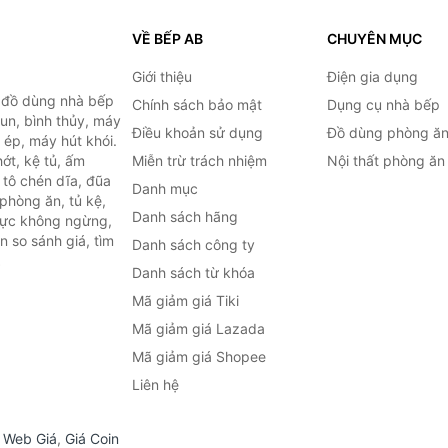
VỀ BẾP AB
CHUYÊN MỤC
Giới thiệu
Điện gia dụng
, đồ dùng nhà bếp
Chính sách bảo mật
Dụng cụ nhà bếp
đun, bình thủy, máy
Điều khoản sử dụng
Đồ dùng phòng ă
 ép, máy hút khói.
ớt, kệ tủ, ấm
Miễn trừ trách nhiệm
Nội thất phòng ăn
 tô chén dĩa, đũa
Danh mục
phòng ăn, tủ kệ,
Danh sách hãng
 lực không ngừng,
 so sánh giá, tìm
Danh sách công ty
.
Danh sách từ khóa
Mã giảm giá Tiki
Mã giảm giá Lazada
Mã giảm giá Shopee
Liên hệ
,
Web Giá
,
Giá Coin