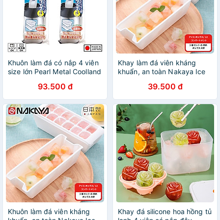
Khuôn làm đá có nắp 4 viên
Khay làm đá viên kháng
size lớn Pearl Metal Coolland
khuẩn, an toàn Nakaya Ice
Ice - Hàng nội địa Nhật Bản
Tray - Hàng nội địa Nhật
93.500 đ
39.500 đ
|#Made in Japan| |#Nhập
Bản |#nhập khẩu chính
khẩu chính hãng
hãng| |#Made in Japan|
|#K280|#K281|#K298
Khuôn làm đá viên kháng
Khay đá silicone hoa hồng tủ