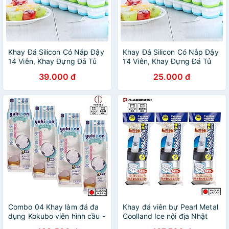
Khay Đá Silicon Có Nắp Đậy
Khay Đá Silicon Có Nắp Đậy
14 Viên, Khay Đựng Đá Tủ
14 Viên, Khay Đựng Đá Tủ
Lạnh, Làm Đá Thạch Kem
Lạnh, Làm Đá Thạch Kem
39.000 đ
25.000 đ
Bảo Quản Chống Mùi Tuyệt
Bảo Quản Chống Mùi Tuyệt
Đối- Hàng Loại 1
Đối- Hàng Loại 1
Combo 04 Khay làm đá đa
Khay đá viên bự Pearl Metal
dụng Kokubo viên hình cầu -
Coolland Ice nội địa Nhật
Hàng nội địa Nhật
Bản (Made in Japan)