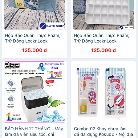
Hộp Bảo Quản Thực Phẩm,
Hộp Bảo Quản Thực Phẩm,
Trữ Đông LocknLock
Trữ Đông LocknLock
HFL104D8 Kèm Khay Đá 8
HFL104D18 Kèm Khay Đá 18
125.000 đ
125.000 đ
Viên Sản Xuất Hàn Quốc
Viên Sản Xuất Hàn Quốc
-1.65L
-1.65L
BẢO HÀNH 12 THÁNG - Máy
Combo 02 Khay nhựa làm
làm đá viên siêu tốc, chỉ
đá đa dụng Kokubo - Nội địa