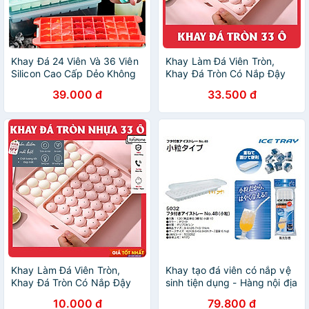
Khay Đá 24 Viên Và 36 Viên
Khay Làm Đá Viên Tròn,
Silicon Cao Cấp Dẻo Không
Khay Đá Tròn Có Nắp Đậy
Nứt, Gãy, Bể Có Nắp Đậy
Thông Minh, Khuôn Rau Câu
39.000 đ
33.500 đ
Chống Tràn Tiện Lợi
Làm Thạch 33 Ô
Khay Làm Đá Viên Tròn,
Khay tạo đá viên có nắp vệ
Khay Đá Tròn Có Nắp Đậy
sinh tiện dụng - Hàng nội địa
Thông Minh, Khuôn Rau Câu
Nhật
10.000 đ
79.800 đ
Làm Thạch 33 Ô