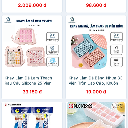
trong 6 phút. Thương hiệu
Nhật Bản (01 khay 8 thanh
2.009.000 đ
98.600 đ
Nga cao cấp DSP - KD8001
dài + 01 khay 84 viên mini)
Khay Làm Đá Làm Thạch
Khay Làm Đá Bằng Nhựa 33
Rau Câu Silicone 25 Viên
Viên Tròn Cao Cấp, Khuôn
Khuôn Làm Kem Hoạt Hình
Làm Thạch Thông Minh Có
33.150 đ
19.000 đ
Siêu Cute Đồ Dùng Nhà Bếp
Nắp Đậy - Chính hãng
- Hàng Chính Hãng MINIIN
MINIIN (Giao màu ngẫu
nhiên)