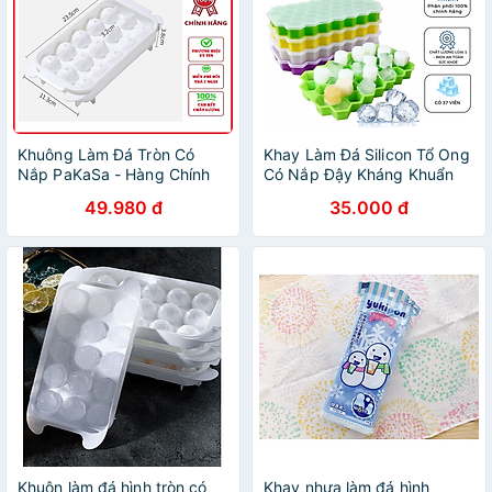
Khuông Làm Đá Tròn Có
Khay Làm Đá Silicon Tổ Ong
Nắp PaKaSa - Hàng Chính
Có Nắp Đậy Kháng Khuẩn
Hãng
Chống Mùi Tủ Lạnh, Khuôn
49.980 đ
35.000 đ
Làm Đá , Làm Thạch Cao
Cấp - HÀNG CHÍNH HÃNG
MINIIN
Khuôn làm đá hình tròn có
Khay nhựa làm đá hình