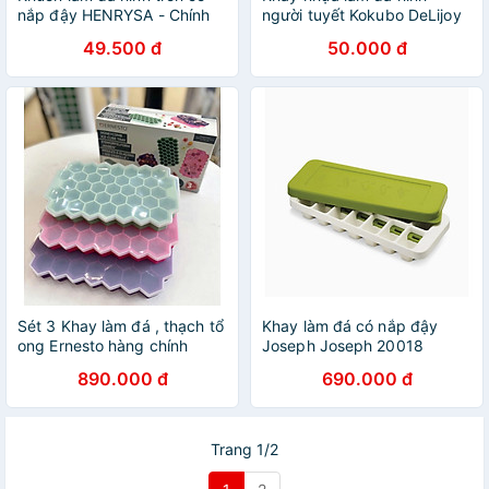
nắp đậy HENRYSA - Chính
người tuyết Kokubo DeLijoy
hãng
- Made in Japan
49.500 đ
50.000 đ
Sét 3 Khay làm đá , thạch tổ
Khay làm đá có nắp đậy
ong Ernesto hàng chính
Joseph Joseph 20018
hãng
Quicksnap Hàng chính hãng
890.000 đ
690.000 đ
Trang 1/2