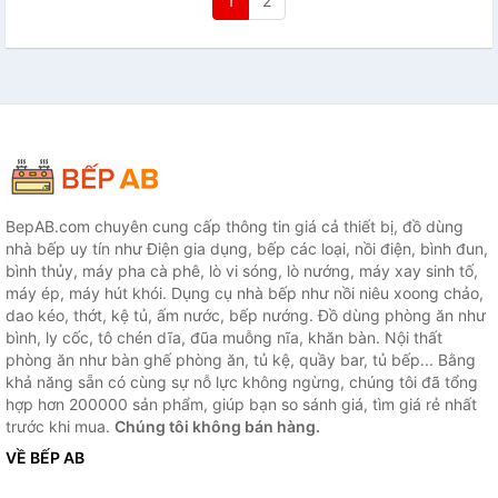
1
2
BepAB.com chuyên cung cấp thông tin giá cả thiết bị, đồ dùng
nhà bếp uy tín như Điện gia dụng, bếp các loại, nồi điện, bình đun,
bình thủy, máy pha cà phê, lò vi sóng, lò nướng, máy xay sinh tố,
máy ép, máy hút khói. Dụng cụ nhà bếp như nồi niêu xoong chảo,
dao kéo, thớt, kệ tủ, ấm nước, bếp nướng. Đồ dùng phòng ăn như
bình, ly cốc, tô chén dĩa, đũa muỗng nĩa, khăn bàn. Nội thất
phòng ăn như bàn ghế phòng ăn, tủ kệ, quầy bar, tủ bếp... Bằng
khả năng sẵn có cùng sự nỗ lực không ngừng, chúng tôi đã tổng
hợp hơn 200000 sản phẩm, giúp bạn so sánh giá, tìm giá rẻ nhất
trước khi mua.
Chúng tôi không bán hàng.
VỀ BẾP AB