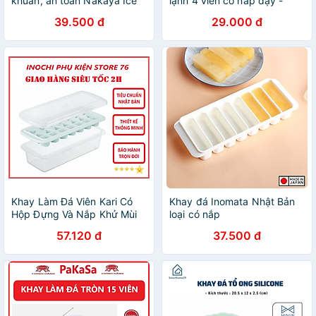
khuẩn, an toàn Nakaya Ice
lạnh 4 viên có nắp đậy -
Tray - Hàng nội địa Nhật
Khuôn làm thạch hoa quả
39.500 đ
29.000 đ
Bản |#Made in Japan|
hình cao cấp - Hàng Loại 1 -
|#nhập khẩu chính hãng|
Chính Hãng MINIIN - Giao
|#K280|#K281|#K298
màu ngẫu nhiên
Khay Làm Đá Viên Kari Có
Khay đá Inomata Nhật Bản
Hộp Đựng Và Nắp Khử Mùi
loại có nắp
Tủ Lạnh Sản Xuất Theo Tiêu
57.120 đ
37.500 đ
Chuẩn Xuất Nhật Bản , EU
Đảm Bảo An Toàn Sức Khỏe
Người Sử Dụng- Chính Hãng
Inochi ( Tặng kèm khăn lau
pakasa) Giao màu ngẫu
nhiên