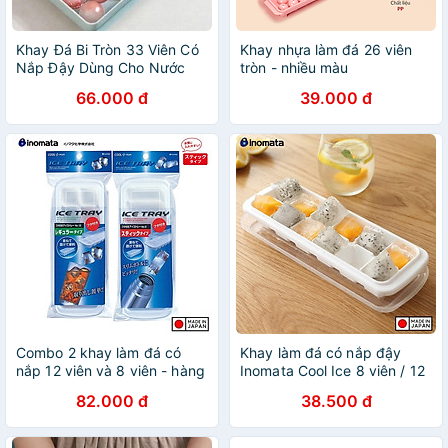
Khay Đá Bi Tròn 33 Viên Có
Khay nhựa làm đá 26 viên
Nắp Đậy Dùng Cho Nước
tròn - nhiều màu
Uống Giải Khát
66.000 đ
39.000 đ
Combo 2 khay làm đá có
Khay làm đá có nắp đậy
nắp 12 viên và 8 viên - hàng
Inomata Cool Ice 8 viên / 12
nội địa Nhật Bản
viên / 48 viên - Hàng nội địa
82.000 đ
38.500 đ
Nhật Bản |#Made in Japan