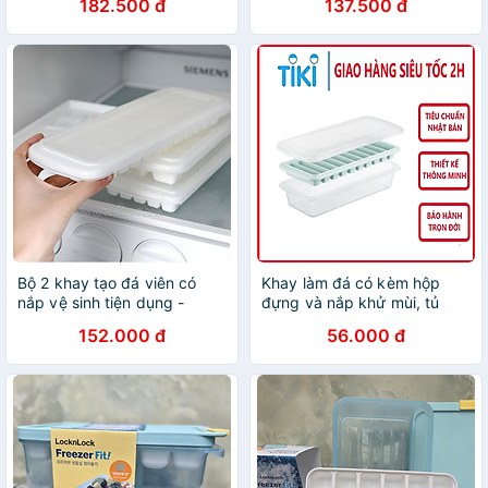
182.500 đ
137.500 đ
Bộ 2 khay tạo đá viên có
Khay làm đá có kèm hộp
nắp vệ sinh tiện dụng -
đựng và nắp khử mùi, tủ
Hàng nội địa Nhật
lạnh đủ loại viên tròn kari
152.000 đ
56.000 đ
inochi