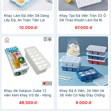
Khay Làm Đá Viên Dễ Dàng
Khay Tạo Đá Viên Tròn 33 Ô
Lấy Đá, An Toàn Tiện Lợi
Dễ Tháo Khuôn Làm Đá Bi
Chính Hãng TOKDODO
Tiện Lợi
10.000 đ
67.000 đ
Khay đá Yukipon Cube 12
Khay Đá 6 Viên, 24 Viên Và
viên kèm khay trữ đá - Hàng
36 Viên Có Nắp Đậy Chống
Nội Địa Nhật Bản
Tràn Tiện Lợi Cao Cấp, Chất
48.500 đ
9.000 đ
Liệu Silicon + Nhựa Pp An
Toàn