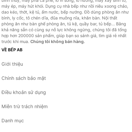
bình thủy, máy pha cà phê, lò vi sóng, lò nướng, máy xay sinh tố,
máy ép, máy hút khói. Dụng cụ nhà bếp như nồi niêu xoong chảo,
dao kéo, thớt, kệ tủ, ấm nước, bếp nướng. Đồ dùng phòng ăn như
bình, ly cốc, tô chén dĩa, đũa muỗng nĩa, khăn bàn. Nội thất
phòng ăn như bàn ghế phòng ăn, tủ kệ, quầy bar, tủ bếp... Bằng
khả năng sẵn có cùng sự nỗ lực không ngừng, chúng tôi đã tổng
hợp hơn 200000 sản phẩm, giúp bạn so sánh giá, tìm giá rẻ nhất
trước khi mua.
Chúng tôi không bán hàng.
VỀ BẾP AB
Giới thiệu
Chính sách bảo mật
Điều khoản sử dụng
Miễn trừ trách nhiệm
Danh mục