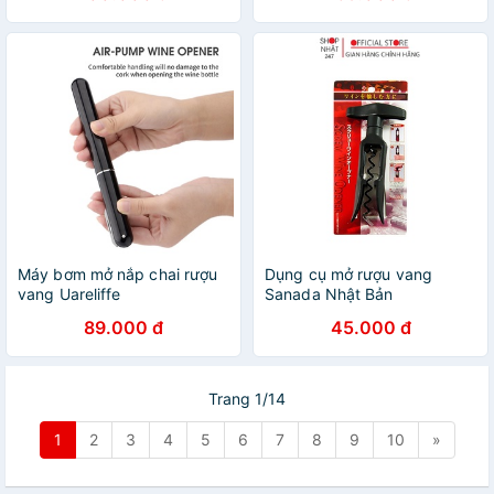
Máy bơm mở nắp chai rượu
Dụng cụ mở rượu vang
vang Uareliffe
Sanada Nhật Bản
89.000 đ
45.000 đ
Trang 1/14
1
2
3
4
5
6
7
8
9
10
»