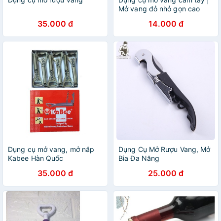
Mở vang đỏ nhỏ gọn cao
cấp | Mở Cong Salem | Khui
35.000 đ
14.000 đ
nắp chai | MỞ MỎ QUẠ
Dụng cụ mở vang, mở nắp
Dụng Cụ Mở Rượu Vang, Mở
Kabee Hàn Quốc
Bia Đa Năng
35.000 đ
25.000 đ