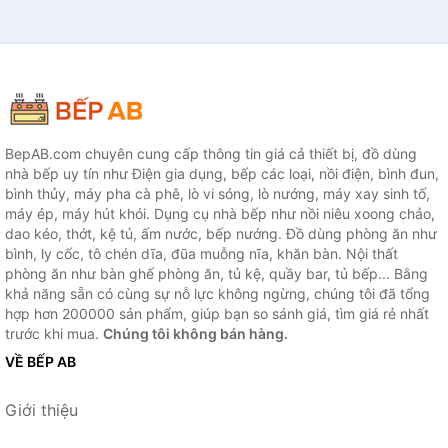
BepAB.com chuyên cung cấp thông tin giá cả thiết bị, đồ dùng
nhà bếp uy tín như Điện gia dụng, bếp các loại, nồi điện, bình đun,
bình thủy, máy pha cà phê, lò vi sóng, lò nướng, máy xay sinh tố,
máy ép, máy hút khói. Dụng cụ nhà bếp như nồi niêu xoong chảo,
dao kéo, thớt, kệ tủ, ấm nước, bếp nướng. Đồ dùng phòng ăn như
bình, ly cốc, tô chén dĩa, đũa muỗng nĩa, khăn bàn. Nội thất
phòng ăn như bàn ghế phòng ăn, tủ kệ, quầy bar, tủ bếp... Bằng
khả năng sẵn có cùng sự nỗ lực không ngừng, chúng tôi đã tổng
hợp hơn 200000 sản phẩm, giúp bạn so sánh giá, tìm giá rẻ nhất
trước khi mua.
Chúng tôi không bán hàng.
VỀ BẾP AB
Giới thiệu