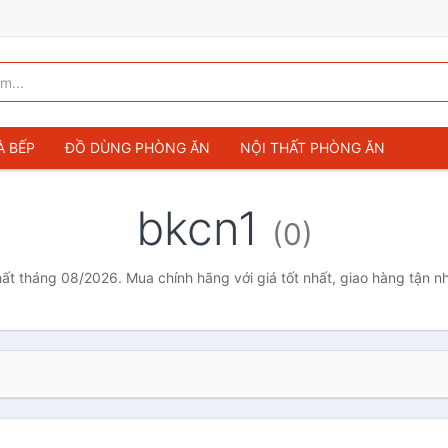
À BẾP
ĐỒ DÙNG PHÒNG ĂN
NỘI THẤT PHÒNG ĂN
bkcn1
(0)
hất tháng 08/2026. Mua chính hãng với giá tốt nhất, giao hàng tận n