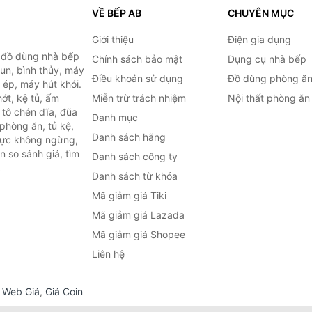
VỀ BẾP AB
CHUYÊN MỤC
Giới thiệu
Điện gia dụng
, đồ dùng nhà bếp
Chính sách bảo mật
Dụng cụ nhà bếp
đun, bình thủy, máy
Điều khoản sử dụng
Đồ dùng phòng ă
 ép, máy hút khói.
ớt, kệ tủ, ấm
Miễn trừ trách nhiệm
Nội thất phòng ăn
 tô chén dĩa, đũa
Danh mục
phòng ăn, tủ kệ,
Danh sách hãng
 lực không ngừng,
 so sánh giá, tìm
Danh sách công ty
.
Danh sách từ khóa
Mã giảm giá Tiki
Mã giảm giá Lazada
Mã giảm giá Shopee
Liên hệ
,
Web Giá
,
Giá Coin