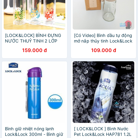
[LOCK&LOCK] BÌNH ĐỰNG
[Có Video] Bình dầu tự động
NƯỚC THUỶ TINH 2 LỚP
mở nắp thủy tinh Lock&Lock
350ML - LLG654
có vạch chia dung tích
159.000 đ
109.000 đ
300ml LLG706
Bình giữ nhiệt nóng lạnh
[ LOCK&LOCK ] Bình Nước
Lock&Lock 300ml - Bình giữ
Pet Lock&Lock HAP781 1.2L