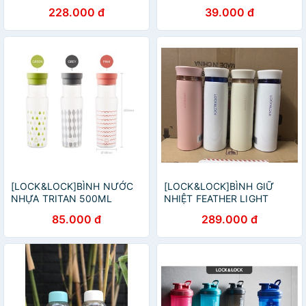
nhiệt Lock&Lock 300ml
228.000 đ
39.000 đ
Grace Vacuum LHC3208BK
- Bình Lock&Lock 300ml
[LOCK&LOCK]BÌNH NƯỚC
[LOCK&LOCK]BÌNH GIỮ
NHỰA TRITAN 500ML
NHIỆT FEATHER LIGHT
LOCK&LOCK - ABF692
LOCK&LOCK-LHC4131
85.000 đ
289.000 đ