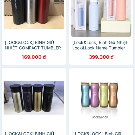
[LOCK&LOCK] BÌNH GIỮ
[Lock&Lock] Bình Giữ Nhiệt
NHIỆT COMPACT TUMBLER
Lock&Lock Name Tumbler
250ML LOCK&LOCK -
LHC4125 500ml
169.000 đ
399.000 đ
LHC4133
[LOCK&LOCK] BÌNH GIỮ
[ LOCK&LOCK ] Bình Giữ