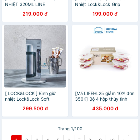
NHIỆT 320ML LINE
Nhiệt Lock&Lock Grip
TUMBLER LOCK&LOCK -
Tumbler LHC801 (370ml)
219.000 đ
199.000 đ
LHC4122
[ LOCK&LOCK ] Bình giữ
[Mã LIFEHL25 giảm 10% đơn
nhiệt Lock&Lock Soft
350K] Bộ 4 hộp thủy tinh
Handle 500ml LHC1417
Lock&Lock Euro LLG423S4
299.500 đ
435.000 đ
Trang 1/100