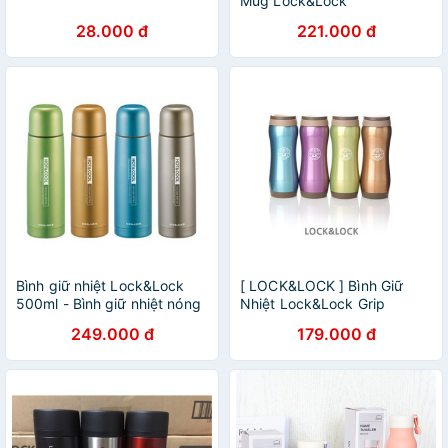
Mug Lock&Lock
LHC9002/4026 (500ml) -Ly
28.000 đ
221.000 đ
giữ nhiệt Lock and Lock có
nắp đậy-Hàng chính hãng
Bình giữ nhiệt Lock&Lock
[ LOCK&LOCK ] Bình Giữ
500ml - Bình giữ nhiệt nóng
Nhiệt Lock&Lock Grip
lạnh Lock&Lock Color 500ml
Tumbler 370ml LHC801
249.000 đ
179.000 đ