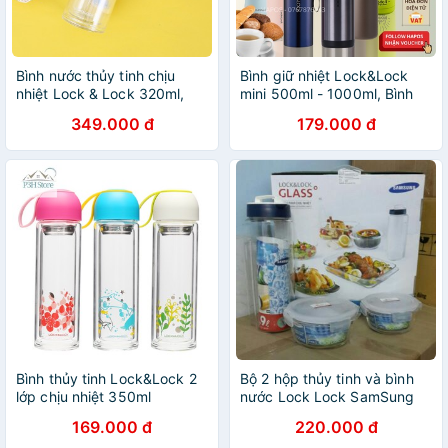
Bình nước thủy tinh chịu
Bình giữ nhiệt Lock&Lock
nhiệt Lock & Lock 320ml,
mini 500ml - 1000ml, Bình
LLG627
đựng nước Lock and Lock
349.000 đ
179.000 đ
chất liệu inox 304 - HAPOS
Bình thủy tinh Lock&Lock 2
Bộ 2 hộp thủy tinh và bình
lớp chịu nhiệt 350ml
nước Lock Lock SamSung
LLG654
169.000 đ
220.000 đ