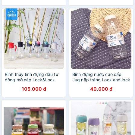
Bình thủy tinh đựng dầu tự
Bình đựng nước cao cấp
động mở nắp Lock&Lock
Jug nắp trắng Lock and lock
CKO101 CKO201 LLG706
1lít và 1,5lit
105.000 đ
40.000 đ