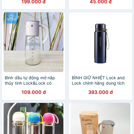
199.000 đ
45.000 đ
khuyến mãi của Ensure
lợi DrbStore
Bình dầu tự động mở nắp
BÌNH GIỮ NHIỆT Lock and
thủy tinh Lock&Lock có
Lock chính hãng dung tích
vạch chia dung tích 300ml
0.8L- 1L5-1.8l Free ship giữ
109.000 đ
393.000 đ
LLG706- P3H
nhiệt 24h