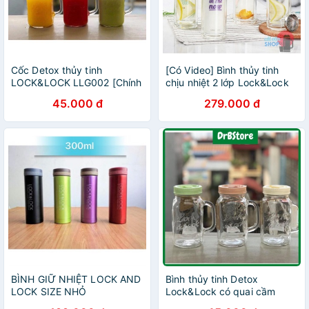
Cốc Detox thủy tinh
[Có Video] Bình thủy tinh
LOCK&LOCK LLG002 [Chính
chịu nhiệt 2 lớp Lock&Lock
hãng]
dung tích 300ml LLG628
45.000 đ
279.000 đ
BÌNH GIỮ NHIỆT LOCK AND
Bình thủy tinh Detox
LOCK SIZE NHỎ
Lock&Lock có quai cầm
300ml/340ml/400ml - Hàng
630ml an toàn sạch sẽ tiện