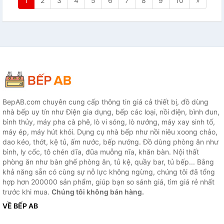
1
2
3
4
5
6
7
8
9
10
»
BepAB.com chuyên cung cấp thông tin giá cả thiết bị, đồ dùng
nhà bếp uy tín như Điện gia dụng, bếp các loại, nồi điện, bình đun,
bình thủy, máy pha cà phê, lò vi sóng, lò nướng, máy xay sinh tố,
máy ép, máy hút khói. Dụng cụ nhà bếp như nồi niêu xoong chảo,
dao kéo, thớt, kệ tủ, ấm nước, bếp nướng. Đồ dùng phòng ăn như
bình, ly cốc, tô chén dĩa, đũa muỗng nĩa, khăn bàn. Nội thất
phòng ăn như bàn ghế phòng ăn, tủ kệ, quầy bar, tủ bếp... Bằng
khả năng sẵn có cùng sự nỗ lực không ngừng, chúng tôi đã tổng
hợp hơn 200000 sản phẩm, giúp bạn so sánh giá, tìm giá rẻ nhất
trước khi mua.
Chúng tôi không bán hàng.
VỀ BẾP AB