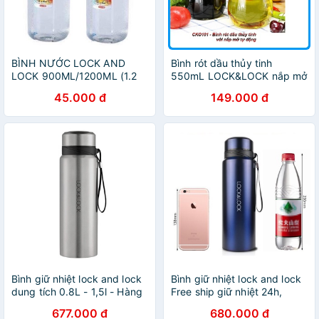
BÌNH NƯỚC LOCK AND
Bình rót dầu thủy tinh
LOCK 900ML/1200ML (1.2
550mL LOCK&LOCK nắp mở
lit)/1500ML (1.5 lit)
tự động - CKO101
45.000 đ
149.000 đ
Bình giữ nhiệt lock and lock
Bình giữ nhiệt lock and lock
dung tích 0.8L - 1,5l - Hàng
Free ship giữ nhiệt 24h,
Chính Hãng
hàng chính hãng Lock&Lock
677.000 đ
680.000 đ
1.5L, 800ml Lch 6180