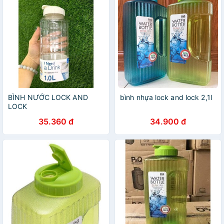
BÌNH NƯỚC LOCK AND
bình nhựa lock and lock 2,1l
LOCK
35.360 đ
34.900 đ