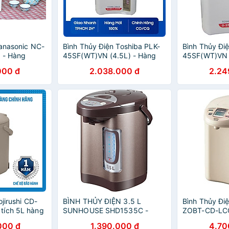
Panasonic NC-
Bình Thủy Điện Toshiba PLK-
Bình Thủy Đi
 - Hàng
45SF(WT)VN (4.5L) - Hàng
45SF(WT)VN 
chính hãng
chính hãng
000 đ
2.038.000 đ
2.24
ojirushi CD-
BÌNH THỦY ĐIỆN 3.5 L
Bình Thủy Điệ
tích 5L hàng
SUNHOUSE SHD1535C -
ZOBT-CD-LCQ
Hàng chính hãng (chỉ giao
- Hàng chính
000 đ
1.390.000 đ
4.70
HCM)