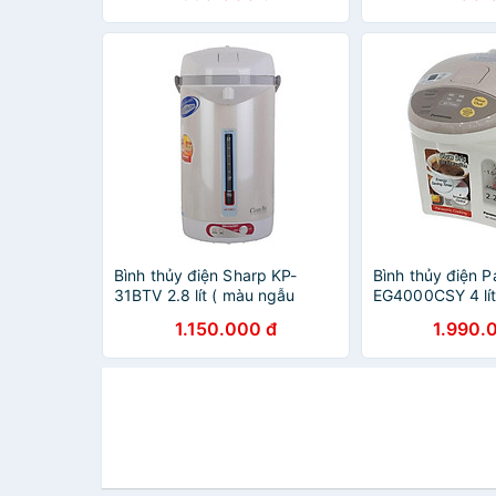
Bình thủy điện Sharp KP-
Bình thủy điện 
31BTV 2.8 lít ( màu ngẫu
EG4000CSY 4 lít
nhiên) - Hàng chính hãng
EG2200CSY 2.2 l
1.150.000 đ
1.990.
Chính Hãng