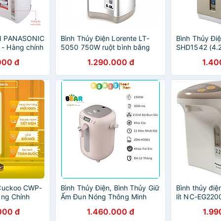
N PANASONIC
Bình Thủy Điện Lorente LT-
Bình Thủy Đi
- Hàng chính
5050 750W ruột bình bằng
SHD1542 (4.2 
inox 304 - Hàng Chính Hãng
chính hãng
000 đ
1.290.000 đ
1.40
 Cuckoo CWP-
Bình Thủy Điện, Bình Thủy Giữ
Bình thủy điệ
àng Chính
Ấm Đun Nóng Thông Minh
lít NC-EG220
BEAR KE-B30V1 Khử Clo Dung
chính hãng
000 đ
1.460.000 đ
1.99
Tích 3L, Công Suất 1350W -