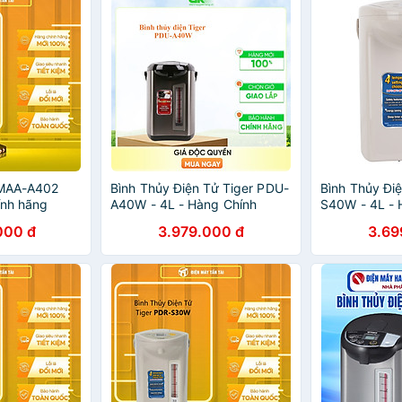
 MAA-A402
Bình Thủy Điện Tử Tiger PDU-
Bình Thủy Đi
hính hãng
A40W - 4L - Hàng Chính
S40W - 4L - 
Hãng
Hãng
000 đ
3.979.000 đ
3.69