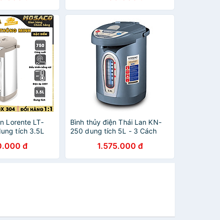
n Lorente LT-
Bình thủy điện Thái Lan KN-
ng tích 3.5L
250 dung tích 5L - 3 Cách
t chế độ tự động
Lấy Nước Thông Minh - Hàng
0.000 đ
1.575.000 đ
toàn, ruột inox-
chính hãng
Hãng