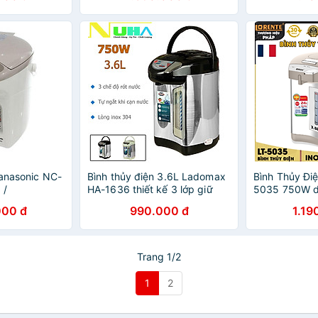
Panasonic NC-
Bình thủy điện 3.6L Ladomax
Bình Thủy Điệ
 /
HA-1636 thiết kế 3 lớp giữ
5035 750W du
ít - Hàng
ấm, ruột bình inox 304, có 3
Bình giữ nhiệ
000 đ
990.000 đ
1.19
chế độ rót-Hàng chính hãng
ngắt, đun an 
Hàng Chính 
Trang 1/2
1
2