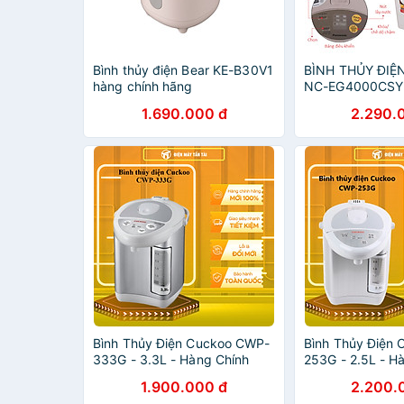
Bình thủy điện Bear KE-B30V1
BÌNH THỦY ĐIỆ
hàng chính hãng
NC-EG4000CSY 
hãng
1.690.000 đ
2.290.
Bình Thủy Điện Cuckoo CWP-
Bình Thủy Điện
333G - 3.3L - Hàng Chính
253G - 2.5L - H
Hãng
Hãng
1.900.000 đ
2.200.