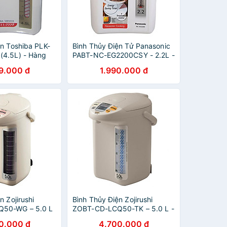
ện Toshiba PLK-
Bình Thủy Điện Tử Panasonic
(4.5L) - Hàng
PABT-NC-EG2200CSY - 2.2L -
Hàng chính hãng
9.000 đ
1.990.000 đ
n Zojirushi
Bình Thủy Điện Zojirushi
50-WG – 5.0 L
ZOBT-CD-LCQ50-TK – 5.0 L -
 hãng
Hàng chính hãng
0.000 đ
4.700.000 đ