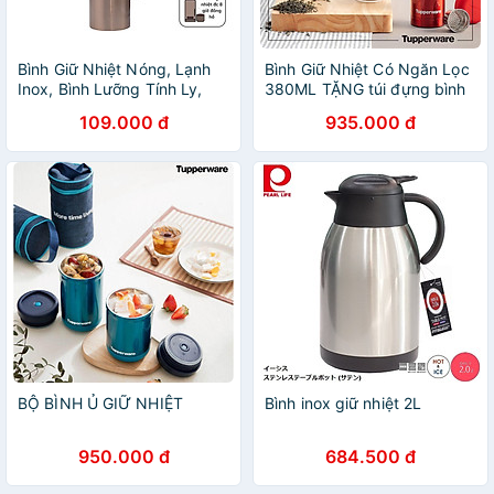
Bình Giữ Nhiệt Nóng, Lạnh
Bình Giữ Nhiệt Có Ngăn Lọc
Inox, Bình Lưỡng Tính Ly,
380ML TẶNG túi đựng bình
Cốc Cách Nhiệt Cao Cấp ,
giữ nhiệt
109.000 đ
935.000 đ
1000ml 2 Lớp, Có Tấm Lọc,
Giữ Nhiệt Lên Đến 8 Tiếng -
Hàng Chính Hãng MINIIN
BỘ BÌNH Ủ GIỮ NHIỆT
Bình inox giữ nhiệt 2L
950.000 đ
684.500 đ