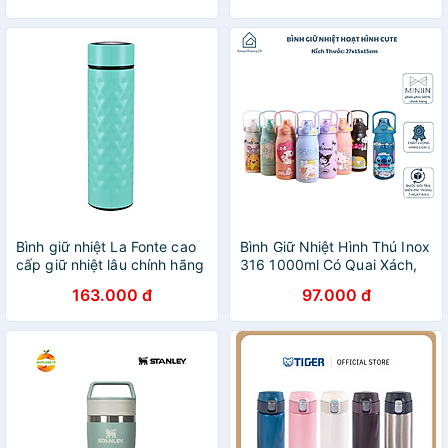
Bình giữ nhiệt La Fonte cao
Bình Giữ Nhiệt Hình Thú Inox
cấp giữ nhiệt lâu chính hãng
316 1000ml Có Quai Xách,
180718 500ml
Nắp Bật Tiện Lợi - Giữ Nóng
163.000 đ
97.000 đ
Lạnh Lâu Dài - Giao Hoạ Tiết
Ngẫu Nhiên - HÀNG CHÍNH
HÃNG MINIIN