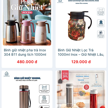
Bình giữ nhiệt pha trà Inox
Bình Giữ Nhiệt Lọc Trà
304 B11 dung tích 1000ml
1000ml Inox – Giữ Nhiệt Lâu,
bảo hành 12 tháng
Tiện Lợi, Phù Hợp Cho Cả
480.000 đ
129.000 đ
Nóng Và Lạnh - HÀNG
CHÍNH HÃNG MINIIN