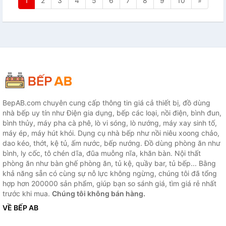
1
2
3
4
5
6
7
8
9
10
»
BepAB.com chuyên cung cấp thông tin giá cả thiết bị, đồ dùng
nhà bếp uy tín như Điện gia dụng, bếp các loại, nồi điện, bình đun,
bình thủy, máy pha cà phê, lò vi sóng, lò nướng, máy xay sinh tố,
máy ép, máy hút khói. Dụng cụ nhà bếp như nồi niêu xoong chảo,
dao kéo, thớt, kệ tủ, ấm nước, bếp nướng. Đồ dùng phòng ăn như
bình, ly cốc, tô chén dĩa, đũa muỗng nĩa, khăn bàn. Nội thất
phòng ăn như bàn ghế phòng ăn, tủ kệ, quầy bar, tủ bếp... Bằng
khả năng sẵn có cùng sự nỗ lực không ngừng, chúng tôi đã tổng
hợp hơn 200000 sản phẩm, giúp bạn so sánh giá, tìm giá rẻ nhất
trước khi mua.
Chúng tôi không bán hàng.
VỀ BẾP AB