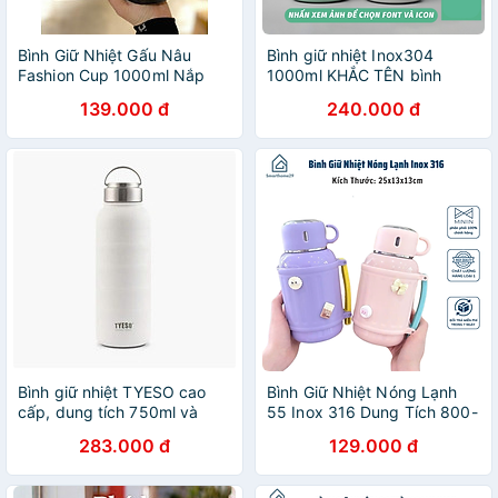
Bình Giữ Nhiệt Gấu Nâu
Bình giữ nhiệt Inox304
Fashion Cup 1000ml Nắp
1000ml KHẮC TÊN bình
Vặn - Giữ Nhiệt Lâu - HÀNG
nước 4 màu có ống hút giữ
139.000 đ
240.000 đ
CHÍNH HÃNG MINIIN
nhiệt 12h tặng Sticker trang
trí-B115
Bình giữ nhiệt TYESO cao
Bình Giữ Nhiệt Nóng Lạnh
cấp, dung tích 750ml và
55 Inox 316 Dung Tích 800-
1000ml - Hàng chính hãng
1000ML, Giữ Nhiệt 8-10 Giờ
283.000 đ
129.000 đ
- HÀNG CHÍNH HÃNG
MINIIN