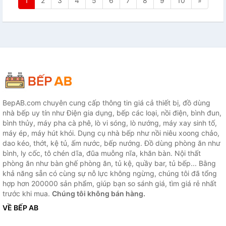
1
2
3
4
5
6
7
8
9
10
»
BepAB.com chuyên cung cấp thông tin giá cả thiết bị, đồ dùng
nhà bếp uy tín như Điện gia dụng, bếp các loại, nồi điện, bình đun,
bình thủy, máy pha cà phê, lò vi sóng, lò nướng, máy xay sinh tố,
máy ép, máy hút khói. Dụng cụ nhà bếp như nồi niêu xoong chảo,
dao kéo, thớt, kệ tủ, ấm nước, bếp nướng. Đồ dùng phòng ăn như
bình, ly cốc, tô chén dĩa, đũa muỗng nĩa, khăn bàn. Nội thất
phòng ăn như bàn ghế phòng ăn, tủ kệ, quầy bar, tủ bếp... Bằng
khả năng sẵn có cùng sự nỗ lực không ngừng, chúng tôi đã tổng
hợp hơn 200000 sản phẩm, giúp bạn so sánh giá, tìm giá rẻ nhất
trước khi mua.
Chúng tôi không bán hàng.
VỀ BẾP AB