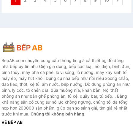
1
2
3
4
5
6
7
8
9
10
»
BepAB.com chuyên cung cấp thông tin giá cả thiết bị, đồ dùng
nhà bếp uy tín như Điện gia dụng, bếp các loại, nồi điện, bình đun,
bình thủy, máy pha cà phê, lò vi sóng, lò nướng, máy xay sinh tố,
máy ép, máy hút khói. Dụng cụ nhà bếp như nồi niêu xoong chảo,
dao kéo, thớt, kệ tủ, ấm nước, bếp nướng. Đồ dùng phòng ăn như
bình, ly cốc, tô chén dĩa, đũa muỗng nĩa, khăn bàn. Nội thất
phòng ăn như bàn ghế phòng ăn, tủ kệ, quầy bar, tủ bếp... Bằng
khả năng sẵn có cùng sự nỗ lực không ngừng, chúng tôi đã tổng
hợp hơn 200000 sản phẩm, giúp bạn so sánh giá, tìm giá rẻ nhất
trước khi mua.
Chúng tôi không bán hàng.
VỀ BẾP AB