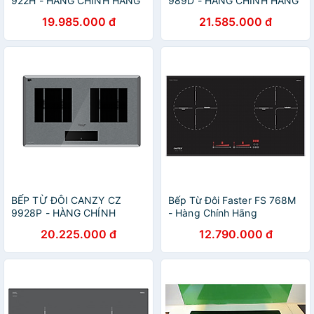
922H - HÀNG CHÍNH HÃNG
989D - HÀNG CHÍNH HÃNG
19.985.000 đ
21.585.000 đ
BẾP TỪ ĐÔI CANZY CZ
Bếp Từ Đôi Faster FS 768M
9928P - HÀNG CHÍNH
- Hàng Chính Hãng
HÃNG
20.225.000 đ
12.790.000 đ