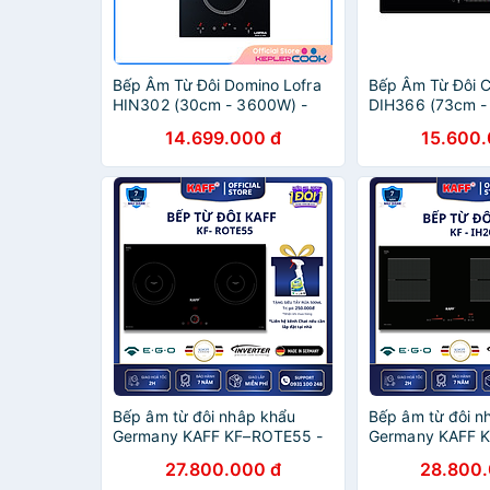
Bếp Âm Từ Đôi Domino Lofra
Bếp Âm Từ Đôi C
HIN302 (30cm - 3600W) -
DIH366 (73cm -
Hàng Chính Hãng
Hàng Chính Hãn
14.699.000 đ
15.600.
Bếp âm từ đôi nhâp khẩu
Bếp âm từ đôi n
Germany KAFF KF–ROTE55 -
Germany KAFF KF
Hàng Chính Hãng
Hàng chính hãn
27.800.000 đ
28.800.