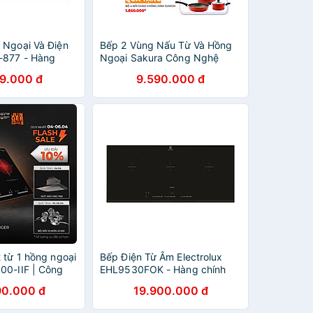
 Ngoại Và Điện
Bếp 2 Vùng Nấu Từ Và Hồng
-877 - Hàng
Ngoại Sakura Công Nghệ
HEATTECH SE-3260B Hàng
99.000 đ
9.590.000 đ
Chính Hãng
 từ 1 hồng ngoại
Bếp Điện Từ Âm Electrolux
00-IIF | Công
EHL9530FOK - Hàng chính
 Bảo hành 3
hãng
90.000 đ
19.900.000 đ
nh hãng