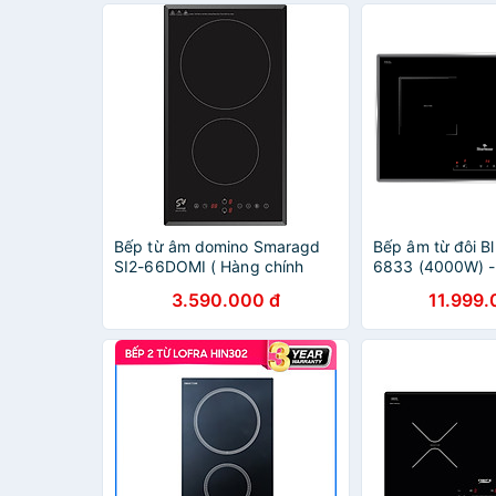
Bếp từ âm domino Smaragd
Bếp âm từ đôi B
SI2-66DOMI ( Hàng chính
6833 (4000W) -
hãng)
hãng
3.590.000 đ
11.999.