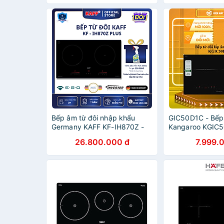
Bếp âm từ đôi nhập khẩu
GIC50D1C - Bếp 
Germany KAFF KF-IH870Z -
Kangaroo KGIC
Hàng Chính Hãng
CHÍNH HÃNG - 
26.800.000 đ
7.999.