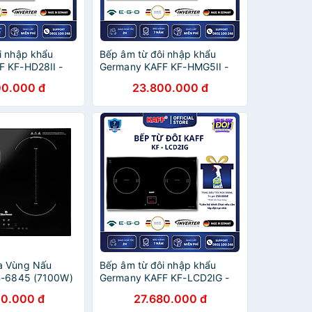
i nhập khẩu
Bếp âm từ đôi nhập khẩu
 KF-HD28II -
Germany KAFF KF-HMG5II -
Hãng
Hàng Chính Hãng
00.000 đ
23.800.000 đ
a Vùng Nấu
Bếp âm từ đôi nhập khẩu
B-6845 (7100W)
Germany KAFF KF-LCD2IG -
 Hãng
Hàng Chính Hãng
00.000 đ
27.680.000 đ