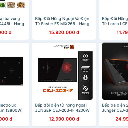
ại ba vùng
Bếp Đôi Hồng Ngoại Và Điện
Bếp Đôi Hồng
G446i - Hàng
Từ Faster FS MIX266 - Hàng
Từ Lorca LCE
Chính Hãng
Chính Hãng
000 đ
15.920.000 đ
11.7
lectrolux
Bếp đôi điện từ hồng ngoại
Bếp ba điện 2
3cm (3800W)
JUNGER CEJ-203-IF 4200W
Junger CEJ-3
Không kén nồi Hàng Chính
suất 5400W |
000 đ
12.990.000 đ
24.9
Hãng Bảo Hành 36 Tháng
năm hàng chí