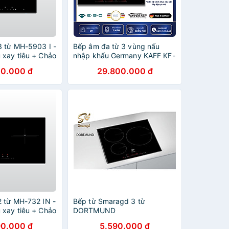
3 từ MH-5903 I -
Bếp âm đa từ 3 vùng nấu
 xay tiêu + Chảo
nhập khẩu Germany KAFF KF-
ấp - Hàng chính
IH6003II - Hàng Chính Hãng
00.000 đ
29.800.000 đ
2 từ MH-732 IN -
Bếp từ Smaragd 3 từ
 xay tiêu + Chảo
DORTMUND
ng chính hãng
90.000 đ
5.590.000 đ