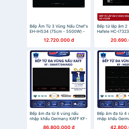
Bếp Âm Từ 3 Vùng Nấu Chef's
Bếp từ lắp âm 2
EH-IH534 (75cm - 5500W) -
Hafele HC-I732
Hàng Chính Hãng
536.61.886 | Hà
12.720.000 đ
20.690.
hãng
Bếp âm đa từ 6 vùng nấu
Bếp âm đa từ 4 
nhập khẩu Germany KAFF KF-
nhập khẩu Germ
Smart734Vario - Hàng Chính
HGEM919 - Hàng
86.800.000 đ
42.800.
Hãng