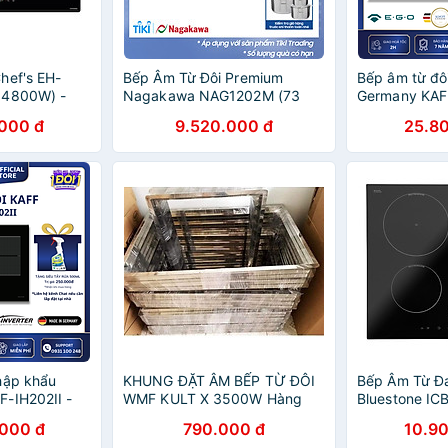
hef's EH-
Bếp Âm Từ Đôi Premium
Bếp âm từ đô
 4800W) -
Nagakawa NAG1202M (73
Germany KAFF
g
cm) - Hàng Chính Hãng
Hàng Chính 
000 đ
9.520.000 đ
25.8
hập khẩu
KHUNG ĐẶT ÂM BẾP TỪ ĐÔI
Bếp Âm Từ Đ
-IH202II -
WMF KULT X 3500W Hàng
Bluestone IC
g
Chính Hãng
- Hàng Chính
000 đ
790.000 đ
10.9