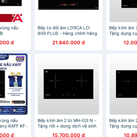
 vùng nấu
Bếp từ đôi âm LORCA LCI
Bếp kính âm 
3B
809 PLUS - Hàng chính hãng
Tặng dụng cụ
ng chính
cao cấp linh kiện từ Đức công
nấu từ cao c
000 đ
21.840.000 đ
12.0
nghệ Inverter
hãng
vùng nấu
Bếp kính âm 2 từ MH-02I N -
Bếp kính âm 
any KAFF KF-
Tặng nồi + dung dịch vệ sinh
Tặng dụng cụ
 Chính Hãng
mặt bếp cao cấp - Hàng
cao cấp - Hà
000 đ
15.700.000 đ
10.8
chính hãng