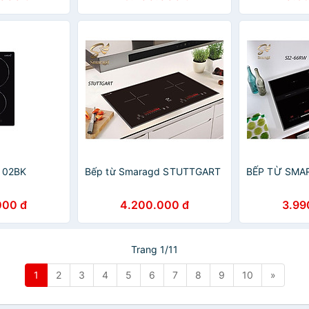
3102BK
Bếp từ Smaragd STUTTGART
BẾP TỪ SMA
000 đ
4.200.000 đ
3.99
Trang 1/11
1
2
3
4
5
6
7
8
9
10
»