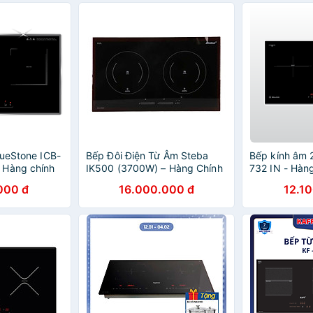
lueStone ICB-
Bếp Đôi Điện Từ Âm Steba
Bếp kính âm 
 Hàng chính
IK500 (3700W) – Hàng Chính
732 IN - Hàn
Hãng
000 đ
16.000.000 đ
12.1