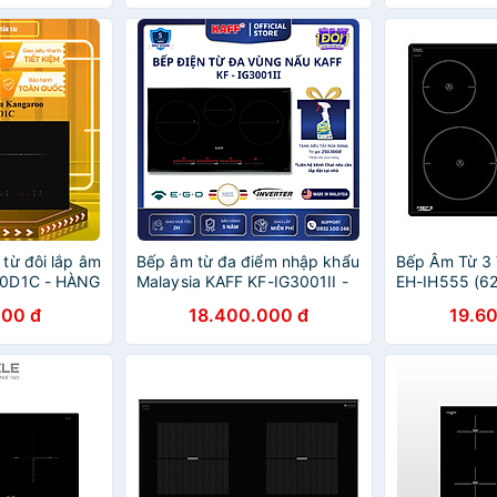
từ đôi lắp âm
Bếp âm từ đa điểm nhập khẩu
Bếp Âm Từ 3 
50D1C - HÀNG
Malaysia KAFF KF-IG3001II -
EH-IH555 (6
GIAO HCM
Hàng chính hãng
Hàng Chính 
000 đ
18.400.000 đ
19.6