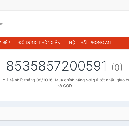
À BẾP
ĐỒ DÙNG PHÒNG ĂN
NỘI THẤT PHÒNG ĂN
8535857200591
(0)
iá rẻ nhất tháng 08/2026. Mua chính hãng với giá tốt nhất, giao hà
hộ COD