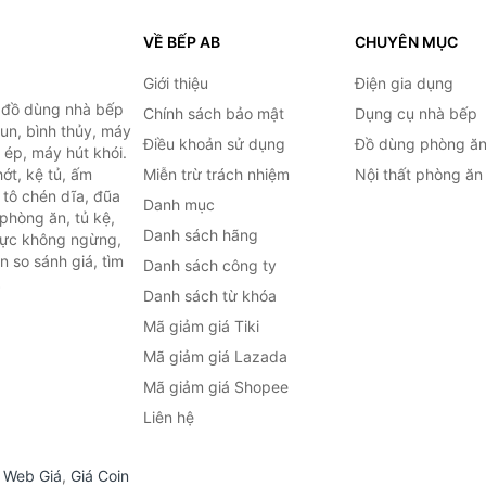
VỀ BẾP AB
CHUYÊN MỤC
Giới thiệu
Điện gia dụng
, đồ dùng nhà bếp
Chính sách bảo mật
Dụng cụ nhà bếp
đun, bình thủy, máy
Điều khoản sử dụng
Đồ dùng phòng ă
 ép, máy hút khói.
ớt, kệ tủ, ấm
Miễn trừ trách nhiệm
Nội thất phòng ăn
 tô chén dĩa, đũa
Danh mục
phòng ăn, tủ kệ,
Danh sách hãng
 lực không ngừng,
 so sánh giá, tìm
Danh sách công ty
.
Danh sách từ khóa
Mã giảm giá Tiki
Mã giảm giá Lazada
Mã giảm giá Shopee
Liên hệ
,
Web Giá
,
Giá Coin