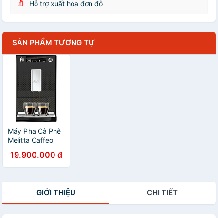
Hỗ trợ xuất hóa đơn đỏ
SẢN PHẨM TƯƠNG TỰ
Máy Pha Cà Phê
Melitta Caffeo
Solo
19.900.000 đ
MMESOLO0D
(1.2L) - Inmould -
Hàng nhập khẩu
GIỚI THIỆU
CHI TIẾT