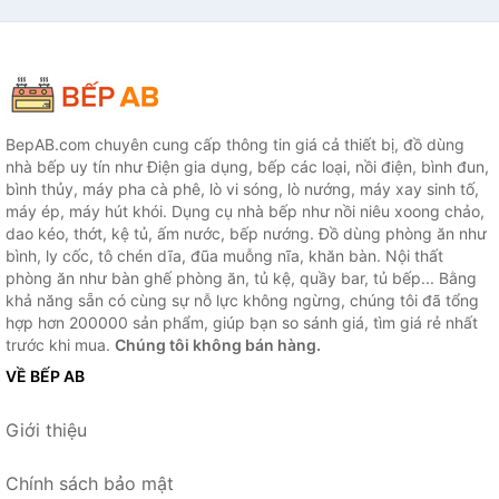
BepAB.com chuyên cung cấp thông tin giá cả thiết bị, đồ dùng
nhà bếp uy tín như Điện gia dụng, bếp các loại, nồi điện, bình đun,
bình thủy, máy pha cà phê, lò vi sóng, lò nướng, máy xay sinh tố,
máy ép, máy hút khói. Dụng cụ nhà bếp như nồi niêu xoong chảo,
dao kéo, thớt, kệ tủ, ấm nước, bếp nướng. Đồ dùng phòng ăn như
bình, ly cốc, tô chén dĩa, đũa muỗng nĩa, khăn bàn. Nội thất
phòng ăn như bàn ghế phòng ăn, tủ kệ, quầy bar, tủ bếp... Bằng
khả năng sẵn có cùng sự nỗ lực không ngừng, chúng tôi đã tổng
hợp hơn 200000 sản phẩm, giúp bạn so sánh giá, tìm giá rẻ nhất
trước khi mua.
Chúng tôi không bán hàng.
VỀ BẾP AB
Giới thiệu
Chính sách bảo mật