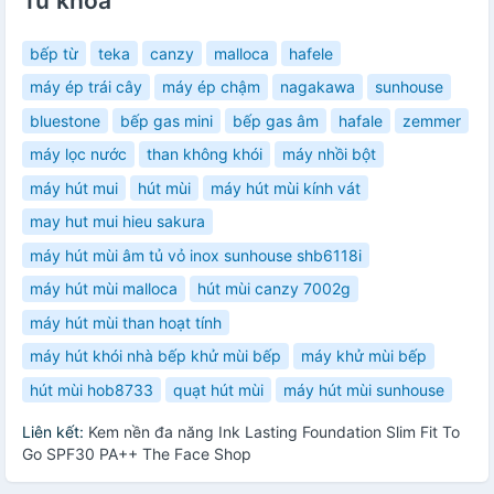
Từ khóa
bếp từ
teka
canzy
malloca
hafele
máy ép trái cây
máy ép chậm
nagakawa
sunhouse
bluestone
bếp gas mini
bếp gas âm
hafale
zemmer
máy lọc nước
than không khói
máy nhồi bột
máy hút mui
hút mùi
máy hút mùi kính vát
may hut mui hieu sakura
máy hút mùi âm tủ vỏ inox sunhouse shb6118i
máy hút mùi malloca
hút mùi canzy 7002g
máy hút mùi than hoạt tính
máy hút khói nhà bếp khử mùi bếp
máy khử mùi bếp
hút mùi hob8733
quạt hút mùi
máy hút mùi sunhouse
Liên kết:
Kem nền đa năng Ink Lasting Foundation Slim Fit To
Go SPF30 PA++ The Face Shop