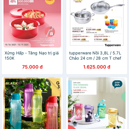
Xửng Hấp - Tăng Nạo trị giá
tupperware Nồi 3,8L / 5.7L
150K
Chảo 24 cm / 28 cm T chef
75.000 đ
1.625.000 đ