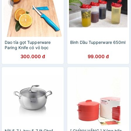
Dao tỉa gọt Tupperware
Bình Dầu Tupperware 650ml
Paring Knife có vỏ bọc
300.000 đ
99.000 đ
Nồi 5,7 L hay 5.7 lít Chef
[ CHÍNH HÃNG ] Xửng hấp