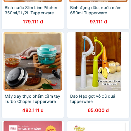
Bình nước Slim Line Pitcher
Bình đựng dầu, nước mắm
350ml/1L/2L Tupperware
650ml Tupperware
179.111 đ
97.111 đ
Máy xay thực phẩm cầm tay
Dao Nạo gọt vỏ củ quả
Turbo Choper Tupperware
tupperware
482.111 đ
65.000 đ