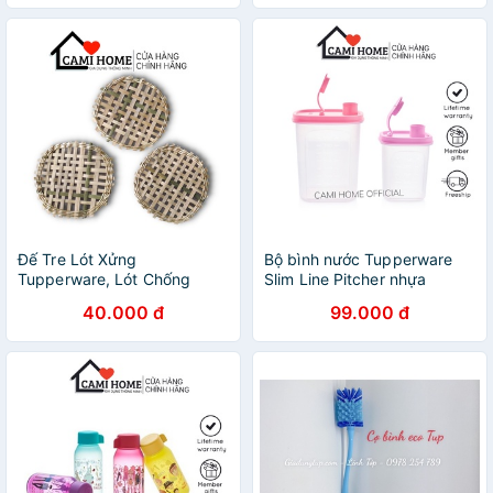
trọn đời
Đế Tre Lót Xửng
Bộ bình nước Tupperware
Tupperware, Lót Chống
Slim Line Pitcher nhựa
Cháy Xửng Hấp Nhựa
nguyên sinh nắp kín có
40.000 đ
99.000 đ
Nguyên Sinh
thang đo dung tích dễ dàng
vệ sinh [có bán lẻ]