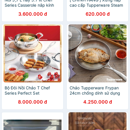
Series Casserole nắp kính
cao cấp Tupperware Steam
tupperware
It 2 Tầng - Nhựa Nguyên
3.600.000 đ
620.000 đ
Sinh an toàn cho sức khỏe -
Chịu nhiệt
Bộ Đôi Nồi Chảo T Chef
Chảo Tupperware Frypan
Series Perfect Set
24cm chống dính sử dụng
Tupperware
cho mọi loại bếp
8.000.000 đ
4.250.000 đ