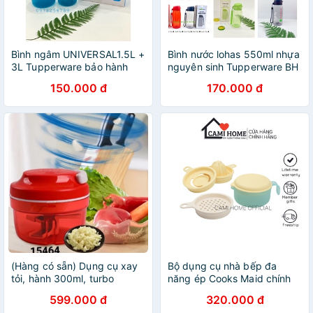
Bình ngâm UNIVERSAL1.5L +
Bình nước lohas 550ml nhựa
3L Tupperware bảo hành
nguyên sinh Tupperware BH
trọn đời
TRỌN ĐỜI
150.000 đ
170.000 đ
(Hàng có sẵn) Dụng cụ xay
Bộ dụng cụ nhà bếp đa
tỏi, hành 300ml, turbo
năng ép Cooks Maid chính
chopper
hãng Tupperware ép trái
599.000 đ
320.000 đ
cây tách trứng bảo hành