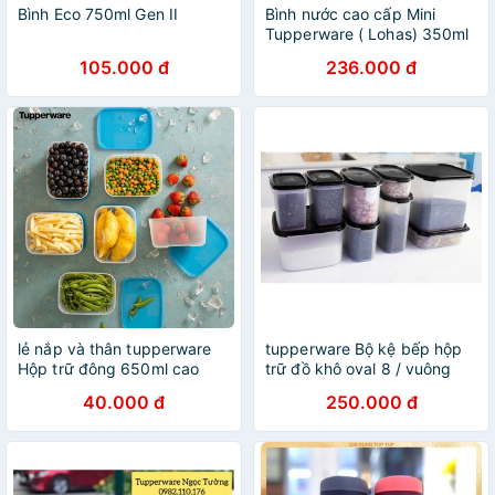
Bình Eco 750ml Gen II
Bình nước cao cấp Mini
Tupperware ( Lohas) 350ml
đựng nước hoa quả cho bé
105.000 đ
236.000 đ
đến trường chất liệu từ nhựa
nguyên sinh
lẻ nắp và thân tupperware
tupperware Bộ kệ bếp hộp
Hộp trữ đông 650ml cao
trữ đồ khô oval 8 / vuông
650ml thấp dẹt
oval 9
40.000 đ
250.000 đ