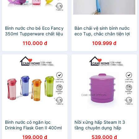
Bình nước cho bé Eco Fancy
Bàn chải vệ sinh bình nước
350ml Tupperware chất liệu
eco Tup, chắc chắn tiện lợi
nhựa nguyên sinh an toàn
110.000 đ
109.999 đ
tiện lợi
Bình nước có ngăn lọc
Nồi xửng hấp Steam It 3
Drinking Flask Gen II 400ml
tầng chuyên dụng hấp
Tupperware nắp kín có khóa
nhanh hơn hàng chính hãng
199.000 đ
539.000 đ
gài tiện lợi hàng chính hãng
Tupperware bảo hành trọn