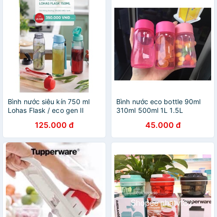
Bình nước siêu kín 750 ml
Bình nước eco bottle 90ml
Lohas Flask / eco gen II
310ml 500ml 1L 1.5L
Tupperware
tupperware
125.000 đ
45.000 đ