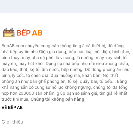
BepAB.com chuyên cung cấp thông tin giá cả thiết bị, đồ dùng
nhà bếp uy tín như Điện gia dụng, bếp các loại, nồi điện, bình đun,
bình thủy, máy pha cà phê, lò vi sóng, lò nướng, máy xay sinh tố,
máy ép, máy hút khói. Dụng cụ nhà bếp như nồi niêu xoong chảo,
dao kéo, thớt, kệ tủ, ấm nước, bếp nướng. Đồ dùng phòng ăn như
bình, ly cốc, tô chén dĩa, đũa muỗng nĩa, khăn bàn. Nội thất
phòng ăn như bàn ghế phòng ăn, tủ kệ, quầy bar, tủ bếp... Bằng
khả năng sẵn có cùng sự nỗ lực không ngừng, chúng tôi đã tổng
hợp hơn 200000 sản phẩm, giúp bạn so sánh giá, tìm giá rẻ nhất
trước khi mua.
Chúng tôi không bán hàng.
VỀ BẾP AB
Giới thiệu