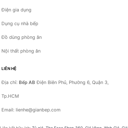
Điện gia dụng
Dụng cụ nhà bếp
Đồ dùng phòng ăn
Nội thất phòng ăn
LIÊN HỆ
Địa chỉ:
Bếp AB
Điện Biên Phủ, Phường 6, Quận 3,
Tp.HCM
Email: lienhe@gianbep.com
Liên kết hữu ích:
Tỷ giá
,
The Face Shop 360
,
Giá Vàng
,
Web Giá
,
Giá