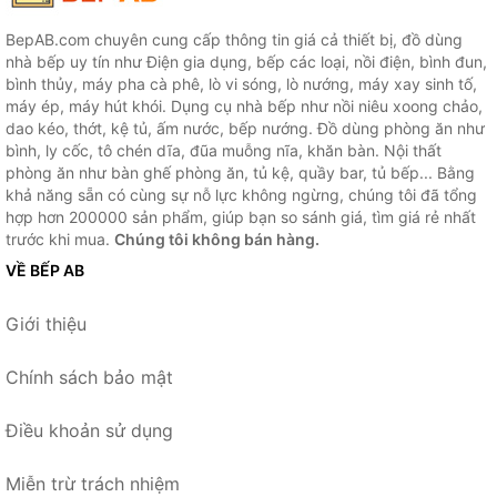
BepAB.com chuyên cung cấp thông tin giá cả thiết bị, đồ dùng
nhà bếp uy tín như Điện gia dụng, bếp các loại, nồi điện, bình đun,
bình thủy, máy pha cà phê, lò vi sóng, lò nướng, máy xay sinh tố,
máy ép, máy hút khói. Dụng cụ nhà bếp như nồi niêu xoong chảo,
dao kéo, thớt, kệ tủ, ấm nước, bếp nướng. Đồ dùng phòng ăn như
bình, ly cốc, tô chén dĩa, đũa muỗng nĩa, khăn bàn. Nội thất
phòng ăn như bàn ghế phòng ăn, tủ kệ, quầy bar, tủ bếp... Bằng
khả năng sẵn có cùng sự nỗ lực không ngừng, chúng tôi đã tổng
hợp hơn 200000 sản phẩm, giúp bạn so sánh giá, tìm giá rẻ nhất
trước khi mua.
Chúng tôi không bán hàng.
VỀ BẾP AB
Giới thiệu
Chính sách bảo mật
Điều khoản sử dụng
Miễn trừ trách nhiệm