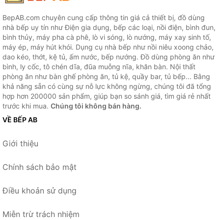
BepAB.com chuyên cung cấp thông tin giá cả thiết bị, đồ dùng
nhà bếp uy tín như Điện gia dụng, bếp các loại, nồi điện, bình đun,
bình thủy, máy pha cà phê, lò vi sóng, lò nướng, máy xay sinh tố,
máy ép, máy hút khói. Dụng cụ nhà bếp như nồi niêu xoong chảo,
dao kéo, thớt, kệ tủ, ấm nước, bếp nướng. Đồ dùng phòng ăn như
bình, ly cốc, tô chén dĩa, đũa muỗng nĩa, khăn bàn. Nội thất
phòng ăn như bàn ghế phòng ăn, tủ kệ, quầy bar, tủ bếp... Bằng
khả năng sẵn có cùng sự nỗ lực không ngừng, chúng tôi đã tổng
hợp hơn 200000 sản phẩm, giúp bạn so sánh giá, tìm giá rẻ nhất
trước khi mua.
Chúng tôi không bán hàng.
VỀ BẾP AB
Giới thiệu
Chính sách bảo mật
Điều khoản sử dụng
Miễn trừ trách nhiệm