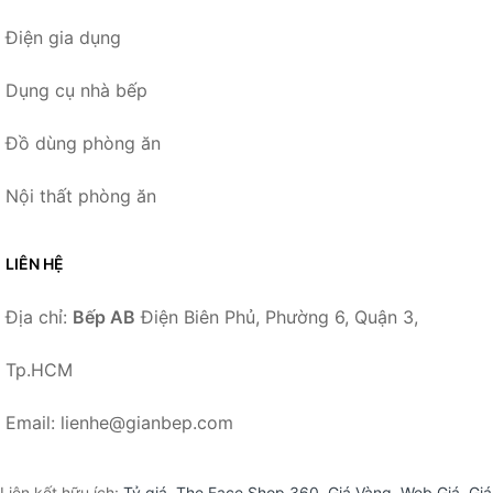
Điện gia dụng
Dụng cụ nhà bếp
Đồ dùng phòng ăn
Nội thất phòng ăn
LIÊN HỆ
Địa chỉ:
Bếp AB
Điện Biên Phủ, Phường 6, Quận 3,
Tp.HCM
Email: lienhe@gianbep.com
Liên kết hữu ích:
Tỷ giá
,
The Face Shop 360
,
Giá Vàng
,
Web Giá
,
Giá