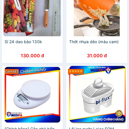
Sỉ 24 dao bào 130k
Thớt nhựa dẻo (màu cam)
130.000 đ
31.000 đ
[Chính hãng] Cân nhà bếp
Lõi lọc nước Laica FOM -