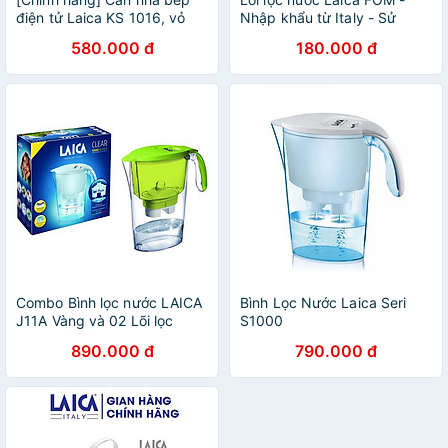
điện tử Laica KS 1016, vỏ
Nhập khẩu từ Italy - Sử
nhựa ABS chất lượng cao,
dụng cho bình lọc Laica
580.000 đ
180.000 đ
có khay rời, chức năng trừ
bì, cân tối thiểu
Combo Bình lọc nước LAICA
Bình Lọc Nước Laica Seri
J11A Vàng và 02 Lõi lọc
S1000
nước (MADE IN ITALY)
890.000 đ
790.000 đ