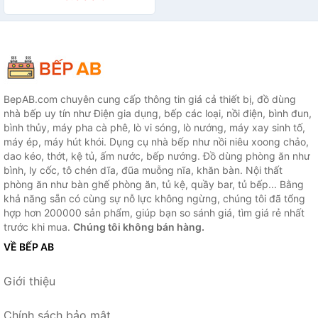
BepAB.com chuyên cung cấp thông tin giá cả thiết bị, đồ dùng
nhà bếp uy tín như Điện gia dụng, bếp các loại, nồi điện, bình đun,
bình thủy, máy pha cà phê, lò vi sóng, lò nướng, máy xay sinh tố,
máy ép, máy hút khói. Dụng cụ nhà bếp như nồi niêu xoong chảo,
dao kéo, thớt, kệ tủ, ấm nước, bếp nướng. Đồ dùng phòng ăn như
bình, ly cốc, tô chén dĩa, đũa muỗng nĩa, khăn bàn. Nội thất
phòng ăn như bàn ghế phòng ăn, tủ kệ, quầy bar, tủ bếp... Bằng
khả năng sẵn có cùng sự nỗ lực không ngừng, chúng tôi đã tổng
hợp hơn 200000 sản phẩm, giúp bạn so sánh giá, tìm giá rẻ nhất
trước khi mua.
Chúng tôi không bán hàng.
VỀ BẾP AB
Giới thiệu
Chính sách bảo mật