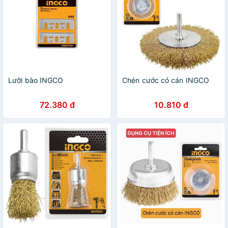
Lưỡi bào INGCO
Chén cước có cán INGCO
72.380 đ
10.810 đ