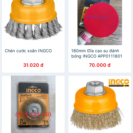
Chén cước xoắn INGCO
180mm Đĩa cao su đánh
bóng INGCO APP0111801
31.020 đ
70.000 đ