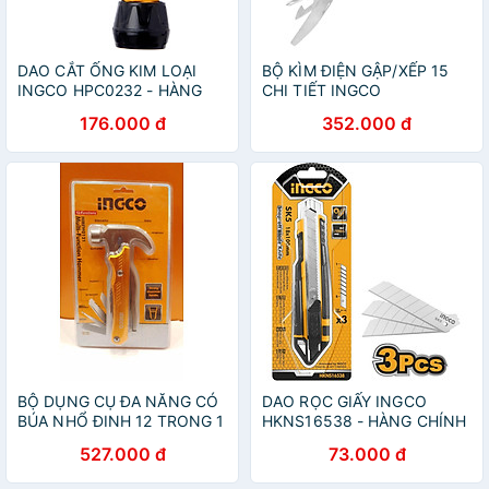
DAO CẮT ỐNG KIM LOẠI
BỘ KÌM ĐIỆN GẬP/XẾP 15
INGCO HPC0232 - HÀNG
CHI TIẾT INGCO
CHÍNH HÃNG
HFMFT0115 - HÀNG CHÍNH
176.000 đ
352.000 đ
HÃNG
BỘ DỤNG CỤ ĐA NĂNG CÓ
DAO RỌC GIẤY INGCO
BÚA NHỔ ĐINH 12 TRONG 1
HKNS16538 - HÀNG CHÍNH
INGCO HMFH0121 - HÀNG
HÃNG
527.000 đ
73.000 đ
CHÍNH HÃNG