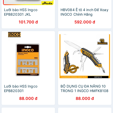
Lưỡi bào HSS Ingco
HBV084 Ê tô 4 inch Đế Xoay
EPB820301 JKL
INGCO Chính Hãng
101.700 đ
592.000 đ
Lưỡi bào HSS Ingco
BỘ DỤNG CỤ ĐA NĂNG 10
EPB820301
TRONG 1 INGCO HMFK8108
- HÀNG CHÍNH HÃNG
88.000 đ
88.000 đ