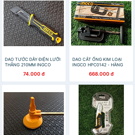
DAO TƯỚC DÂY ĐIỆN LƯỠI
DAO CẮT ỐNG KIM LOẠI
THẲNG 210MM INGCO
INGCO HPC0142 - HÀNG
HPK82001 - HÀNG CHÍNH
CHÍNH HÃNG
74.000 đ
668.000 đ
HÃNG