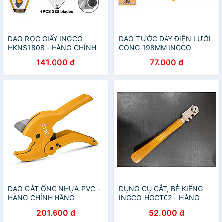
DAO RỌC GIẤY INGCO
DAO TƯỚC DÂY ĐIỆN LƯỠI
HKNS1808 - HÀNG CHÍNH
CONG 198MM INGCO
HÃNG
HPK82101 - HÀNG CHÍNH
141.000 đ
77.000 đ
HÃNG
DAO CẮT ỐNG NHỰA PVC -
DỤNG CỤ CẮT, BẺ KIẾNG
HÀNG CHÍNH HÃNG
INGCO HGCT02 - HÀNG
CHÍNH HÃNG
201.600 đ
52.000 đ