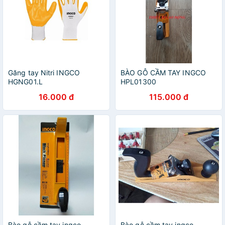
Găng tay Nitri INGCO
BÀO GỖ CẦM TAY INGCO
HGNG01.L
HPL01300
16.000 đ
115.000 đ
Bào gỗ cầm tay ingco
Bào gỗ cầm tay ingco