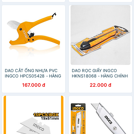
DAO CẮT ỐNG NHỰA PVC
DAO RỌC GIẤY INGCO
INGCO HPCS05428 - HÀNG
HKNS18068 - HÀNG CHÍNH
CHÍNH HÃNG
HÃNG
167.000 đ
22.000 đ