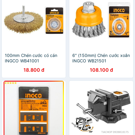
100mm Chén cước có cán
6" (150mm) Chén cước xoắn
INGCO WB41001
INGCO WB21501
18.800 đ
108.100 đ