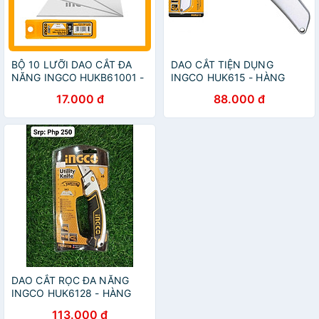
BỘ 10 LƯỠI DAO CẮT ĐA
DAO CẮT TIỆN DỤNG
NĂNG INGCO HUKB61001 -
INGCO HUK615 - HÀNG
HÀNG CHÍNH HÃNG
CHÍNH HÃNG
17.000 đ
88.000 đ
DAO CẮT RỌC ĐA NĂNG
INGCO HUK6128 - HÀNG
CHÍNH HÃNG
113.000 đ