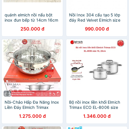
quánh elmich nồi nấu bột
Nồi Inox 304 cấu tạo 5 lớp
inox đun bếp từ 14cm 16cm
đáy Red Velvet Elmich size
nồi nấu cháo
18cm/20cm/22cm dung tích
250.000 đ
990.000 đ
2.5L/3.5L/4.5L
Nồi-Chảo Hấp Đa Năng Inox
Bộ nồi inox liền khối Elmich
Liền Đáy Elmich Trimax
Trimax ECO EL-8006 size
Czech EL-3832 size 28cm
16, 20cm
1.275.000 đ
1.346.000 đ