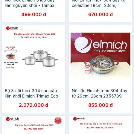
liền nguyên khối - Trimax
celestine 18cm, 20cm,
22cm, 24cm, 28cm
499.000 đ
670.000 đ
Bộ 3 nồi Inox 304 cao cấp
Nồi lẩu Elmich Inox 304 đáy
liền khối Elmich Trimax Eco
từ 26cm, 28cm 2355789
EL-8000 Size 16,18,22Cm
2.070.000 đ
855.000 đ