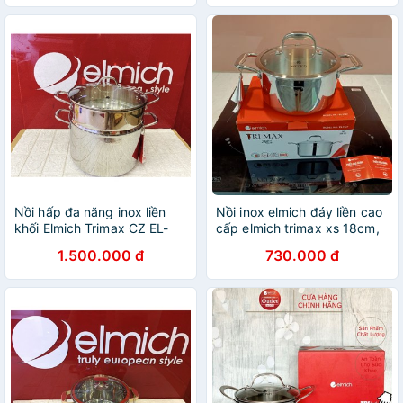
Nồi hấp đa năng inox liền
Nồi inox elmich đáy liền cao
khối Elmich Trimax CZ EL-
cấp elmich trimax xs 18cm,
3831 size 28cm
20cm, 24cm, 26cm, 28cm
1.500.000 đ
730.000 đ