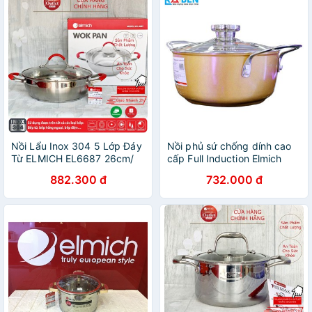
Nồi Lẩu Inox 304 5 Lớp Đáy
Nồi phủ sứ chống dính cao
Từ ELMICH EL6687 26cm/
cấp Full Induction Elmich
EL5789 28cm
Royal Premium EL-1179 / EL-
882.300 đ
732.000 đ
1180 / EL-1181