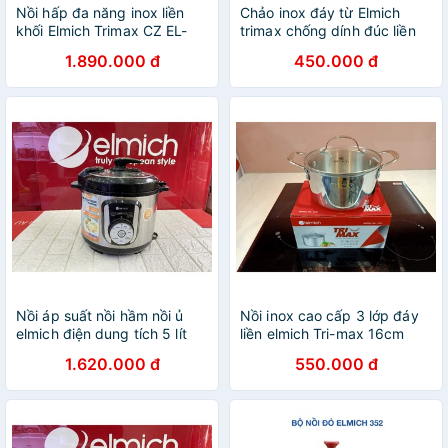
Nồi hấp đa năng inox liền
Chảo inox đáy từ Elmich
khối Elmich Trimax CZ EL-
trimax chống dính đúc liền
3831 size 28cm
nguyên khối 20cm 24cm
1.890.000 đ
450.000 đ
26cm 28cm
Nồi áp suất nồi hầm nồi ủ
Nồi inox cao cấp 3 lớp đáy
elmich điện dung tích 5 lít
liền elmich Tri-max 16cm
elmich pce 1802
2353731
1.620.000 đ
550.000 đ