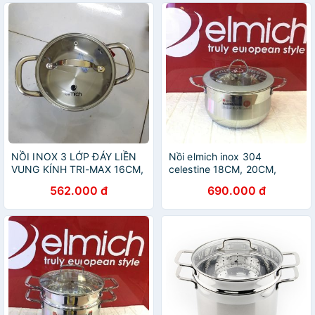
NỒI INOX 3 LỚP ĐÁY LIỀN
Nồi elmich inox 304
VUNG KÍNH TRI-MAX 16CM,
celestine 18CM, 20CM,
18CM, 20CM, 24CM, 26CM,
22CM, 24CM,28CM 5275
562.000 đ
690.000 đ
28CM EL-
3731/EL3732/EL3733/EL3734/EL3735/EL3736