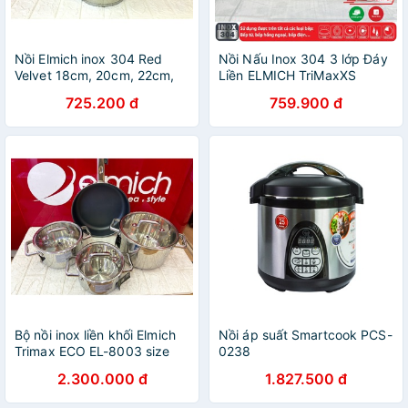
Nồi Elmich inox 304 Red
Nồi Nấu Inox 304 3 lớp Đáy
Velvet 18cm, 20cm, 22cm,
Liền ELMICH TriMaxXS
24cm
18/20/24/26/28
725.200 đ
759.900 đ
Bộ nồi inox liền khối Elmich
Nồi áp suất Smartcook PCS-
Trimax ECO EL-8003 size
0238
16, 18, 22, chảo 26cm
2.300.000 đ
1.827.500 đ