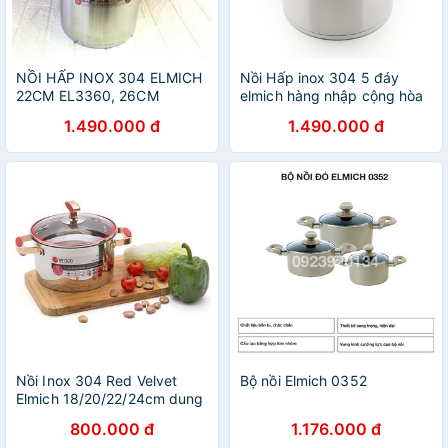
NỒI HẤP INOX 304 ELMICH
Nồi Hấp inox 304 5 đáy
22CM EL3360, 26CM
elmich hàng nhập cộng hòa
EL3361
séc co 2 size 22cm
1.490.000 đ
1.490.000 đ
2353360 và 26cm 2353361
Nồi Inox 304 Red Velvet
Bộ nồi Elmich 0352
Elmich 18/20/22/24cm dung
tích 2.5/3.5/4.5/5.5 lít - Bảo
800.000 đ
1.176.000 đ
hành 65 tháng