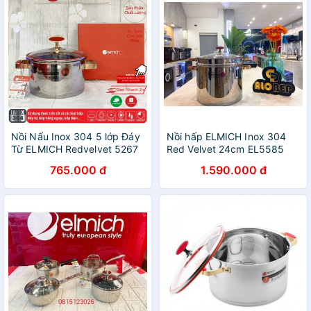
Nồi Nấu Inox 304 5 lớp Đáy
Nồi hấp ELMICH Inox 304
Từ ELMICH Redvelvet 5267
Red Velvet 24cm EL5585
18cm/5268 20cm/5269
28cm EL0979
765.000 đ
1.590.000 đ
22cm/5270 24cm