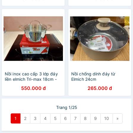
Nồi inox cao cấp 3 lớp đáy
Nồi chống dính đáy từ
liền elmich Tri-max 18cm -
Elmich 24cm
2553732
550.000 đ
265.000 đ
Trang 1/25
1
2
3
4
5
6
7
8
9
10
»