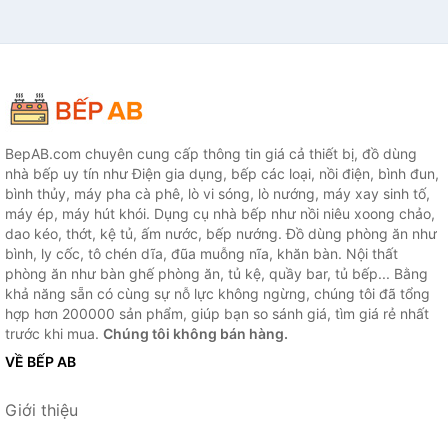
BepAB.com chuyên cung cấp thông tin giá cả thiết bị, đồ dùng
nhà bếp uy tín như Điện gia dụng, bếp các loại, nồi điện, bình đun,
bình thủy, máy pha cà phê, lò vi sóng, lò nướng, máy xay sinh tố,
máy ép, máy hút khói. Dụng cụ nhà bếp như nồi niêu xoong chảo,
dao kéo, thớt, kệ tủ, ấm nước, bếp nướng. Đồ dùng phòng ăn như
bình, ly cốc, tô chén dĩa, đũa muỗng nĩa, khăn bàn. Nội thất
phòng ăn như bàn ghế phòng ăn, tủ kệ, quầy bar, tủ bếp... Bằng
khả năng sẵn có cùng sự nỗ lực không ngừng, chúng tôi đã tổng
hợp hơn 200000 sản phẩm, giúp bạn so sánh giá, tìm giá rẻ nhất
trước khi mua.
Chúng tôi không bán hàng.
VỀ BẾP AB
Giới thiệu