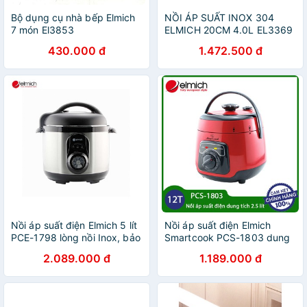
Bộ dụng cụ nhà bếp Elmich
NỒI ÁP SUẤT INOX 304
7 món El3853
ELMICH 20CM 4.0L EL3369
430.000 đ
1.472.500 đ
Nồi áp suất điện Elmich 5 lít
Nồi áp suất điện Elmich
PCE-1798 lòng nồi Inox, bảo
Smartcook PCS-1803 dung
hành 25 tháng
tích 2.5 lít 600W hàng chính
2.089.000 đ
1.189.000 đ
hãng, bảo hành 12 tháng