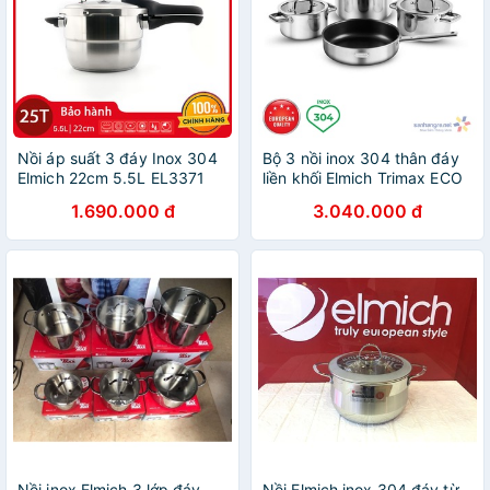
Nồi áp suất 3 đáy Inox 304
Bộ 3 nồi inox 304 thân đáy
Elmich 22cm 5.5L EL3371
liền khối Elmich Trimax ECO
dùng bếp từ tặng kèm giá
EL-8004 size 18, 20, 26
1.690.000 đ
3.040.000 đ
Inox
tặng kèm chảo chống dính
26cm
Nồi inox Elmich 3 lớp đáy
Nồi Elmich inox 304 đáy từ