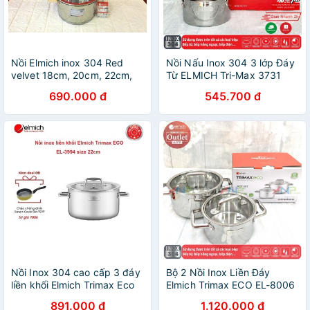
Nồi Elmich inox 304 Red
Nồi Nấu Inox 304 3 lớp Đáy
velvet 18cm, 20cm, 22cm,
Từ ELMICH Tri-Max 3731
24cm
16cm/3732 18cm/3733
690.000 đ
545.700 đ
20cm /3734 24cm/3735
26cm/3736 28cm
Nồi Inox 304 cao cấp 3 đáy
Bộ 2 Nồi Inox Liền Đáy
liền khối Elmich Trimax Eco
Elmich Trimax ECO EL-8006
EL-3994 Size 22cm
size 16,20cm
891.000 đ
1.120.000 đ