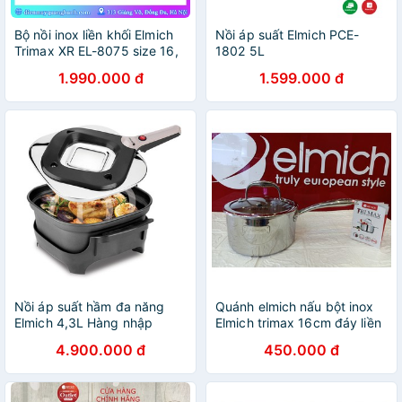
Bộ nồi inox liền khối Elmich
Nồi áp suất Elmich PCE-
Trimax XR EL-8075 size 16,
1802 5L
20, 22 chảo 26cm
1.990.000 đ
1.599.000 đ
Nồi áp suất hầm đa năng
Quánh elmich nấu bột inox
Elmich 4,3L Hàng nhập
Elmich trimax 16cm đáy liền
Cộng Hòa Séc
nguyên khối 3745
4.900.000 đ
450.000 đ