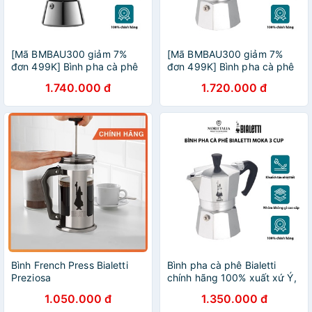
[Mã BMBAU300 giảm 7%
[Mã BMBAU300 giảm 7%
đơn 499K] Bình pha cà phê
đơn 499K] Bình pha cà phê
bếp từ Bialetti Venus 4 cup
Bialetti Moka 6 cup sang
1.740.000 đ
1.720.000 đ
sang trọng tiện lợi
trọng tiện lợi Moriitalia
990001682/NW
990001163/AP
Bình French Press Bialetti
Bình pha cà phê Bialetti
Preziosa
chính hãng 100% xuất xứ Ý,
Moka 3 cup, chất liệu nhôm
1.050.000 đ
1.350.000 đ
cao cấp Moriitalia