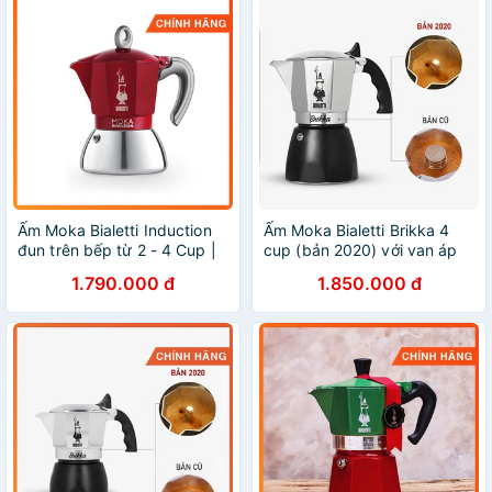
Ấm Moka Bialetti Induction
Ấm Moka Bialetti Brikka 4
đun trên bếp từ 2 - 4 Cup |
cup (bản 2020) với van áp
Nhập khẩu Italia, bảo hành
suất độc quyền | Made in
1.790.000 đ
1.850.000 đ
chính hãng.
Romania