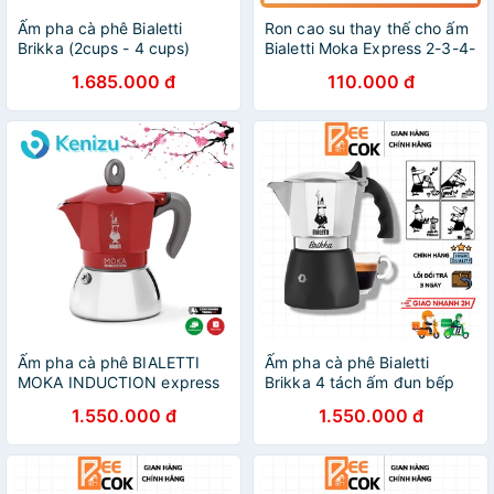
Ấm pha cà phê Bialetti
Ron cao su thay thế cho ấm
Brikka (2cups - 4 cups)
Bialetti Moka Express 2-3-4-
6 Cup
1.685.000 đ
110.000 đ
Ấm pha cà phê BIALETTI
Ấm pha cà phê Bialetti
MOKA INDUCTION express
Brikka 4 tách ấm đun bếp
4 cốc
gas van áp suất độc quyền
1.550.000 đ
1.550.000 đ