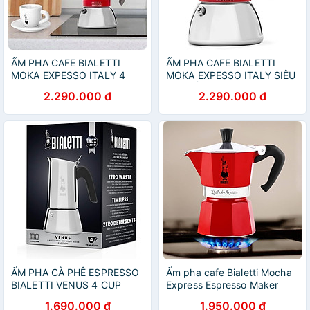
ẤM PHA CAFE BIALETTI
ẤM PHA CAFE BIALETTI
MOKA EXPESSO ITALY 4
MOKA EXPESSO ITALY SIÊU
cốc Hàng chính hãng
ĐẸP (Ấm pha được 6 cốc/ 1
2.290.000 đ
2.290.000 đ
lần) Hàng chính hãng
ẤM PHA CÀ PHÊ ESPRESSO
Ấm pha cafe Bialetti Mocha
BIALETTI VENUS 4 CUP
Express Espresso Maker
MÀU BẠC hàng chính hãng
màu đỏ - 3 tách/ lần không
1.690.000 đ
1.950.000 đ
dùng cho bếp từ Hàng chính