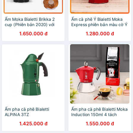
Ấm Moka Bialetti Brikka 2
Ấm cà phê Ý Bialetti Moka
cup (Phiên bản 2020) với
Express phiên bản màu cờ Ý
van áp suất độc quyền |
3 cup | made in Italy
1.650.000 đ
1.280.000 đ
Made in Romania
Ấm pha cà phê Bialetti
Ấm pha cà phê Bialetti Moka
ALPINA 3TZ
Induction 150ml 4 tách
1.425.000 đ
1.550.000 đ