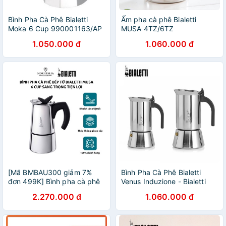
Bình Pha Cà Phê Bialetti
Ấm pha cà phê Bialetti
Moka 6 Cup 990001163/AP
MUSA 4TZ/6TZ
1.050.000 đ
1.060.000 đ
[Mã BMBAU300 giảm 7%
Bình Pha Cà Phê Bialetti
đơn 499K] Bình pha cà phê
Venus Induzione - Bialetti
bếp từ Bialetti Musa 6 cup
Moka Pot đun trên bếp từ
2.270.000 đ
1.060.000 đ
sang trọng tiện lợi Moriitalia
990004273