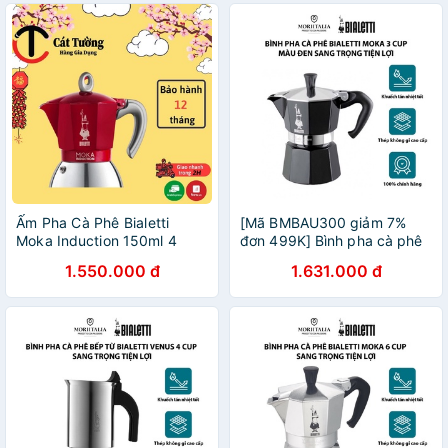
Ấm Pha Cà Phê Bialetti
[Mã BMBAU300 giảm 7%
Moka Induction 150ml 4
đơn 499K] Bình pha cà phê
Tách Hàng Chính Hãng
Bialetti Moka 3 cup màu đen
1.550.000 đ
1.631.000 đ
sang trọng tiện lợi Moriitalia
0004952