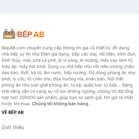
BepAB.com chuyên cung cấp thông tin giá cả thiết bị, đồ dùng
nhà bếp uy tín như Điện gia dụng, bếp các loại, nồi điện, bình đun,
bình thủy, máy pha cà phê, lò vi sóng, lò nướng, máy xay sinh tố,
máy ép, máy hút khói. Dụng cụ nhà bếp như nồi niêu xoong chảo,
dao kéo, thớt, kệ tủ, ấm nước, bếp nướng. Đồ dùng phòng ăn như
bình, ly cốc, tô chén dĩa, đũa muỗng nĩa, khăn bàn. Nội thất
phòng ăn như bàn ghế phòng ăn, tủ kệ, quầy bar, tủ bếp... Bằng
khả năng sẵn có cùng sự nỗ lực không ngừng, chúng tôi đã tổng
hợp hơn 200000 sản phẩm, giúp bạn so sánh giá, tìm giá rẻ nhất
trước khi mua.
Chúng tôi không bán hàng.
VỀ BẾP AB
Giới thiệu