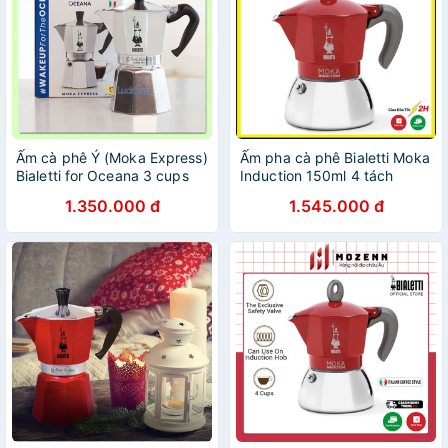
Ấm cà phê Ý (Moka Express)
Ấm pha cà phê Bialetti Moka
Bialetti for Oceana 3 cups
Induction 150ml 4 tách
4,4 Oz - 130 Ml [Hàng Mỹ]
1.350.000 đ
1.545.000 đ