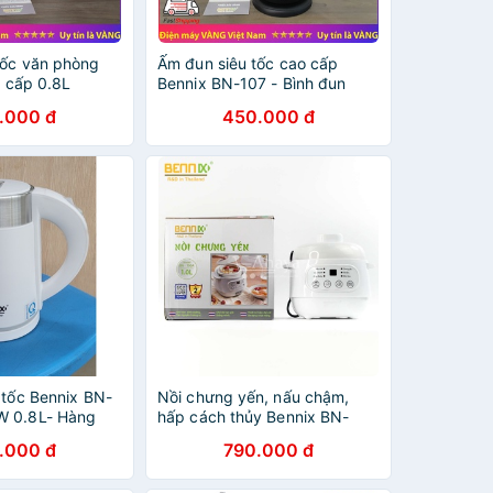
tốc văn phòng
Ấm đun siêu tốc cao cấp
o cấp 0.8L
Bennix BN-107 - Bình đun
08 bảo hành
inox 304 1.7 lít bảo hành 12
.000 đ
450.000 đ
2 tháng
tháng chính hãng
 tốc Bennix BN-
Nồi chưng yến, nấu chậm,
W 0.8L- Hàng
hấp cách thủy Bennix BN-
100AW dung tích 1 lít công
.000 đ
790.000 đ
xuất 200W, bảo hành 12
tháng