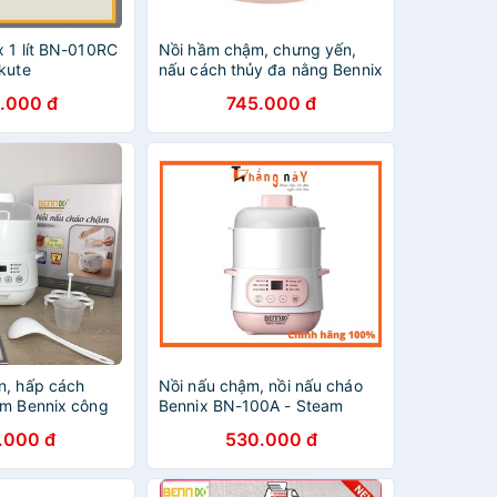
x 1 lít BN-010RC
Nồi hầm chậm, chưng yến,
kute
nấu cách thủy đa nằng Bennix
BN-200A dung tích 2 lít màu
.000 đ
745.000 đ
hồng, bảo hành 12 tháng
n, hấp cách
Nồi nấu chậm, nồi nấu cháo
ậm Bennix công
Bennix BN-100A - Steam
- 1 lít Loại có
.000 đ
530.000 đ