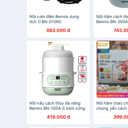
Nồi cơm điện Bennix dung
Nồi hầm cách th
tích 1l BN-010RC
Bennix BN-200A 
lít màu xanh, bả
663.000 đ
745.0
tháng
Nồi nấu cách thủy đa năng
Nồi hầm cháo ch
Bennix BN-100A-S kèm xửng
chưng yến cách 
hấp - Nấu cháo, hầm, chưng
Thailand BN-10
419.000 đ
399.0
yến, hấp rau củ
xửng hấp rau củ