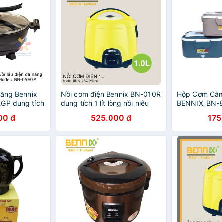
năng Bennix
Nồi cơm điện Bennix BN-010R
Hộp Cơm Cắm
GP dung tích
dung tích 1 lít lòng nồi niêu
BENNIX_BN-8
24 tháng
màu vàng - Hàng chính hãng,
00 đ
525.000 đ
175
bảo hành 12 tháng