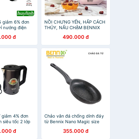
 giảm 6% đơn
NỒI CHƯNG YẾN, HẤP CÁCH
vỉ nướng điện
THỦY, NẤU CHẬM BENNIX
1ELG - 1500W
công nghệ Thái Lan
.000 đ
490.000 đ
 giảm 4% đơn
Chảo vân đá chống dính đáy
siêu tốc 2 lớp
từ Bennix Nano Magic size
nix Thailand
28cm - Công nghệ Hàn Quốc
.000 đ
355.000 đ
tích 2 lít
- Bảo hành 12 tháng