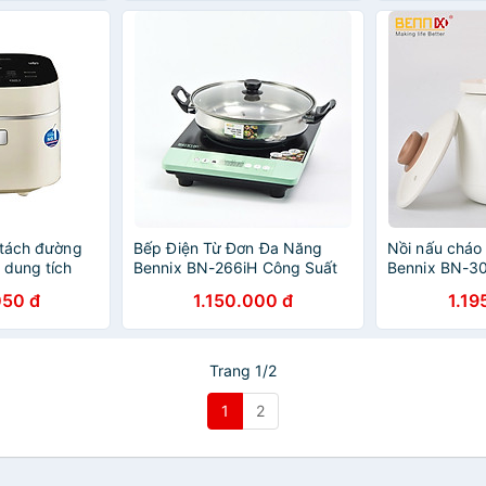
 tách đường
Bếp Điện Từ Đơn Đa Năng
Nồi nấu cháo
 dung tích
Bennix BN-266iH Công Suất
Bennix BN-30
500W - Hàng
2000W Tặng Kèm Nồi Lẩu-
3 lít - 8 chức
050 đ
1.150.000 đ
1.19
Hàng Chính Hãng
nấu - Hàng c
Trang 1/2
1
2