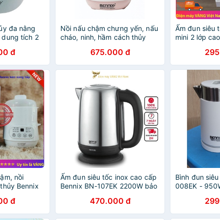
ủy đa nằng
Nồi nấu chậm chưng yến, nấu
Ấm đun siêu 
dung tích 2
cháo, ninh, hầm cách thủy
mini 2 lớp ca
o hành 12
Bennix BN-100A dung tích 1
Bennix BN-0
00 đ
675.000 đ
295
lít
chính hãng 1
ậm, nồi
Ấm đun siêu tốc inox cao cấp
Bình đun siêu
thủy Bennix
Bennix BN-107EK 2200W bảo
008EK - 950
0A-Steam có
hành 12 tháng chính hãng
chính hãng
00 đ
470.000 đ
299