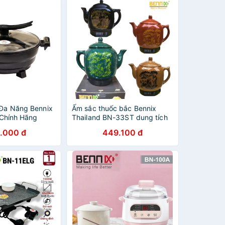
 Đa Năng Bennix
Ấm sắc thuốc bắc Bennix
g Chính Hãng
Thailand BN-33ST dung tích
3.3 lít (giao màu ngẫu nhiên)
.000 đ
449.100 đ