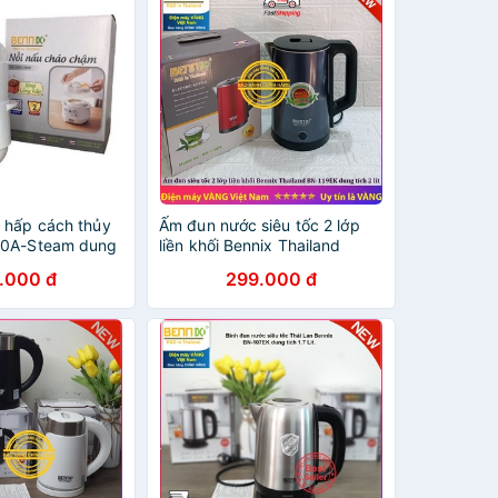
 hấp cách thủy
Ấm đun nước siêu tốc 2 lớp
00A-Steam dung
liền khối Bennix Thailand
m xửng hấp bảo
BN119EK dung tích 2 lít
.000 đ
299.000 đ
g (giao màu ngẫu