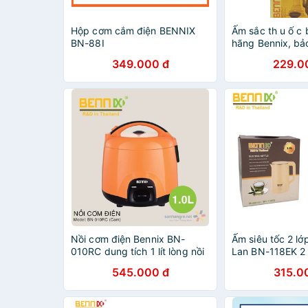
Hộp cơm cắm điện BENNIX
Ấm sắc th u ố c
BN-88I
hãng Bennix, bả
hãng 12 tháng
349.000 đ
229.0
Nồi cơm điện Bennix BN-
Ấm siêu tốc 2 lớ
010RC dung tích 1 lít lòng nồi
Lan BN-118EK 2 l
niêu màu cam - Hàng chính
545.000 đ
315.0
hãng, bảo hành 12 tháng