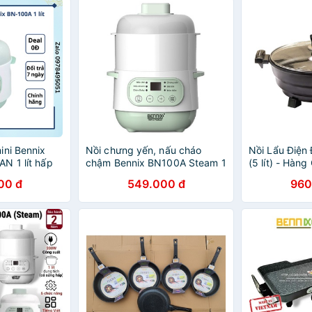
ini Bennix
Nồi chưng yến, nấu cháo
Nồi Lẩu Điện
N 1 lít hấp
chậm Bennix BN100A Steam 1
(5 lít) - Hàn
nấu chậm đa
lít Có xửng hấp
00 đ
549.000 đ
960