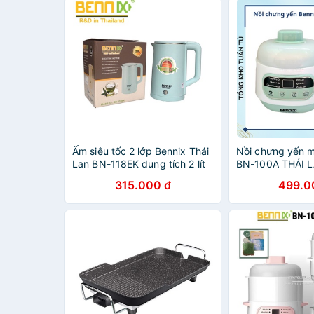
Ấm siêu tốc 2 lớp Bennix Thái
Nồi chưng yến m
Lan BN-118EK dung tích 2 lít
BN-100A THÁI LA
(Xanh ngọc)
cách thủy, nồi 
315.000 đ
499.0
năng