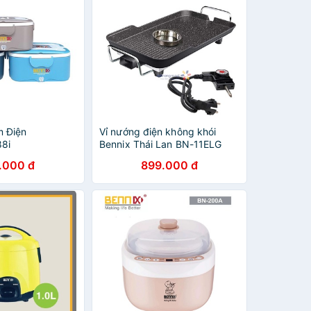
 Điện
Vỉ nướng điện không khói
8i
Bennix Thái Lan BN-11ELG
công suất 1500W bảo hành
.000 đ
899.000 đ
12 tháng