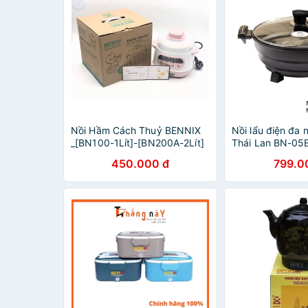
Nồi Hầm Cách Thuỷ BENNIX
Nồi lẩu điện đa 
_[BN100-1Lít]-[BN200A-2Lít]
Thái Lan BN-05E
5 lít, bảo hành 
450.000 đ
799.0