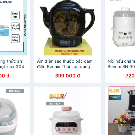
ng thức ăn
Ấm điện sắc thuốc bắc cắm
Nồi nấu chậm
uột inox 304
điện Bennix Thái Lan dung
Bennix BN-1
ngẫu nhiên
tích 3,2 lít hàng chính hãng,
tích 1 lít kè
00 đ
399.000 đ
720
bảo hành 12 tháng (màu ngầu
hành 12 thán
nhiên)
nhiên)