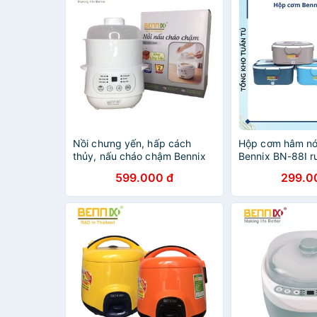
Nồi chưng yến, hấp cách
Hộp cơm hâm nó
thủy, nấu cháo chậm Bennix
Bennix BN-88I r
công nghệ Thái Lan dung tích
cắm điện - màu 
599.000 đ
299.0
1 lít loại kèm khay hấp