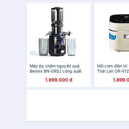
Máy ép chậm nguyên quả
Nồi cơm điện tử
Bennix BN-09SJ công suất
Thái Lan OR-V12
250W chuẩn Thái Lan - Hàng
1.2L công suất 
1.999.000 đ
1.899.
chính hãng
chính hãng