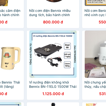
 bắc cắm điện
Nồi cơm điện Bennix nhiều
Nồi cơm Beni
o hành chính
dung tích, bảo hành chính
nhỏ xinh cực 
hãng 12 tháng
00 đ
800.000 đ
550
p Bennix Thái
Vỉ nướng điện không khói
Nồi chưng yế
ít (Vàng)
Bennix BN-11ELG 1500W Thái
thủy, nấu ch
Lan chống dính phủ đá cao
nghệ Thái Lan 
00 đ
1.125.000 đ
531
cấp
khay hấp