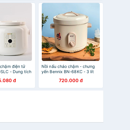
 chậm điện tử
Nồi nấu cháo chậm - chưng
SLC - Dung tích
yến Bennix BN-68KC - 3 lít
 năng - 3 tốc độ
(Ninh - hầm - kho cá) hàng
5.080 đ
720.000 đ
hính hãng
chính hãng