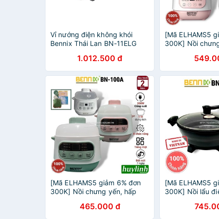
Vỉ nướng điện không khói
[Mã ELHAMS5 g
Bennix Thái Lan BN-11ELG
300K] Nồi chưng
1500W
cháo chậm Benn
1.012.500 đ
549.0
Steam - 1 lít - 
[Mã ELHAMS5 giảm 6% đơn
[Mã ELHAMS5 g
300K] Nồi chưng yến, hấp
300K] Nồi lẩu đ
cách thủy, nấu chậm Bennix
Bennix BN-05EGP 
465.000 đ
745.0
BN-100A - 1 lít
Made in Việt Na