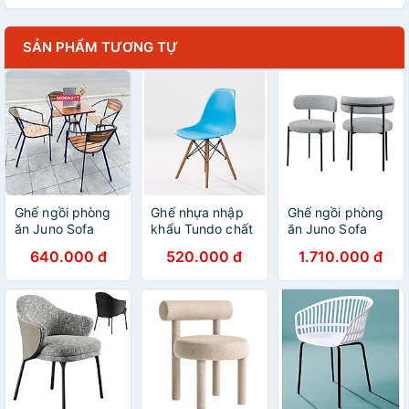
SẢN PHẨM TƯƠNG TỰ
Ghế ngồi phòng
Ghế nhựa nhập
Ghế ngồi phòng
ăn Juno Sofa
khẩu Tundo chất
ăn Juno Sofa
MOON2CT decor
lương JNST
DIAMOCT decor
640.000 đ
520.000 đ
1.710.000 đ
56 x 50 x 79 cm
3009CT 47 x 55
đệm bọc vải lông
x 80 cm
cừu chân sắt