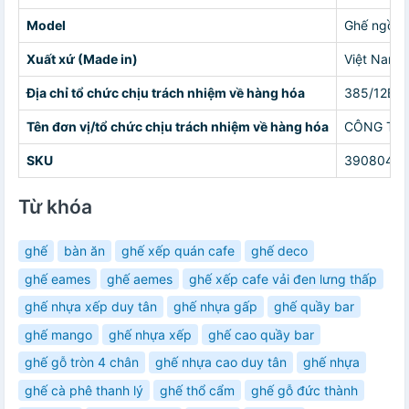
Model
Ghế ngồi 
Xuất xứ (Made in)
Việt Nam
Địa chỉ tổ chức chịu trách nhiệm về hàng hóa
385/12B Đ
Tên đơn vị/tổ chức chịu trách nhiệm về hàng hóa
CÔNG TY 
SKU
39080492
Từ khóa
ghế
bàn ăn
ghế xếp quán cafe
ghế deco
ghế eames
ghế aemes
ghế xếp cafe vải đen lưng thấp
ghế nhựa xếp duy tân
ghế nhựa gấp
ghế quầy bar
ghế mango
ghế nhựa xếp
ghế cao quầy bar
ghế gỗ tròn 4 chân
ghế nhựa cao duy tân
ghế nhựa
ghế cà phê thanh lý
ghế thổ cẩm
ghế gỗ đức thành