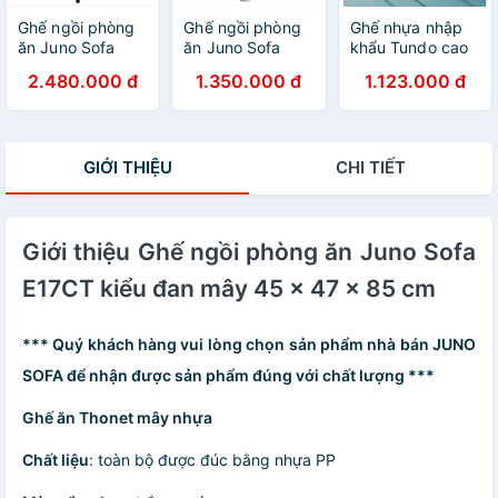
Ghế ngồi phòng
Ghế ngồi phòng
Ghế nhựa nhập
ăn Juno Sofa
ăn Juno Sofa
khẩu Tundo cao
Z9CT kiểu decor
Z22CT kiểu hiện
cấp JNST
2.480.000 đ
1.350.000 đ
1.123.000 đ
chân sắt
đại
3032ACT 61 x
45 x 103 cm
GIỚI THIỆU
CHI TIẾT
Giới thiệu Ghế ngồi phòng ăn Juno Sofa
E17CT kiểu đan mây 45 x 47 x 85 cm
*** Quý khách hàng vui lòng chọn sản phẩm nhà bán JUNO
SOFA để nhận được sản phẩm đúng với chất lượng ***
Ghế ăn Thonet mây nhựa
Chất liệu
: toàn bộ được đúc bằng nhựa PP