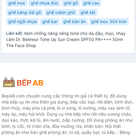
ghế inox
ghế nhựa đúc
ghế gỗ
ghế cao
ghế băng dài gỗ
ghế cabin ghỗ
ghế sắt
ghế ngồi nhựa
ghế bar
ghế bàn ăn
ghế inox 304 tròn
Liên kết:
Kem chống nắng nâng tone cho da dầu, mụn, nhạy
cảm Dr. Belmeur Tone Up Sun Cream SPF50 PA++++ 50ml
The Face Shop
BepAB.com chuyên cung cấp thông tin giá cả thiết bị, đồ dùng
nhà bếp uy tín như Điện gia dụng, bếp các loại, nồi điện, bình đun,
bình thủy, máy pha cà phê, lò vi sóng, lò nướng, máy xay sinh tố,
máy ép, máy hút khói. Dụng cụ nhà bếp như nồi niêu xoong chảo,
dao kéo, thớt, kệ tủ, ấm nước, bếp nướng. Đồ dùng phòng ăn như
bình, ly cốc, tô chén dĩa, đũa muỗng nĩa, khăn bàn. Nội thất
phòng ăn như bàn ghế phòng ăn, tủ kệ, quầy bar, tủ bếp... Bằng