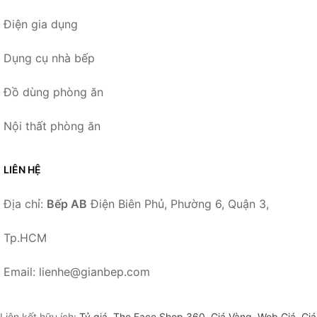
Điện gia dụng
Dụng cụ nhà bếp
Đồ dùng phòng ăn
Nội thất phòng ăn
LIÊN HỆ
Địa chỉ:
Bếp AB
Điện Biên Phủ, Phường 6, Quận 3,
Tp.HCM
Email: lienhe@gianbep.com
Liên kết hữu ích:
Tỷ giá
,
The Face Shop 360
,
Giá Vàng
,
Web Giá
,
Giá