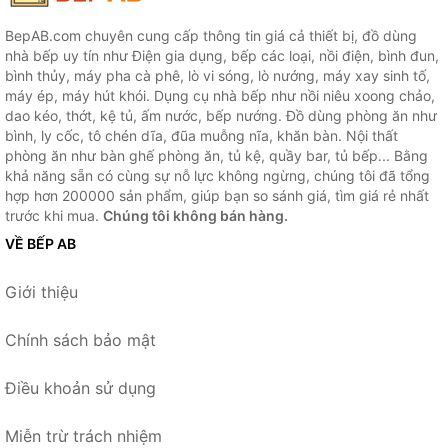
BepAB.com chuyên cung cấp thông tin giá cả thiết bị, đồ dùng
nhà bếp uy tín như Điện gia dụng, bếp các loại, nồi điện, bình đun,
bình thủy, máy pha cà phê, lò vi sóng, lò nướng, máy xay sinh tố,
máy ép, máy hút khói. Dụng cụ nhà bếp như nồi niêu xoong chảo,
dao kéo, thớt, kệ tủ, ấm nước, bếp nướng. Đồ dùng phòng ăn như
bình, ly cốc, tô chén dĩa, đũa muỗng nĩa, khăn bàn. Nội thất
phòng ăn như bàn ghế phòng ăn, tủ kệ, quầy bar, tủ bếp... Bằng
khả năng sẵn có cùng sự nỗ lực không ngừng, chúng tôi đã tổng
hợp hơn 200000 sản phẩm, giúp bạn so sánh giá, tìm giá rẻ nhất
trước khi mua.
Chúng tôi không bán hàng.
VỀ BẾP AB
Giới thiệu
Chính sách bảo mật
Điều khoản sử dụng
Miễn trừ trách nhiệm