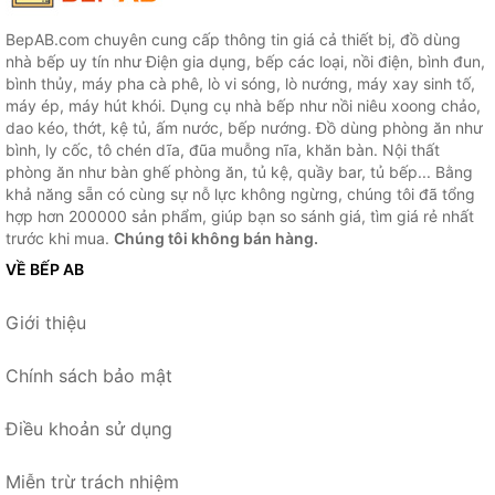
BepAB.com chuyên cung cấp thông tin giá cả thiết bị, đồ dùng
nhà bếp uy tín như Điện gia dụng, bếp các loại, nồi điện, bình đun,
bình thủy, máy pha cà phê, lò vi sóng, lò nướng, máy xay sinh tố,
máy ép, máy hút khói. Dụng cụ nhà bếp như nồi niêu xoong chảo,
dao kéo, thớt, kệ tủ, ấm nước, bếp nướng. Đồ dùng phòng ăn như
bình, ly cốc, tô chén dĩa, đũa muỗng nĩa, khăn bàn. Nội thất
phòng ăn như bàn ghế phòng ăn, tủ kệ, quầy bar, tủ bếp... Bằng
khả năng sẵn có cùng sự nỗ lực không ngừng, chúng tôi đã tổng
hợp hơn 200000 sản phẩm, giúp bạn so sánh giá, tìm giá rẻ nhất
trước khi mua.
Chúng tôi không bán hàng.
VỀ BẾP AB
Giới thiệu
Chính sách bảo mật
Điều khoản sử dụng
Miễn trừ trách nhiệm