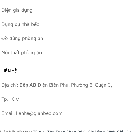
Điện gia dụng
Dụng cụ nhà bếp
Đồ dùng phòng ăn
Nội thất phòng ăn
LIÊN HỆ
Địa chỉ:
Bếp AB
Điện Biên Phủ, Phường 6, Quận 3,
Tp.HCM
Email: lienhe@gianbep.com
Liên kết hữu ích:
Tỷ giá
,
The Face Shop 360
,
Giá Vàng
,
Web Giá
,
Giá