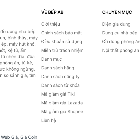
VỀ BẾP AB
CHUYÊN MỤC
Giới thiệu
Điện gia dụng
, đồ dùng nhà bếp
Chính sách bảo mật
Dụng cụ nhà bếp
đun, bình thủy, máy
Điều khoản sử dụng
Đồ dùng phòng ă
 ép, máy hút khói.
ớt, kệ tủ, ấm
Miễn trừ trách nhiệm
Nội thất phòng ăn
 tô chén dĩa, đũa
Danh mục
phòng ăn, tủ kệ,
Danh sách hãng
 lực không ngừng,
 so sánh giá, tìm
Danh sách công ty
.
Danh sách từ khóa
Mã giảm giá Tiki
Mã giảm giá Lazada
Mã giảm giá Shopee
Liên hệ
,
Web Giá
,
Giá Coin