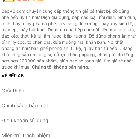
BepAB.com chuyên cung cấp thông tin giá cả thiết bị, đồ dùng
nhà bếp uy tín như Điện gia dụng, bếp các loại, nồi điện, bình đun,
bình thủy, máy pha cà phê, lò vi sóng, lò nướng, máy xay sinh tố,
máy ép, máy hút khói. Dụng cụ nhà bếp như nồi niêu xoong chảo,
dao kéo, thớt, kệ tủ, ấm nước, bếp nướng. Đồ dùng phòng ăn như
bình, ly cốc, tô chén dĩa, đũa muỗng nĩa, khăn bàn. Nội thất
phòng ăn như bàn ghế phòng ăn, tủ kệ, quầy bar, tủ bếp... Bằng
khả năng sẵn có cùng sự nỗ lực không ngừng, chúng tôi đã tổng
hợp hơn 200000 sản phẩm, giúp bạn so sánh giá, tìm giá rẻ nhất
trước khi mua.
Chúng tôi không bán hàng.
VỀ BẾP AB
Giới thiệu
Chính sách bảo mật
Điều khoản sử dụng
Miễn trừ trách nhiệm