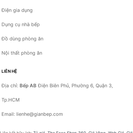
Điện gia dụng
Dụng cụ nhà bếp
Đồ dùng phòng ăn
Nội thất phòng ăn
LIÊN HỆ
Địa chỉ:
Bếp AB
Điện Biên Phủ, Phường 6, Quận 3,
Tp.HCM
Email: lienhe@gianbep.com
Liên kết hữu ích:
Tỷ giá
,
The Face Shop 360
,
Giá Vàng
,
Web Giá
,
Giá