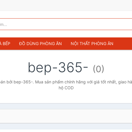
À BẾP
ĐỒ DÙNG PHÒNG ĂN
NỘI THẤT PHÒNG ĂN
bep-365-
(0)
n bởi bep-365-. Mua sản phẩm chính hãng với giá tốt nhất, giao hà
hộ COD