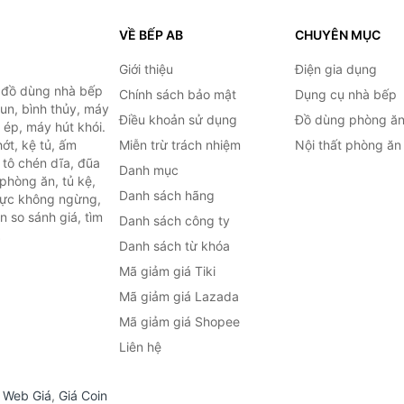
VỀ BẾP AB
CHUYÊN MỤC
Giới thiệu
Điện gia dụng
, đồ dùng nhà bếp
Chính sách bảo mật
Dụng cụ nhà bếp
đun, bình thủy, máy
Điều khoản sử dụng
Đồ dùng phòng ă
 ép, máy hút khói.
ớt, kệ tủ, ấm
Miễn trừ trách nhiệm
Nội thất phòng ăn
 tô chén dĩa, đũa
Danh mục
phòng ăn, tủ kệ,
Danh sách hãng
 lực không ngừng,
 so sánh giá, tìm
Danh sách công ty
.
Danh sách từ khóa
Mã giảm giá Tiki
Mã giảm giá Lazada
Mã giảm giá Shopee
Liên hệ
,
Web Giá
,
Giá Coin