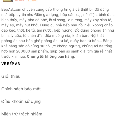
BepAB.com chuyên cung cấp thông tin giá cả thiết bị, đồ dùng
nhà bếp uy tín như Điện gia dụng, bếp các loại, nồi điện, bình đun,
bình thủy, máy pha cà phê, lò vi sóng, lò nướng, máy xay sinh tố,
máy ép, máy hút khói. Dụng cụ nhà bếp như nồi niêu xoong chảo,
dao kéo, thớt, kệ tủ, ấm nước, bếp nướng. Đồ dùng phòng ăn như
bình, ly cốc, tô chén dĩa, đũa muỗng nĩa, khăn bàn. Nội thất
phòng ăn như bàn ghế phòng ăn, tủ kệ, quầy bar, tủ bếp... Bằng
khả năng sẵn có cùng sự nỗ lực không ngừng, chúng tôi đã tổng
hợp hơn 200000 sản phẩm, giúp bạn so sánh giá, tìm giá rẻ nhất
trước khi mua.
Chúng tôi không bán hàng.
VỀ BẾP AB
Giới thiệu
Chính sách bảo mật
Điều khoản sử dụng
Miễn trừ trách nhiệm