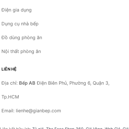
Điện gia dụng
Dụng cụ nhà bếp
Đồ dùng phòng ăn
Nội thất phòng ăn
LIÊN HỆ
Địa chỉ:
Bếp AB
Điện Biên Phủ, Phường 6, Quận 3,
Tp.HCM
Email: lienhe@gianbep.com
Liên kết hữu ích:
Tỷ giá
,
The Face Shop 360
,
Giá Vàng
,
Web Giá
,
Giá