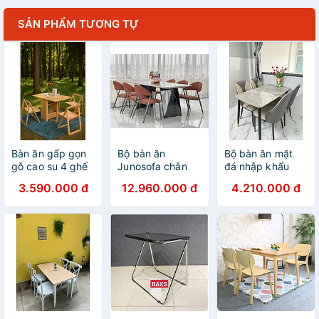
SẢN PHẨM TƯƠNG TỰ
Bàn ăn gấp gọn
Bộ bàn ăn
Bộ bàn ăn mặt
gỗ cao su 4 ghế
Junosofa chân
đá nhập khẩu
Tundo
inox đen, mặt
sang trọng, hiện
3.590.000 đ
12.960.000 đ
4.210.000 đ
bàn đá và 4 ghế
đại CTL04 Juno
Miso sang trọng
Sofa nhiều lựa
chọn