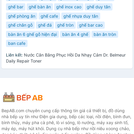
ghế bar
ghế bàn ăn
ghế inox cao
ghế duy tân
ghế phòng ăn
ghế cafe
ghế nhựa duy tân
ghế chân gỗ
ghế đá
ghế tròn
ghế bar cao
bàn ăn 6 ghế gỗ hiện đại
bàn ăn 4 ghế
bàn ăn tròn
ban cafe
Liên kết:
Nước Cân Bằng Phục Hồi Da Nhạy Cảm Dr. Belmeur
Daily Repair Toner
BepAB.com chuyên cung cấp thông tin giá cả thiết bị, đồ dùng
nhà bếp uy tín như Điện gia dụng, bếp các loại, nồi điện, bình đun,
bình thủy, máy pha cà phê, lò vi sóng, lò nướng, máy xay sinh tố,
máy ép, máy hút khói. Dụng cụ nhà bếp như nồi niêu xoong chảo,