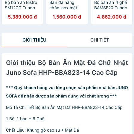
Bộ bàn ăn Bistro
Bàn đa năng
Bộ bàn ăn 4 ghế
SM12CT Tundo
chân inox mặt
BAMSF20 Tundo
kích thước 1m2 +
bàn xuyên sáng
hiện đại giá rẻ
5.389.000 đ
1.560.000 đ
4.862.000 đ
4 ghế
Juno Sofa 64 x
cho chung cư,
50 x 68 cm
căn hộ
GIỚI THIỆU
CHI TIẾT
Giới thiệu Bộ Bàn Ăn Mặt Đá Chữ Nhật
Juno Sofa HHP-BBA823-14 Cao Cấp
*** Quý khách hàng vui lòng chọn sản phẩm nhà bán JUNO
SOFA để nhận được sản phẩm đúng với chất lượng ***
Mô Tả Chi Tiết Bộ Bàn Ăn Mặt Đá HHP-BBA823-14 Cao Cấp
1 Bộ: 1 bàn + 6 Ghế
Chất Liệu: Khung gỗ cao su + Mặt Đá