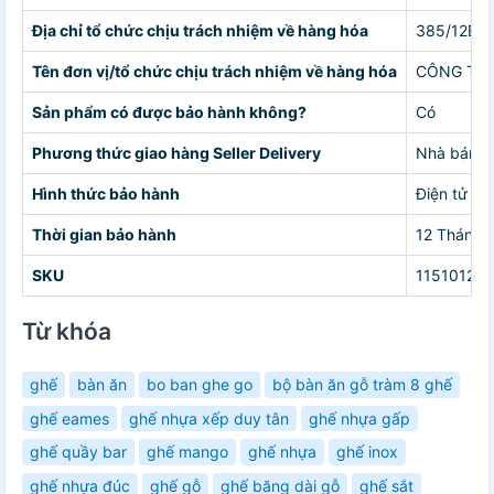
Địa chỉ tổ chức chịu trách nhiệm về hàng hóa
385/12B Đ
Tên đơn vị/tổ chức chịu trách nhiệm về hàng hóa
CÔNG TY 
Sản phẩm có được bảo hành không?
Có
Phương thức giao hàng Seller Delivery
Nhà bán g
Hình thức bảo hành
Điện tử
Thời gian bảo hành
12 Tháng
SKU
11510121
Từ khóa
ghế
bàn ăn
bo ban ghe go
bộ bàn ăn gỗ tràm 8 ghế
ghế eames
ghế nhựa xếp duy tân
ghế nhựa gấp
ghế quầy bar
ghế mango
ghế nhựa
ghế inox
ghế nhựa đúc
ghế gỗ
ghế băng dài gỗ
ghế sắt