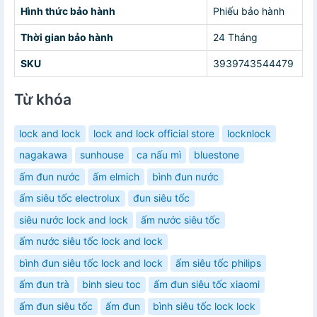
Hình thức bảo hành
Phiếu bảo hành
Thời gian bảo hành
24 Tháng
SKU
3939743544479
Từ khóa
lock and lock
lock and lock official store
locknlock
nagakawa
sunhouse
ca nấu mì
bluestone
ấm đun nước
ấm elmich
bình đun nước
ấm siêu tốc electrolux
đun siêu tốc
siêu nước lock and lock
ấm nước siêu tốc
ấm nước siêu tốc lock and lock
bình đun siêu tốc lock and lock
ấm siêu tốc philips
ấm đun trà
binh sieu toc
ấm đun siêu tốc xiaomi
ấm đun siêu tốc
ấm đun
bình siêu tốc lock lock