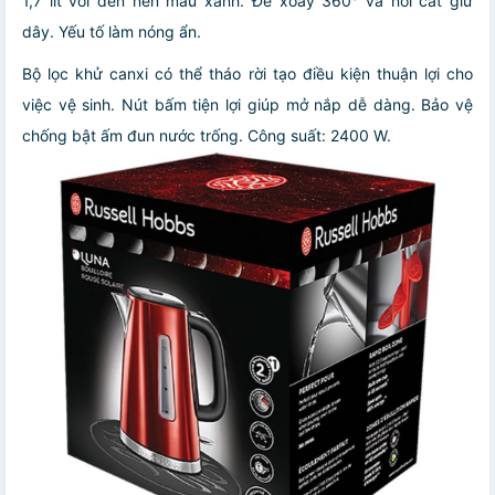
1,7 lít với đèn nền màu xanh. Đế xoay 360° và nơi cất giữ
dây. Yếu tố làm nóng ẩn.
Bộ lọc khử canxi có thể tháo rời tạo điều kiện thuận lợi cho
việc vệ sinh. Nút bấm tiện lợi giúp mở nắp dễ dàng. Bảo vệ
chống bật ấm đun nước trống. Công suất: 2400 W.