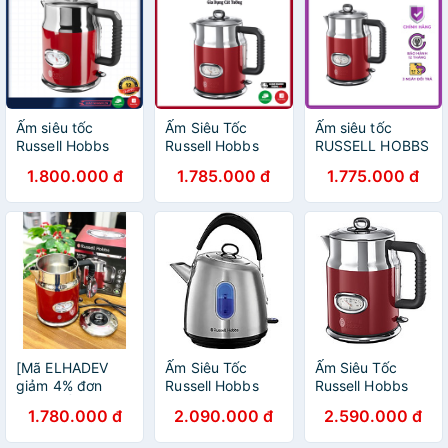
Ấm siêu tốc
Ấm Siêu Tốc
Ấm siêu tốc
Russell Hobbs
Russell Hobbs
RUSSELL HOBBS
Retro Ribbon 1,7
Kettle 2167070
KETTLE 2167070
1.800.000 đ
1.785.000 đ
1.775.000 đ
lít có chỉ báo
Dung Tích 1.7L
màu đỏ
nhiệt
Hàng Chính Hãng
[Mã ELHADEV
Ấm Siêu Tốc
Ấm Siêu Tốc
giảm 4% đơn
Russell Hobbs
Russell Hobbs
300K] Ấm siêu
28130-70 Hàng
Retro 21670-70
1.780.000 đ
2.090.000 đ
2.590.000 đ
tốc Russell hobbs
chính hãng
2400W 1.7L Màu
KETTLE Đỏ
Đỏ Hàng chính