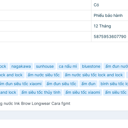
Có
Phiếu bảo hành
12 Tháng
5875953607790
lock
nagakawa
sunhouse
ca nấu mì
bluestone
ấm đun nướ
ock and lock
ấm nước siêu tốc
ấm nước siêu tốc lock and lock
ấm đun siêu tốc xiaomi
ấm đun siêu tốc
ấm đun
bình siêu tốc l
 and lock
ấm siêu tốc thủy tinh
ấm siêu tốc xiaomi
ấm siêu tốc 
ống nước Ink Brow Longwear Cara fgmt