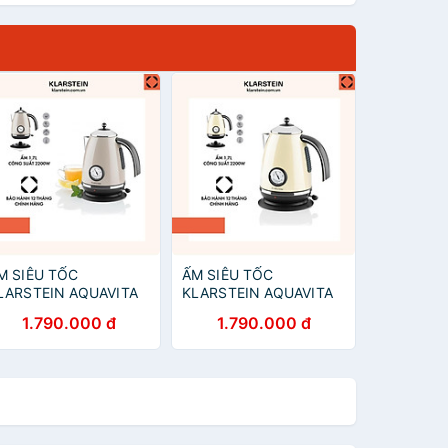
M SIÊU TỐC
ẤM SIÊU TỐC
LARSTEIN AQUAVITA
KLARSTEIN AQUAVITA
HALET 1,7L 10021360
CREAM 1,7L 10021357 -
1.790.000 đ
1.790.000 đ
 Hàng Chính Hãng
hàng Chính Hãng