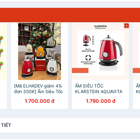
[Mã ELHADEV giảm 4%
ẤM SIÊU TỐC
Ấ
g
đơn 300K] Ấm Siêu Tốc
KLARSTEIN AQUAVITA
K
Klarstein 1.7L 2200W
RED 1,7L 10021359 -
C
1.700.000 đ
1.790.000 đ
(Nhập Đức)
Hàng Chính Hãng
-
 TIẾT