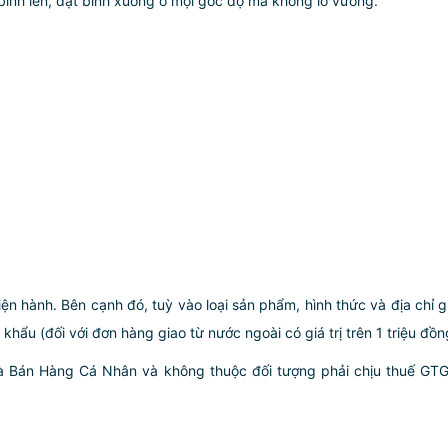
bình lên, đặt bình xuống ở mọi góc độ mà không lo vướng.
iện hành. Bên cạnh đó, tuỳ vào loại sản phẩm, hình thức và địa chỉ 
ẩu (đối với đơn hàng giao từ nước ngoài có giá trị trên 1 triệu đồng)
hà Bán Hàng Cá Nhân và không thuộc đối tượng phải chịu thuế GT