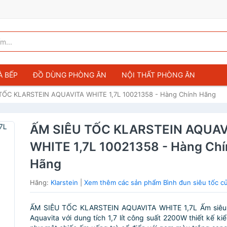
À BẾP
ĐỒ DÙNG PHÒNG ĂN
NỘI THẤT PHÒNG ĂN
TỐC KLARSTEIN AQUAVITA WHITE 1,7L 10021358 - Hàng Chính Hãng
ẤM SIÊU TỐC KLARSTEIN AQUAV
WHITE 1,7L 10021358 - Hàng Ch
Hãng
Hãng:
Klarstein
|
Xem thêm các sản phẩm Bình đun siêu tốc củ
ẤM SIÊU TỐC KLARSTEIN AQUAVITA WHITE 1,7L Ấm siêu t
Aquavita với dung tích 1,7 lít công suất 2200W thiết kế ki