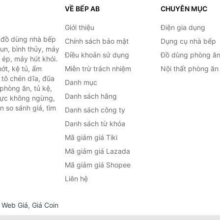
VỀ BẾP AB
CHUYÊN MỤC
Giới thiệu
Điện gia dụng
, đồ dùng nhà bếp
Chính sách bảo mật
Dụng cụ nhà bếp
đun, bình thủy, máy
Điều khoản sử dụng
Đồ dùng phòng ă
 ép, máy hút khói.
ớt, kệ tủ, ấm
Miễn trừ trách nhiệm
Nội thất phòng ăn
 tô chén dĩa, đũa
Danh mục
phòng ăn, tủ kệ,
Danh sách hãng
 lực không ngừng,
 so sánh giá, tìm
Danh sách công ty
.
Danh sách từ khóa
Mã giảm giá Tiki
Mã giảm giá Lazada
Mã giảm giá Shopee
Liên hệ
,
Web Giá
,
Giá Coin