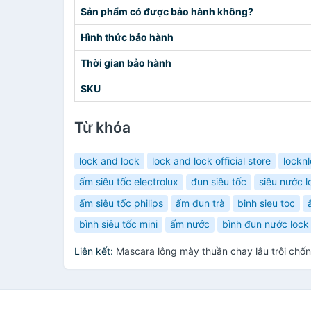
Sản phẩm có được bảo hành không?
Hình thức bảo hành
Thời gian bảo hành
SKU
Từ khóa
lock and lock
lock and lock official store
lockn
ấm siêu tốc electrolux
đun siêu tốc
siêu nước l
ấm siêu tốc philips
ấm đun trà
binh sieu toc
bình siêu tốc mini
ấm nước
bình đun nước lock
Liên kết:
Mascara lông mày thuần chay lâu trôi ch