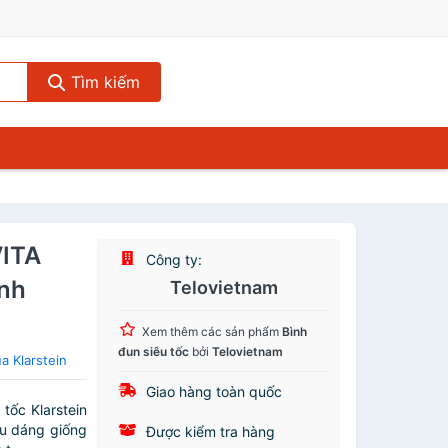
Tìm kiếm
ITA
Công ty:
ính
Telovietnam
Xem thêm các sản phẩm
Bình
đun siêu tốc
bởi
Telovietnam
a Klarstein
Giao hàng toàn quốc
ốc Klarstein
ểu dáng giống
Được kiểm tra hàng