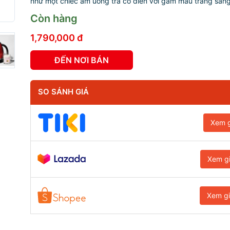
như một chiếc ấm uống trà cổ điển với gam màu trắng sang 
Còn hàng
1,790,000 đ
ĐẾN NƠI BÁN
SO SÁNH GIÁ
Xem g
Xem g
Xem g