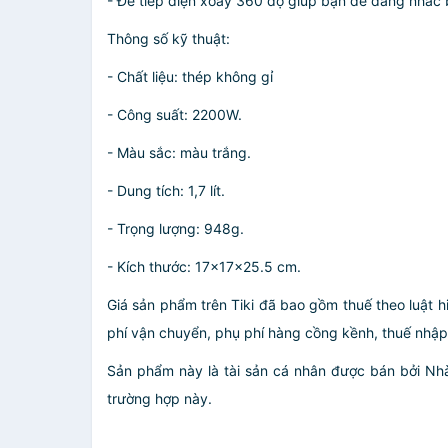
- Đế tiếp điện xoay 360 độ giúp bạn dễ dàng nhấc 
Thông số kỹ thuật:
- Chất liệu: thép không gỉ
- Công suất: 2200W.
- Màu sắc: màu trắng.
- Dung tích: 1,7 lít.
- Trọng lượng: 948g.
- Kích thước: 17x17x25.5 cm.
Giá sản phẩm trên Tiki đã bao gồm thuế theo luật h
phí vận chuyển, phụ phí hàng cồng kềnh, thuế nhập kh
Sản phẩm này là tài sản cá nhân được bán bởi N
trường hợp này.