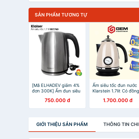
SẢN PHẨM TƯƠNG TỰ
[Mã ELHADEV giảm 4%
Ấm siêu tốc đun nước
đơn 300K] Ấm đun siêu
Klarstein 1.7lit Có đồn
tốc 1,7 lít Klaiser EK1763
hộ nhiệt
750.000 đ
1.700.000 đ
2200W EK1765 tiêu
chuẩn Pháp.
GIỚI THIỆU
SẢN PHẨM
THÔNG TIN
CHI